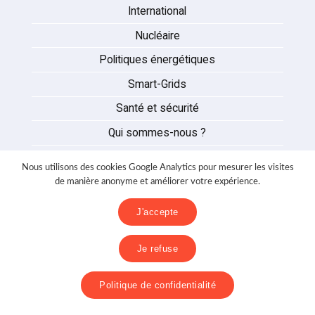
International
Nucléaire
Politiques énergétiques
Smart-Grids
Santé et sécurité
Qui sommes-nous ?
Auteurs
Nous utilisons des cookies Google Analytics pour mesurer les visites
Partenaires
de manière anonyme et améliorer votre expérience.
Nous contacter
J'accepte
Mentions légales
Je refuse
Politique de confidentialité
Politique de confidentialité