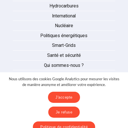
Hydrocarbures
International
Nucléaire
Politiques énergétiques
Smart-Grids
Santé et sécurité
Qui sommes-nous ?
Auteurs
Nous utilisons des cookies Google Analytics pour mesurer les visites
Partenaires
de manière anonyme et améliorer votre expérience.
Nous contacter
J'accepte
Mentions légales
Je refuse
Politique de confidentialité
Politique de confidentialité