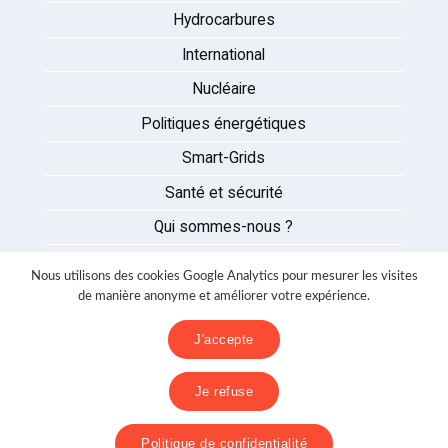
Hydrocarbures
International
Nucléaire
Politiques énergétiques
Smart-Grids
Santé et sécurité
Qui sommes-nous ?
Auteurs
Nous utilisons des cookies Google Analytics pour mesurer les visites
Partenaires
de manière anonyme et améliorer votre expérience.
Nous contacter
J'accepte
Mentions légales
Je refuse
Politique de confidentialité
Politique de confidentialité