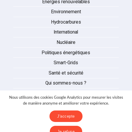
Energies renouvelables
Environnement
Hydrocarbures
International
Nucléaire
Politiques énergétiques
Smart-Grids
Santé et sécurité
Qui sommes-nous ?
Auteurs
Nous utilisons des cookies Google Analytics pour mesurer les visites
Partenaires
de manière anonyme et améliorer votre expérience.
Nous contacter
J'accepte
Mentions légales
Je refuse