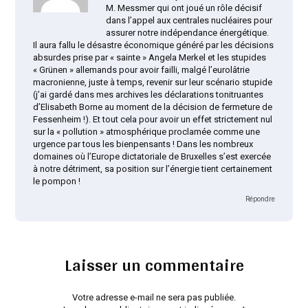
M. Messmer qui ont joué un rôle décisif
dans l’appel aux centrales nucléaires pour
assurer notre indépendance énergétique.
Il aura fallu le désastre économique généré par les décisions
absurdes prise par « sainte » Angela Merkel et les stupides
« Grünen » allemands pour avoir failli, malgé l’eurolâtrie
macronienne, juste à temps, revenir sur leur scénario stupide
(j’ai gardé dans mes archives les déclarations tonitruantes
d’Elisabeth Borne au moment de la décision de fermeture de
Fessenheim !). Et tout cela pour avoir un effet strictement nul
sur la « pollution » atmosphérique proclamée comme une
urgence par tous les bienpensants ! Dans les nombreux
domaines où l’Europe dictatoriale de Bruxelles s’est exercée
à notre détriment, sa position sur l’énergie tient certainement
le pompon !
Répondre
Laisser un commentaire
Votre adresse e-mail ne sera pas publiée.