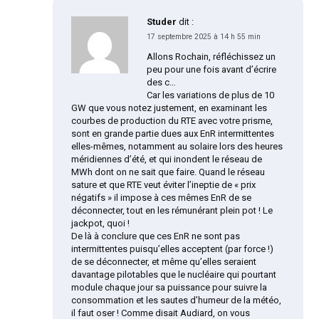
Studer
dit :
17 septembre 2025 à 14 h 55 min
Allons Rochain, réfléchissez un
peu pour une fois avant d’écrire
des c…
Car les variations de plus de 10
GW que vous notez justement, en examinant les
courbes de production du RTE avec votre prisme,
sont en grande partie dues aux EnR intermittentes
elles-mêmes, notamment au solaire lors des heures
méridiennes d’été, et qui inondent le réseau de
MWh dont on ne sait que faire. Quand le réseau
sature et que RTE veut éviter l’ineptie de « prix
négatifs » il impose à ces mêmes EnR de se
déconnecter, tout en les rémunérant plein pot ! Le
jackpot, quoi !
De là à conclure que ces EnR ne sont pas
intermittentes puisqu’elles acceptent (par force !)
de se déconnecter, et même qu’elles seraient
davantage pilotables que le nucléaire qui pourtant
module chaque jour sa puissance pour suivre la
consommation et les sautes d’humeur de la météo,
il faut oser ! Comme disait Audiard, on vous