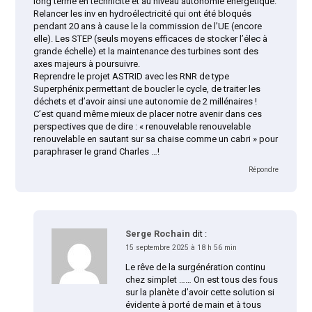
long terme en technicité et au niveau autonomie énergétique.
Relancer les inv en hydroélectricité qui ont été bloqués
pendant 20 ans à cause le la commission de l’UE (encore
elle). Les STEP (seuls moyens efficaces de stocker l’élec à
grande échelle) et la maintenance des turbines sont des
axes majeurs à poursuivre.
Reprendre le projet ASTRID avec les RNR de type
Superphénix permettant de boucler le cycle, de traiter les
déchets et d’avoir ainsi une autonomie de 2 millénaires !
C’est quand même mieux de placer notre avenir dans ces
perspectives que de dire : « renouvelable renouvelable
renouvelable en sautant sur sa chaise comme un cabri » pour
paraphraser le grand Charles …!
Répondre
Serge Rochain
dit :
15 septembre 2025 à 18 h 56 min
Le rêve de la surgénération continu
chez simplet …… On est tous des fous
sur la planète d’avoir cette solution si
évidente à porté de main et à tous