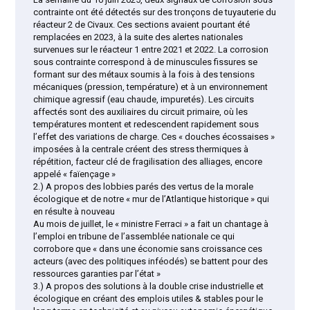
contrainte ont été détectés sur des tronçons de tuyauterie du
réacteur 2 de Civaux. Ces sections avaient pourtant été
remplacées en 2023, à la suite des alertes nationales
survenues sur le réacteur 1 entre 2021 et 2022. La corrosion
sous contrainte correspond à de minuscules fissures se
formant sur des métaux soumis à la fois à des tensions
mécaniques (pression, température) et à un environnement
chimique agressif (eau chaude, impuretés). Les circuits
affectés sont des auxiliaires du circuit primaire, où les
températures montent et redescendent rapidement sous
l’effet des variations de charge. Ces « douches écossaises »
imposées à la centrale créent des stress thermiques à
répétition, facteur clé de fragilisation des alliages, encore
appelé « faïençage »
2.) A propos des lobbies parés des vertus de la morale
écologique et de notre « mur de l’Atlantique historique » qui
en résulte à nouveau
Au mois de juillet, le « ministre Ferraci » a fait un chantage à
l’emploi en tribune de l’assemblée nationale ce qui
corrobore que « dans une économie sans croissance ces
acteurs (avec des politiques inféodés) se battent pour des
ressources garanties par l’état »
3.) A propos des solutions à la double crise industrielle et
écologique en créant des emplois utiles & stables pour le