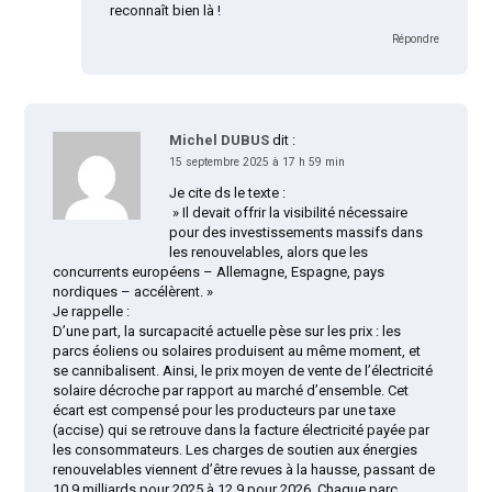
reconnaît bien là !
Répondre
Michel DUBUS
dit :
15 septembre 2025 à 17 h 59 min
Je cite ds le texte :
» Il devait offrir la visibilité nécessaire
pour des investissements massifs dans
les renouvelables, alors que les
concurrents européens – Allemagne, Espagne, pays
nordiques – accélèrent. »
Je rappelle :
D’une part, la surcapacité actuelle pèse sur les prix : les
parcs éoliens ou solaires produisent au même moment, et
se cannibalisent. Ainsi, le prix moyen de vente de l’électricité
solaire décroche par rapport au marché d’ensemble. Cet
écart est compensé pour les producteurs par une taxe
(accise) qui se retrouve dans la facture électricité payée par
les consommateurs. Les charges de soutien aux énergies
renouvelables viennent d’être revues à la hausse, passant de
10,9 milliards pour 2025 à 12,9 pour 2026. Chaque parc