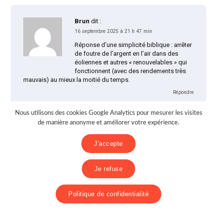
Brun
dit :
16 septembre 2025 à 21 h 47 min
Réponse d’une simplicité biblique : arrêter
de foutre de l’argent en l’air dans des
éoliennes et autres « renouvelables » qui
fonctionnent (avec des rendements très
mauvais) au mieux la moitié du temps.
Répondre
Nous utilisons des cookies Google Analytics pour mesurer les visites
de manière anonyme et améliorer votre expérience.
Michel DUBUS
dit :
J'accepte
18 septembre 2025 à 20 h 34 min
Propos de SR :
Je refuse
« le nucléaire étant incapable de répondre
au besoin à la fois en quantité (en 2024 le
nucléaire a produit 361,7 TWh pour une
Politique de confidentialité
consommation intérieure de 449,2 TWh plus 89 TWh
exportés), »
En réponse quelques éléments retrouvés notamment dans