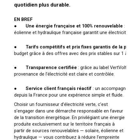
quotidien plus durable.
EN BREF
●
Une énergie française et 100% renouvelable
: privilé
éolienne et hydraulique française garantit une électricité propr
●
Tarifs compétitifs et prix fixes garantis de la part de 
budget grâce à des offres avec des prix stables sur 1 à 3 ans
●
Transparence certifiée
: grâce au label VertVolt et aux
provenance de l’électricité est claire et contrôlée.
●
Service client français réactif
: un accompagnement p
depuis la France pour une expérience simple et fluide.
Choisir un fournisseur d’électricité verte, c’est
s’engager dans une démarche responsable en faveur
de la transition énergétique. En privilégiant une énergie
produite exclusivement sur le territoire français à
partir de sources renouvelables — solaire, éolienne et
hydraulique — vous contribuez à réduire l’empreinte