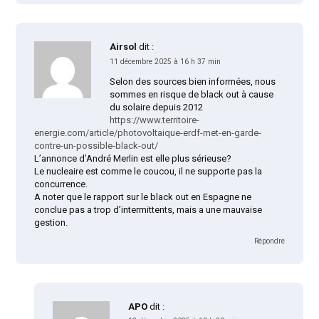
Airsol
dit :
11 décembre 2025 à 16 h 37 min
Selon des sources bien informées, nous
sommes en risque de black out à cause
du solaire depuis 2012
https://www.territoire-
energie.com/article/photovoltaique-erdf-met-en-garde-
contre-un-possible-black-out/
L’annonce d’André Merlin est elle plus sérieuse?
Le nucleaire est comme le coucou, il ne supporte pas la
concurrence.
A noter que le rapport sur le black out en Espagne ne
conclue pas a trop d’intermittents, mais a une mauvaise
gestion.
Répondre
APO
dit :