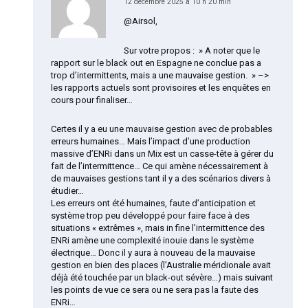
12 décembre 2025 à 10 h 20 min
@Airsol,
Sur votre propos : » A noter que le
rapport sur le black out en Espagne ne conclue pas a
trop d’intermittents, mais a une mauvaise gestion. » –>
les rapports actuels sont provisoires et les enquêtes en
cours pour finaliser…
Certes il y a eu une mauvaise gestion avec de probables
erreurs humaines… Mais l’impact d’une production
massive d’ENRi dans un Mix est un casse-tête à gérer du
fait de l’intermittence… Ce qui amène nécessairement à
de mauvaises gestions tant il y a des scénarios divers à
étudier…
Les erreurs ont été humaines, faute d’anticipation et
système trop peu développé pour faire face à des
situations « extrêmes », mais in fine l’intermittence des
ENRi amène une complexité inouie dans le système
électrique… Donc il y aura à nouveau de la mauvaise
gestion en bien des places (l’Australie méridionale avait
déjà été touchée par un black-out sévère…) mais suivant
les points de vue ce sera ou ne sera pas la faute des
ENRi…