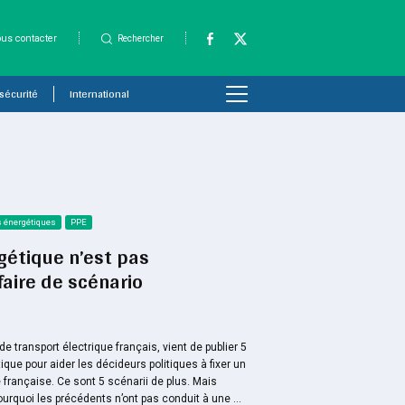
us contacter
Rechercher
 sécurité
International
s énergétiques
PPE
rgétique n’est pas
aire de scénario
e transport électrique français, vient de publier 5
que pour aider les décideurs politiques à fixer un
e française. Ce sont 5 scénarii de plus. Mais
ourquoi les précédents n’ont pas conduit à une ...