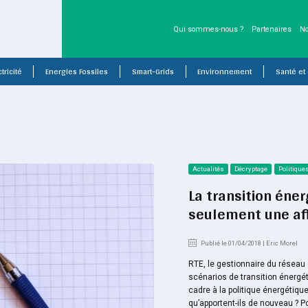
Qui sommes-nous ?
Partenaires
No
tricité
Energies Fossiles
Smart-Grids
Environnement
Santé et
Actualités
Décryptage
Politique
La transition éne
seulement une aff
Publié le 01/04/2018 | Eric Morel
RTE, le gestionnaire du réseau d
scénarios de transition énergéti
cadre à la politique énergétiqu
qu’apportent-ils de nouveau ? P