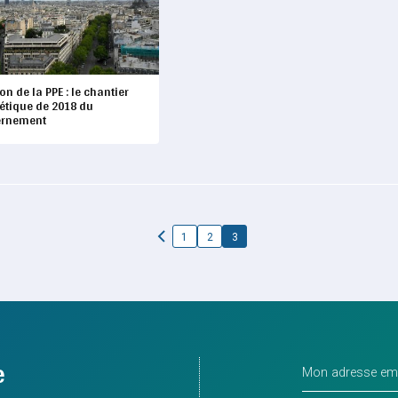
on de la PPE : le chantier
étique de 2018 du
ernement
1
2
3
e