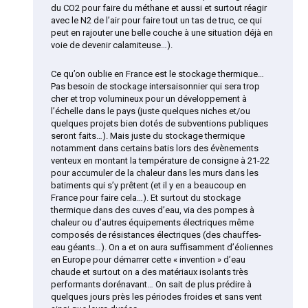
du CO2 pour faire du méthane et aussi et surtout réagir
avec le N2 de l’air pour faire tout un tas de truc, ce qui
peut en rajouter une belle couche à une situation déjà en
voie de devenir calamiteuse…).
Ce qu’on oublie en France est le stockage thermique…
Pas besoin de stockage intersaisonnier qui sera trop
cher et trop volumineux pour un développement à
l’échelle dans le pays (juste quelques niches et/ou
quelques projets bien dotés de subventions publiques
seront faits…). Mais juste du stockage thermique
notamment dans certains batis lors des évènements
venteux en montant la température de consigne à 21-22
pour accumuler de la chaleur dans les murs dans les
batiments qui s’y prêtent (et il y en a beaucoup en
France pour faire cela…). Et surtout du stockage
thermique dans des cuves d’eau, via des pompes à
chaleur ou d’autres équipements électriques même
composés de résistances électriques (des chauffes-
eau géants…). On a et on aura suffisamment d’éoliennes
en Europe pour démarrer cette « invention » d’eau
chaude et surtout on a des matériaux isolants très
performants dorénavant… On sait de plus prédire à
quelques jours près les périodes froides et sans vent