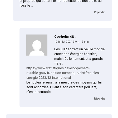
et propres qui sortent le monde entier du fissible et du
fossile …
Répondre
Cochelin
dit :
12 juillet 2024 à 9 h 12 min
Les ENR sortent un peu le monde
entier des énergies fossiles,
mais très lentement, et à grands
frais :
https://www.statistiques.developpement-
durable.gouv.fr/edition-numerique/chiffres-cles-
energie-2023/12-international
Le nucléaire aussi, à la mesure des moyens qui lui
sont accordés. Quant à son caractère polluant,
c’est discutable.
Répondre