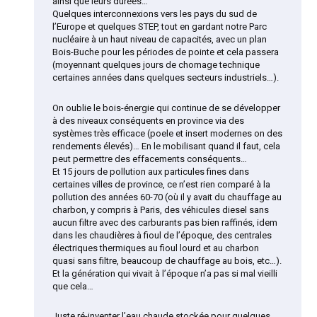
ainsi que leurs durées…
Quelques interconnexions vers les pays du sud de
l’Europe et quelques STEP, tout en gardant notre Parc
nucléaire à un haut niveau de capacités, avec un plan
Bois-Buche pour les périodes de pointe et cela passera
(moyennant quelques jours de chomage technique
certaines années dans quelques secteurs industriels…).
On oublie le bois-énergie qui continue de se développer
à des niveaux conséquents en province via des
systèmes très efficace (poele et insert modernes on des
rendements élevés)… En le mobilisant quand il faut, cela
peut permettre des effacements conséquents…
Et 15 jours de pollution aux particules fines dans
certaines villes de province, ce n’est rien comparé à la
pollution des années 60-70 (où il y avait du chauffage au
charbon, y compris à Paris, des véhicules diesel sans
aucun filtre avec des carburants pas bien raffinés, idem
dans les chaudières à fioul de l’époque, des centrales
électriques thermiques au fioul lourd et au charbon
quasi sans filtre, beaucoup de chauffage au bois, etc…).
Et la génération qui vivait à l’époque n’a pas si mal vieilli
que cela…
Juste ré-inventer l’eau chaude stockée pour quelques