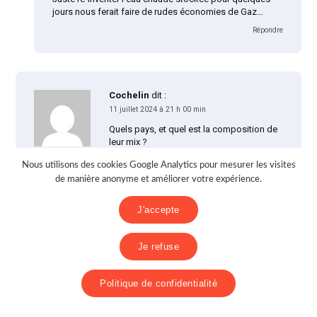
jours nous ferait faire de rudes économies de Gaz…
Répondre
Cochelin
dit :
11 juillet 2024 à 21 h 00 min
Quels pays, et quel est la composition de
leur mix ?
Répondre
Nous utilisons des cookies Google Analytics pour mesurer les visites
de manière anonyme et améliorer votre expérience.
J'accepte
Regis ISAMBERT
dit :
17 juillet 2024 à 19 h 32 min
Je refuse
de leur mix énergétique .. il suffit de
regarder ce que la crise actuelle
Politique de confidentialité
accélère sur le terrain avec la mise en
place des ENR partout dans le monde
..