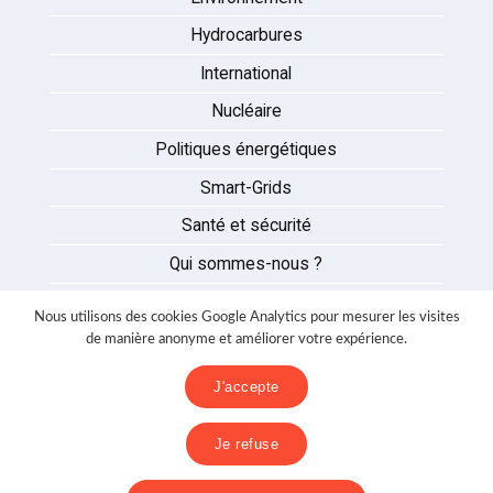
Hydrocarbures
International
Nucléaire
Politiques énergétiques
Smart-Grids
Santé et sécurité
Qui sommes-nous ?
Auteurs
Nous utilisons des cookies Google Analytics pour mesurer les visites
Partenaires
de manière anonyme et améliorer votre expérience.
Nous contacter
J'accepte
Mentions légales
Je refuse
Politique de confidentialité