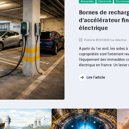
Actualités
Électricité
Environn
Bornes de recharg
d’accélérateur fin
électrique
Publié le 30/03/2026 | La rédaction
À partir du 1er avril, les aides 
copropriétés sont fortement rev
l’équipement des immeubles coll
électrique en France. Un levier d
Lire l'article