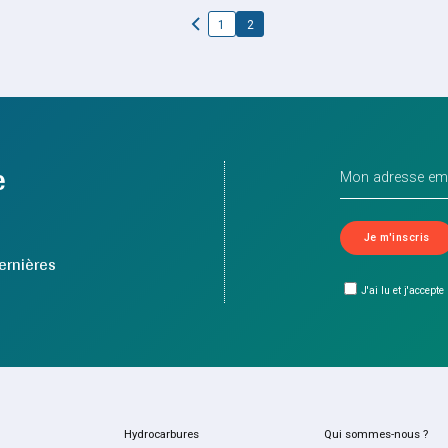
1
2
e
ernières
J'ai lu et j'accepte
Hydrocarbures
Qui sommes-nous ?