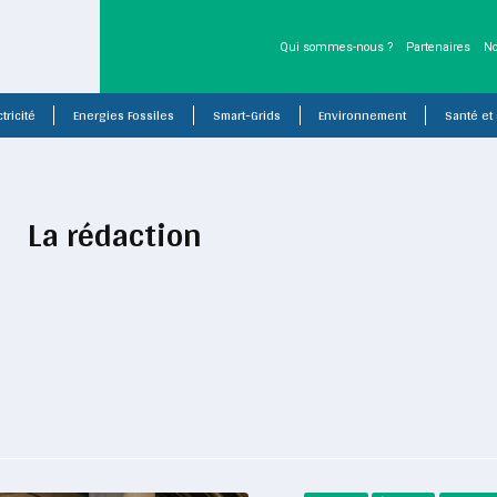
Qui sommes-nous ?
Partenaires
No
tricité
Energies Fossiles
Smart-Grids
Environnement
Santé et
La rédaction