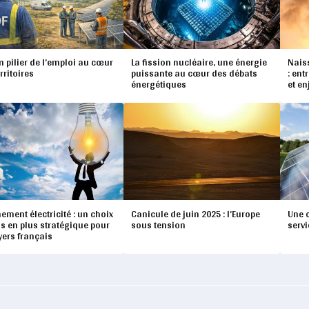
n pilier de l’emploi au cœur
La fission nucléaire, une énergie
Nais
rritoires
puissante au cœur des débats
: ent
énergétiques
et en
ement électricité : un choix
Canicule de juin 2025 : l’Europe
Une c
us en plus stratégique pour
sous tension
servi
yers français