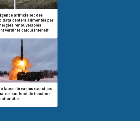
ligence artificielle : des
o data centers alimentés par
énergies renouvelables
nt verdir le calcul intensif
e lance de vastes exercices
éaires sur fond de tensions
rnationales