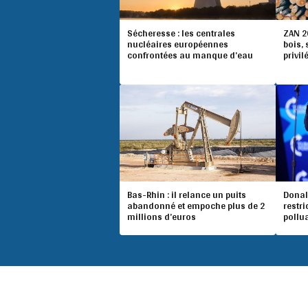
Sécheresse : les centrales
ZAN 20
nucléaires européennes
bois,
confrontées au manque d’eau
privil
Bas-Rhin : il relance un puits
Donal
abandonné et empoche plus de 2
restri
millions d’euros
pollu