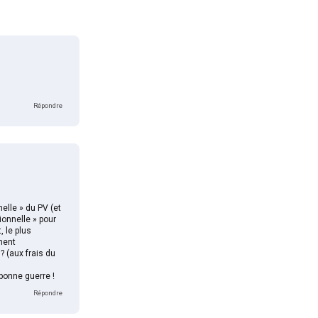
Répondre
nelle » du PV (et
ionnelle » pour
, le plus
ement
? (aux frais du
bonne guerre !
Répondre