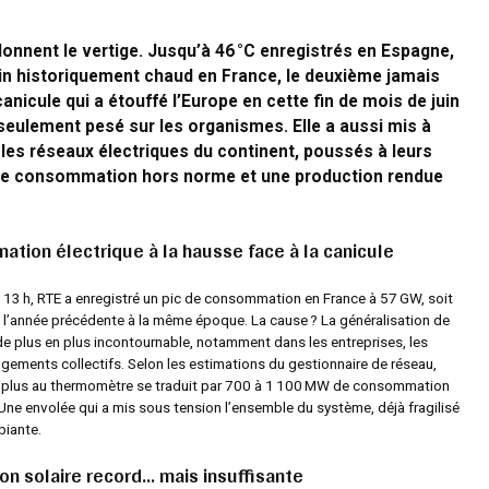
donnent le vertige. Jusqu’à 46 °C enregistrés en Espagne,
in historiquement chaud en France, le deuxième jamais
nicule qui a étouffé l’Europe en cette fin de mois de juin
seulement pesé sur les organismes. Elle a aussi mis à
les réseaux électriques du continent, poussés à leurs
une consommation hors norme et une production rendue
tion électrique à la hausse face à la canicule
 à 13 h, RTE a enregistré un pic de consommation en France à 57 GW, soit
 l’année précédente à la même époque. La cause ? La généralisation de
 de plus en plus incontournable, notamment dans les entreprises, les
ogements collectifs. Selon les estimations du gestionnaire de réseau,
 plus au thermomètre se traduit par 700 à 1 100 MW de consommation
Une envolée qui a mis sous tension l’ensemble du système, déjà fragilisé
biante.
on solaire record… mais insuffisante