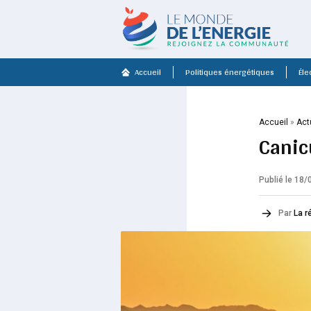
Accueil
Politiques énergétiques
Élec
Accueil
»
Act
Canic
Publié le 18
Par
La r