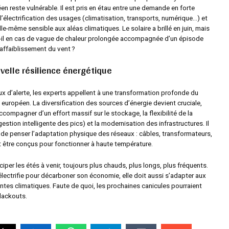
en reste vulnérable. Il est pris en étau entre une demande en forte
 l’électrification des usages (climatisation, transports, numérique…) et
le-même sensible aux aléas climatiques. Le solaire a brillé en juin, mais
-il en cas de vague de chaleur prolongée accompagnée d’un épisode
affaiblissement du vent ?
velle résilience énergétique
ux d’alerte, les experts appellent à une transformation profonde du
 européen. La diversification des sources d’énergie devient cruciale,
accompagner d’un effort massif sur le stockage, la flexibilité de la
estion intelligente des pics) et la modernisation des infrastructures. Il
 de penser l’adaptation physique des réseaux : câbles, transformateurs,
t être conçus pour fonctionner à haute température.
iciper les étés à venir, toujours plus chauds, plus longs, plus fréquents.
’électrifie pour décarboner son économie, elle doit aussi s’adapter aux
ntes climatiques. Faute de quoi, les prochaines canicules pourraient
blackouts.