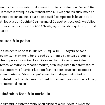
t grimper les thermomètres, il a aussi boosté la production d’électricité
Un record historique a été franchi avec 45 TWh générés sur le mois en
e impressionnant, mais qui n’a pas suffi à compenser la hausse de la
 : les prix de l’électricité sur les marchés spot ont explosé. Multipliés
 trois, ils ont dépassé les 400 €/MWh, signe d’un déséquilibre profond
emande.
ctures à la peine
 les incidents se sont multipliés. Jusqu’à 13 000 foyers se sont
ectricité, notamment dans le sud de la France et certaines régions
ite de coupures localisées. Les câbles surchauffés, exposés à des
êmes, ont vu leur efficacité réduite, certains postes transformateurs
rairement mis à l’arrêt. Plus inquiétant encore : plusieurs réacteurs
é contraints de réduire leur puissance faute de pouvoir refroidir
installations, l’eau des rivières étant trop chaude pour servir à cet usage
ronnemental majeur.
ulnérable face à la canicule
e climatique extrême rappelle cruellement à quel point le système