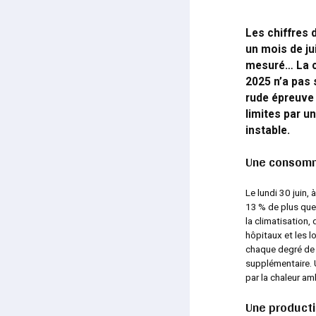
Les chiffres 
un mois de ju
mesuré… La ca
2025 n’a pas 
rude épreuve 
limites par 
instable.
Une consomma
Le lundi 30 juin,
13 % de plus que
la climatisation,
hôpitaux et les l
chaque degré de
supplémentaire. 
par la chaleur am
Une producti