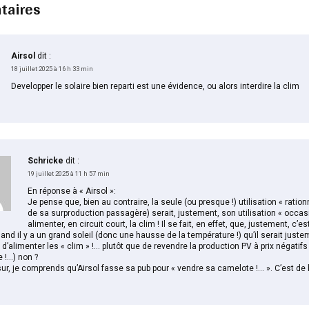
taires
Airsol
dit :
18 juillet 2025 à 16 h 33 min
Developper le solaire bien reparti est une évidence, ou alors interdire la clim
Schricke
dit :
19 juillet 2025 à 11 h 57 min
En réponse à « Airsol »:
Je pense que, bien au contraire, la seule (ou presque !) utilisation « ration
de sa surproduction passagère) serait, justement, son utilisation « occas
alimenter, en circuit court, la clim ! Il se fait, en effet, que, justement, c’est
and il y a un grand soleil (donc une hausse de la température !) qu’il serait just
d’alimenter les « clim » !… plutôt que de revendre la production PV à prix négatifs 
e !…) non ?
sur, je comprends qu’Airsol fasse sa pub pour « vendre sa camelote !… ». C’est de 