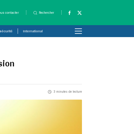
us contacter
Rechercher
 sécurité
International
sion
3 minutes de lecture