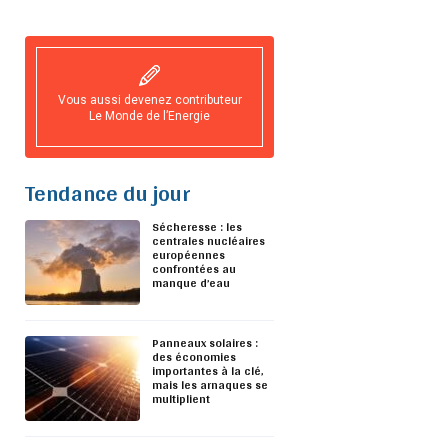
Vous aussi devenez contributeur
Le Monde de l’Energie
Tendance du jour
Sécheresse : les
centrales nucléaires
européennes
confrontées au
manque d’eau
Panneaux solaires :
des économies
importantes à la clé,
mais les arnaques se
multiplient