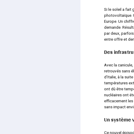
Si le soleil a fai
photovoltaïque. 
Europe. Un chiffr
demande. Résultat
par deux, parfois
entre offre et d
Des infrastru
Avec la canicule,
retrouvés sans él
d’Italie, à la su
températures extr
ont dû être tempo
nucléaires ont ét
efficacement les 
sans impact envi
Un système v
Ce nouvel épisod