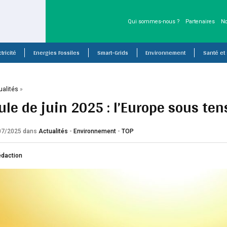
Qui sommes-nous ?
Partenaires
No
tricité
Energies Fossiles
Smart-Grids
Environnement
Santé et
ualités
»
ule de juin 2025 : l’Europe sous ten
/07/2025
dans
Actualités
-
Environnement
-
TOP
édaction