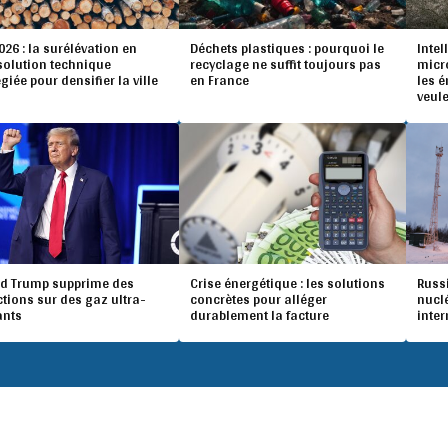
26 : la surélévation en
Déchets plastiques : pourquoi le
Intel
 solution technique
recyclage ne suffit toujours pas
micr
égiée pour densifier la ville
en France
les 
veule
d Trump supprime des
Crise énergétique : les solutions
Russi
ctions sur des gaz ultra-
concrètes pour alléger
nucl
ants
durablement la facture
inte