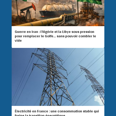
Guerre en Iran : l’Algérie et la Libye sous pression
pour remplacer le Golfe… sans pouvoir combler le
vide
Électricité en France : une consommation stable qui
freine la transition énergétique