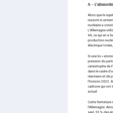
A – L’absurde
Alors que le suje
ressorti in extrem
nucléaire a const
L’Allemagne utili
44, ce qui en a f
production nuclé
électrique totale
Si une loi «
atomi
pression du parti
catastrophe de F
dans le cadre d’u
réacteurs et de 
l’horizon 2022. 
carbone qui ont é
actuel.
Cette fermeture 
l’Allemagne. Ains
seul, 33 % des é