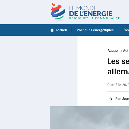
Accueil
Politiques énergétiques
Élec
Accueil
»
Act
Les s
allem
Publié le 20
Par
Jean