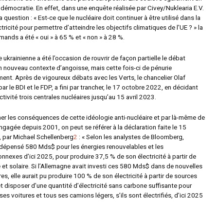
démocratie. En effet, dans une enquête réalisée par Civey/Nuklearia E.V.
la question : « Est-ce que le nucléaire doit continuer à être utilisé dans la
tricité pour permettre d’atteindre les objectifs climatiques de l’UE ? » la
emands a été
« oui »
à 65 % et
« non »
à 28 %.
e ukrainienne a été l’occasion de rouvrir de façon partielle le débat
un nouveau contexte d’angoisse, mais cette fois-ci de pénurie
ent. Après de vigoureux débats avec les Verts, le chancelier Olaf
ar le BDI et le FDP, a fini par trancher, le 17 octobre 2022, en décidant
ctivité trois centrales nucléaires jusqu’au 15 avril 2023.
mer les conséquences de cette idéologie anti-nucléaire et par là-même de
gagée depuis 2001, on peut se référer à la déclaration faite le 15
 par Michael Schellenberg
2
: «
Selon les analystes de Bloomberg,
 dépensé 580 Mds$ pour les énergies renouvelables et les
onnexes d’ici 2025, pour produire 37,5 % de son électricité à partir de
e et solaire. Si l’Allemagne avait investi ces 580 Mds$ dans de nouvelles
res, elle aurait pu produire 100 % de son électricité à partir de sources
t disposer d’une quantité d’électricité sans carbone suffisante pour
ses voitures et tous ses camions légers, s’ils sont électrifiés, d’ici 2025