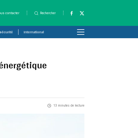
us contacter
Rechercher
 sécurité
International
 énergétique
13 minutes de lecture