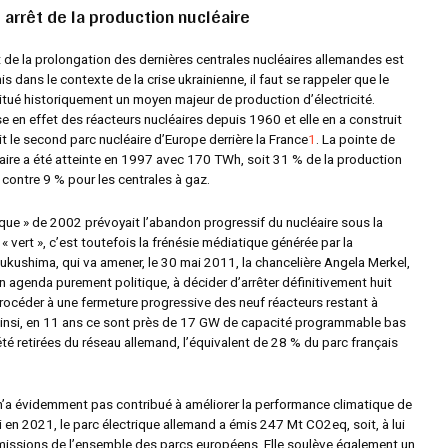
 arrêt de la production nucléaire
t de la prolongation des dernières centrales nucléaires allemandes est
is dans le contexte de la crise ukrainienne, il faut se rappeler que le
itué historiquement un moyen majeur de production d’électricité.
se en effet des réacteurs nucléaires depuis 1960 et elle en a construit
ait le second parc nucléaire d’Europe derrière la France
1
. La pointe de
aire a été atteinte en 1997 avec 170 TWh, soit 31 % de la production
, contre 9 % pour les centrales à gaz.
que
» de 2002 prévoyait l’abandon progressif du nucléaire sous la
 « vert », c’est toutefois la frénésie médiatique générée par la
ukushima, qui va amener, le 30 mai 2011, la chancelière Angela Merkel,
n agenda purement politique, à décider d’arrêter définitivement huit
procéder à une fermeture progressive des neuf réacteurs restant à
Ainsi, en 11 ans ce sont près de 17 GW de capacité programmable bas
té retirées du réseau allemand, l’équivalent de 28 % du parc français
n’a évidemment pas contribué à améliorer la performance climatique de
i en 2021, le parc électrique allemand a émis 247 Mt CO2eq, soit, à lui
missions de l’ensemble des parcs européens. Elle soulève également un