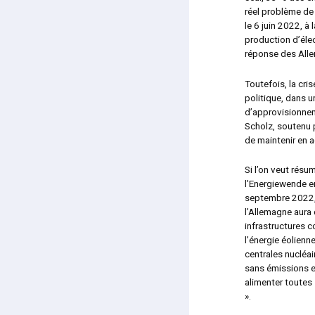
réel problème de 
le 6 juin 2022, à 
production d’élec
réponse des All
Toutefois, la cris
politique, dans 
d’approvisionnem
Scholz, soutenu p
de maintenir en a
Si l’on veut résu
l’Energiewende en
septembre 2022,
l’Allemagne aura
infrastructures c
l’énergie éolienn
centrales nucléai
sans émissions e
alimenter toutes 
».