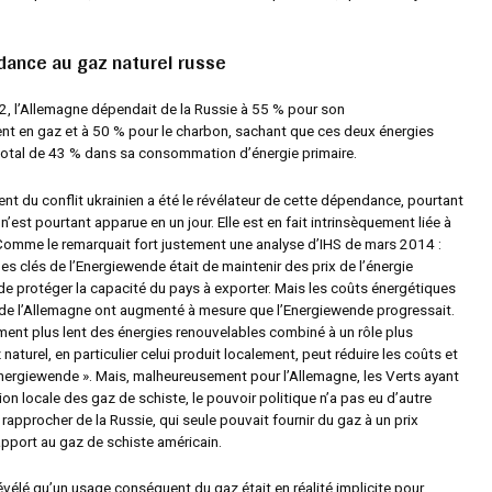
dance au gaz naturel russe
, l’Allemagne dépendait de la Russie à 55 % pour son
t en gaz et à 50 % pour le charbon, sachant que ces deux énergies
total de 43 % dans sa consommation d’énergie primaire.
nt du conflit ukrainien a été le révélateur de cette dépendance, pourtant
 n’est pourtant apparue en un jour. Elle est en fait intrinsèquement liée à
Comme le remarquait fort justement une analyse d’IHS de mars 2014 :
pes clés de l’Energiewende était de maintenir des prix de l’énergie
de protéger la capacité du pays à exporter. Mais les coûts énergétiques
 de l’Allemagne ont augmenté à mesure que l’Energiewende progressait.
ement plus lent des énergies renouvelables combiné à un rôle plus
naturel, en particulier celui produit localement, peut réduire les coûts et
’Energiewende ». Mais, malheureusement pour l’Allemagne, les Verts ayant
tion locale des gaz de schiste, le pouvoir politique n’a pas eu d’autre
rapprocher de la Russie, qui seule pouvait fournir du gaz à un prix
apport au gaz de schiste américain.
révélé qu’un usage conséquent du gaz était en réalité implicite pour