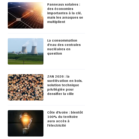
Panneaux solaires :
des économies
importantes à la clé,
mais les arnaques se
multiplient
La consommation
d’eau des centrales
nucléaires en
question
ZAN 2026 : la
surélévation en bois,
solution technique
privilégiée pour
densifier la ville
Côte d’Ivoire : bientôt
100% du territoire
aura accès à
l’électricité