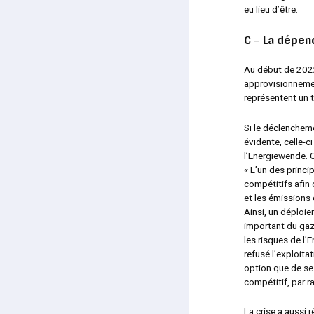
eu lieu d’être.
C – La dépen
Au début de 2022
approvisionnemen
représentent un 
Si le déclencheme
évidente, celle-ci
l’Energiewende. 
« L’un des princi
compétitifs afin 
et les émissions
Ainsi, un déploi
important du gaz 
les risques de l
refusé l’exploita
option que de se 
compétitif, par r
La crise a aussi 