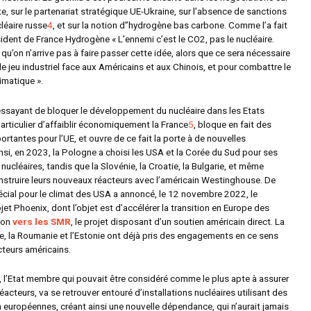
e, sur le partenariat stratégique UE-Ukraine, sur l’absence de sanctions
cléaire russe
4
, et sur la notion d’’hydrogène bas carbone. Comme l’a fait
sident de France Hydrogène «
L’ennemi c’est le CO2, pas le nucléaire.
qu’on n’arrive pas à faire passer cette idée, alors que ce sera nécessaire
le jeu industriel face aux Américains et aux Chinois, et pour combattre le
limatique
».
essayant de bloquer le développement du nucléaire dans les Etats
articulier d’affaiblir économiquement la France
5
, bloque en fait des
rtantes pour l’UE, et ouvre de ce fait la porte à de nouvelles
si, en 2023, la Pologne a choisi les USA et la Corée du Sud pour ses
 nucléaires, tandis que la Slovénie, la Croatie, la Bulgarie, et même
onstruire leurs nouveaux réacteurs avec l’américain Westinghouse. De
pécial pour le climat des USA a annoncé, le 12 novembre 2022, le
et Phoenix, dont l’objet est d’accélérer la transition en Europe des
bon
vers les SMR
, le projet disposant d’un soutien américain direct. La
e, la Roumanie et l’Estonie ont déjà pris des engagements en ce sens
cteurs américains.
, l’Etat membre qui pouvait être considéré comme le plus apte à assurer
réacteurs, va se retrouver entouré d’installations nucléaires utilisant des
 européennes, créant ainsi une nouvelle dépendance, qui n’aurait jamais