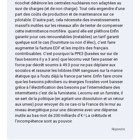
ricochet détériore les centrales nucléaires non adaptées au
suvi de charges (et de non charge). Tout cela engendre d’une
part des coûts de production et de maintenance sur ce
pilotable. D’autre part, cela nécessite des investissements
massifs inutiles sur les réseaux afin de tenter de compenser
cette inetrmittence mortifère. quand elle est pléthore Enfin
garantir pour ces renouvelables (instables) un tarif garanti
quelque soit le cas (fourniture ou non d’élec), c’est faire
augmenter la facture EDF et les impôts des français
contrribuables. C’est pourquoi la PPE3 (basées sur sur de
faux besoins il y a 3 ans) que lecornu veut faire passer en
force par décrêt soumis à 49.3 pour ne pas déplaire aux
socialos et rassurer les lobbies ENR sangsues sur la manne
étatique qui a foutu déjà la france par terre. Enfin faire croire
que les besoins pétroliers ou énergies fossiles vont baisser
grêce à l’électrification des besoins par l’intermédiaire des
intermittents c’est de la fumisterie. Lecornu est un fumiste, il
se sert de la politique (en agitant une dissolution et un retour
aux urnes) pour envoyer ds ce cas-ci la France ds le mur au
niveau énergétique pour une décennie avec une dépense
inutile au bas mot de 200 milliards d’€ ! La crétitude et
l’incompétence sont au pouvoir.
Répondre