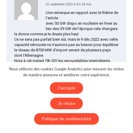
22 septembre 2023 à 8 h 36 min
Une remarque en rapport avec le thème de
l’article :
avec 50 GW dispo en nucléaire en hiver au
lieu des 39 GW de l’époque cela changera
la donne comme je le disais plus haut
Ce ne sera pas parfait bien sûr, mais le 9 déc 2022 avec cette
capacité retrouvée ns n’aurions pas eu besoin pour équilibrer
le réseau de 8700 MW d’import venant de plusieurs pays
dont l’Allemagne.
Nota à cet instant (9h 30) les renouvelables intermittents
apportaient royalement 3325 MW
Nous utilisons des cookies Google Analytics pour mesurer les visites
Répondre
de manière anonyme et améliorer votre expérience.
J'accepte
pascal gillardin
dit :
Je refuse
22 septembre 2023 à 23 h 46 min
Amusons-nous.
Politique de confidentialité
Petit exercice de style ludique visant à
présenter le cynisme latent de la position
idéologique conjointe “réchauffiste +