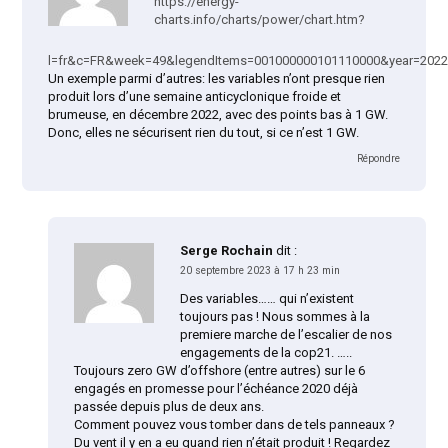
https://energy-
charts.info/charts/power/chart.htm?
l=fr&c=FR&week=49&legendItems=001000000101110000&year=202
Un exemple parmi d’autres: les variables n’ont presque rien
produit lors d’une semaine anticyclonique froide et
brumeuse, en décembre 2022, avec des points bas à 1 GW.
Donc, elles ne sécurisent rien du tout, si ce n’est 1 GW.
Répondre
Serge Rochain
dit :
20 septembre 2023 à 17 h 23 min
Des variables…… qui n’existent
toujours pas ! Nous sommes à la
premiere marche de l’escalier de nos
engagements de la cop21. …..
Toujours zero GW d’offshore (entre autres) sur le 6
engagés en promesse pour l’échéance 2020 déjà
passée depuis plus de deux ans.
Comment pouvez vous tomber dans de tels panneaux ?
Du vent il y en a eu quand rien n’était produit ! Regardez