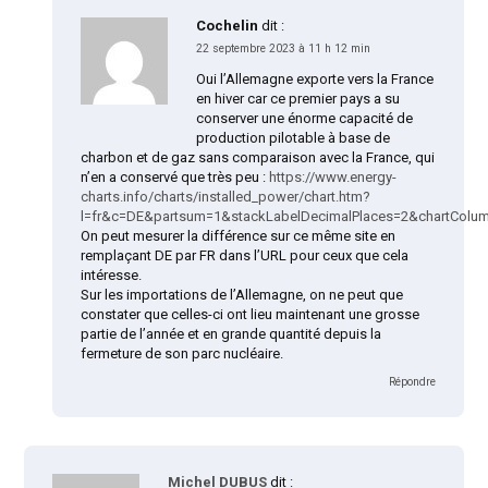
Cochelin
dit :
22 septembre 2023 à 11 h 12 min
Oui l’Allemagne exporte vers la France
en hiver car ce premier pays a su
conserver une énorme capacité de
production pilotable à base de
charbon et de gaz sans comparaison avec la France, qui
n’en a conservé que très peu :
https://www.energy-
charts.info/charts/installed_power/chart.htm?
l=fr&c=DE&partsum=1&stackLabelDecimalPlaces=2&chartColum
On peut mesurer la différence sur ce même site en
remplaçant DE par FR dans l’URL pour ceux que cela
intéresse.
Sur les importations de l’Allemagne, on ne peut que
constater que celles-ci ont lieu maintenant une grosse
partie de l’année et en grande quantité depuis la
fermeture de son parc nucléaire.
Répondre
Michel DUBUS
dit :