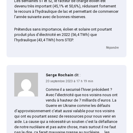
Les semaines 51 et 52, le facteur de charge éolien est
devenu très important (45,1% et 50,6%), réduisant fortement
le recours à l’hydraulique de lac et permettant de commencer
l’année suivante avec de bonnes réserves.
Prétendus sans importance, éolien et solaire ont pourtant
produit plus d’électricité en 2022 (56,4 TWh) que
l’hydraulique (43,4 TWh) hors STEP.
Répondre
Serge Rochain
dit :
20 septembre 2023 à 17 h 19 min
Comme il a securisé l’hiver précédent ?
Avec l’électricité que nos voisins nous ont
vendu à hauteur de 7 milliards d’euros. La
Guerre en Ukraine comme les défauts
d’approvisionnement c’etait aussi valable pour nos voisins
qui ont eu pourtant assez de ressources pour nous venir en
aide. La cause qui a nécessité un soutien c’est la défaillance
de notre nucléaire et pas autre chose, mais surtout il ne faut
pas le dire, ça ferait mauvaise presse au nucléaire……les