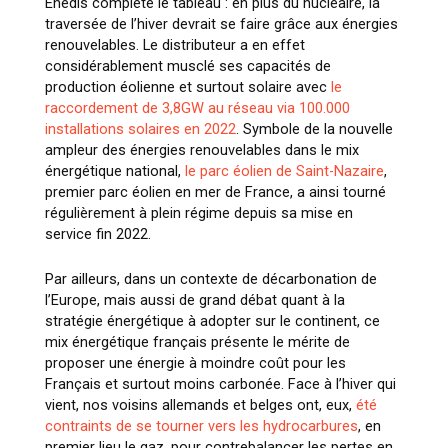
Enedis complète le tableau : en plus du nucléaire, la
traversée de l’hiver devrait se faire grâce aux énergies
renouvelables. Le distributeur a en effet
considérablement musclé ses capacités de
production éolienne et surtout solaire avec
le
raccordement de 3,8GW au réseau via 100.000
installations solaires en 2022
. Symbole de la nouvelle
ampleur des énergies renouvelables dans le mix
énergétique national,
le parc éolien de Saint-Nazaire
,
premier parc éolien en mer de France, a ainsi tourné
régulièrement à plein régime depuis sa mise en
service fin 2022.
Par ailleurs, dans un contexte de décarbonation de
l’Europe, mais aussi de grand débat quant à la
stratégie énergétique à adopter sur le continent, ce
mix énergétique français présente le mérite de
proposer une énergie à moindre coût pour les
Français et surtout moins carbonée. Face à l’hiver qui
vient, nos voisins allemands et belges ont, eux,
été
contraints de se tourner vers les hydrocarbures
, en
premier lieu le gaz, pour contrebalancer les pertes en