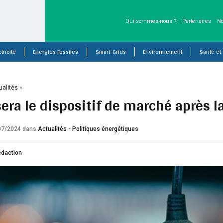
Qui sommes-nous ?
Partenaires
No
tricité
Energies Fossiles
Smart-Grids
Environnement
Santé et
ualités
»
era le dispositif de marché après la
/07/2024
dans
Actualités
-
Politiques énergétiques
édaction