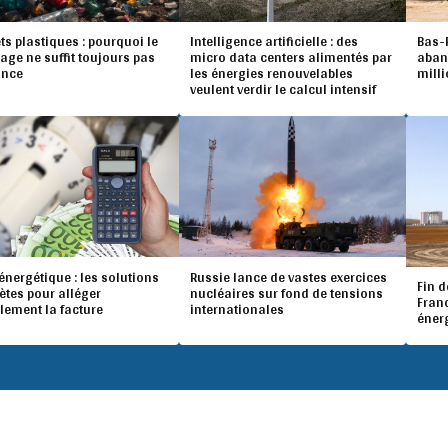
ts plastiques : pourquoi le
Intelligence artificielle : des
Bas-R
age ne suffit toujours pas
micro data centers alimentés par
aban
ance
les énergies renouvelables
mill
veulent verdir le calcul intensif
énergétique : les solutions
Russie lance de vastes exercices
Fin d
ètes pour alléger
nucléaires sur fond de tensions
Franc
lement la facture
internationales
éner