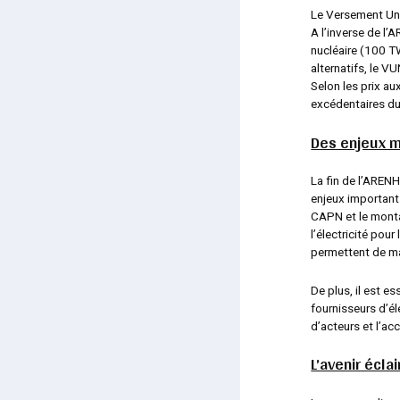
Le Versement Uni
A l’inverse de l
nucléaire (100 T
alternatifs, le V
Selon les prix a
excédentaires du
Des enjeux m
La fin de l’ARENH
enjeux important
CAPN et le monta
l’électricité pou
permettent de ma
De plus, il est e
fournisseurs d’él
d’acteurs et l’ac
L’avenir écla