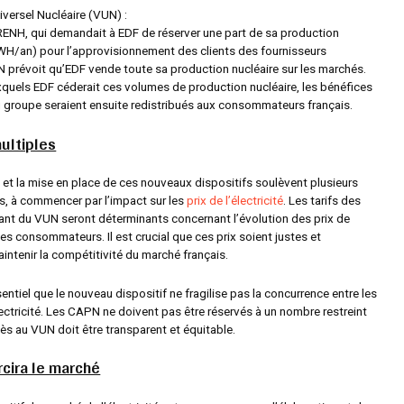
versel Nucléaire (VUN) :
’ARENH, qui demandait à EDF de réserver une part de sa production
WH/an) pour l’approvisionnement des clients des fournisseurs
UN prévoit qu’EDF vende toute sa production nucléaire sur les marchés.
uxquels EDF céderait ces volumes de production nucléaire, les bénéfices
 groupe seraient ensuite redistribués aux consommateurs français.
ultiples
 et la mise en place de ces nouveaux dispositifs soulèvent plusieurs
s, à commencer par l’impact sur les
prix de l’électricité
. Les tarifs des
nt du VUN seront déterminants concernant l’évolution des prix de
r les consommateurs. Il est crucial que ces prix soient justes et
intenir la compétitivité du marché français.
ssentiel que le nouveau dispositif ne fragilise pas la concurrence entre les
ectricité. Les CAPN ne doivent pas être réservés à un nombre restreint
cès au VUN doit être transparent et équitable.
ircira le marché