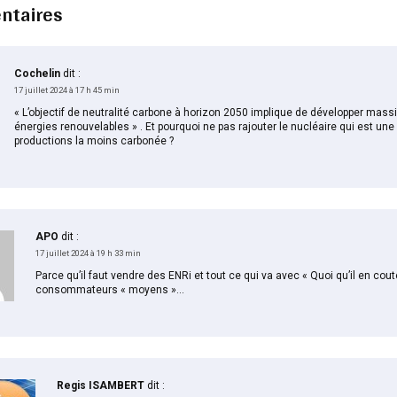
ntaires
Cochelin
dit :
17 juillet 2024 à 17 h 45 min
« L’objectif de neutralité carbone à horizon 2050 implique de développer mas
énergies renouvelables » . Et pourquoi ne pas rajouter le nucléaire qui est une
productions la moins carbonée ?
APO
dit :
17 juillet 2024 à 19 h 33 min
Parce qu’il faut vendre des ENRi et tout ce qui va avec « Quoi qu’il en cout
consommateurs « moyens »…
Regis ISAMBERT
dit :