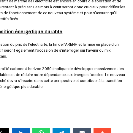
itif de marché de l’électricité est encore en cours d’élaboration et de
restent à préciser. Les mois à venir seront donc cruciaux pour définir les
s de fonctionnement de ce nouveau système et pour s’assurer qu’il
tifs fixés.
nsition énergétique durable
tion du prix de l’électricité, la fin de l’ARENH et la mise en place d’un
f seront également l’occasion de s’interroger sur l’avenir du mix
ais.
utralité carbone à horizon 2050 implique de développer massivement les
lables et de réduire notre dépendance aux énergies fossiles. Le nouveau
ché devra s’inscrire dans cette perspective et contribuer à la transition
énergétique plus durable.