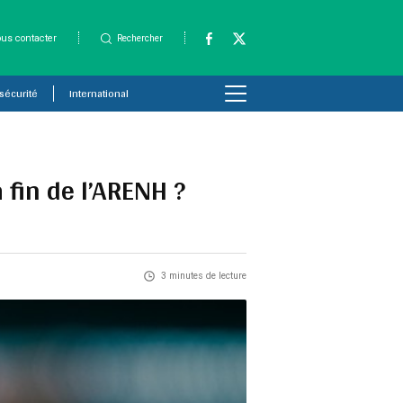
us contacter
Rechercher
 sécurité
International
 fin de l’ARENH ?
3 minutes de lecture