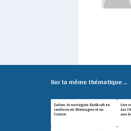
Sur la même thématique ...
Eolien: le norvégien Statkraft se
Une v
renforce en Allemagne et en
sur l’
France
aux h