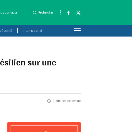
us contacter
Rechercher
 sécurité
International
ésilien sur une
2 minutes de lecture