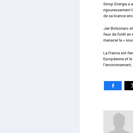
Sinop Energia a 
rigoureusement la
de sa licence en
Jair Bolsonaro 
feux de forêt en
menacer la « souv
La France est fe
Européenne et le
l’environnement,