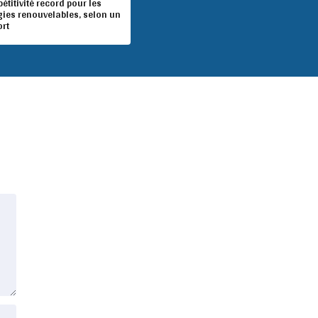
titivité record pour les
gies renouvelables, selon un
ort