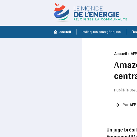
Accueil
Politiques énergétiques
Élec
Accueil
»
AF
Amazo
centr
Publié le 06
Par
AFP
Un juge brési