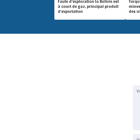
Faute d’exploration la Bolivie est
Turqu
à court de gaz, principal produit
mines
d’exportation
des v