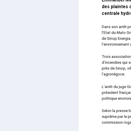
Emmanuel Mac
des plaintes
centrale hyd
Dans son arrêt pr
l’Etat du Mato G
de Sinop Energia
l’environnement a
Trois associatio
d’incendies qui s
près de Sinop, v
l’agronégoce.
L’arrêt du juge 
président françai
politique enviro
Selon la presse b
suprême par le pr
commission rogat