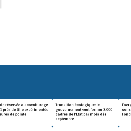
oie réservée au covoiturage
Transition écologique: le
Éner
A1 près de Lille expérimentée
gouvernement veut former 3.000
conso
eures de pointe
cadres de l’Etat par mois dès
Fond
septembre