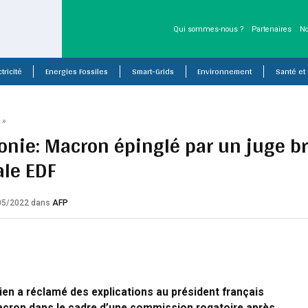
Qui sommes-nous ?
Partenaires
No
tricité
Energies Fossiles
Smart-Grids
Environnement
Santé et
P
»
nie: Macron épinglé par un juge br
ale EDF
/05/2022
dans
AFP
lien a réclamé des explications au président français