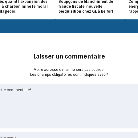
ie: quand l’expansion des
Soupçons de blanchiment de
Compé
 à charbon mine le moral
fraude fiscale: nouvelle
éner
illageois
perquisition chez GE à Belfort
rapp
Laisser un commentaire
Votre adresse e-mail ne sera pas publiée.
Les champs obligatoires sont indiqués avec
*