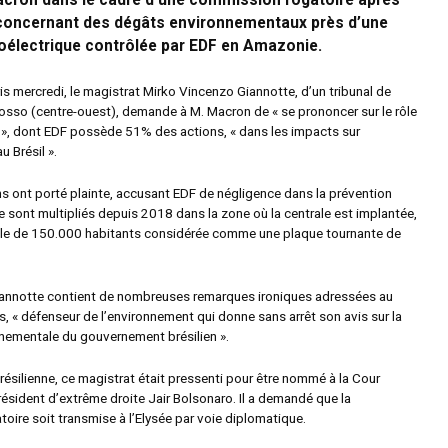
ron dans le cadre d’une commission rogatoire après
 concernant des dégâts environnementaux près d’une
roélectrique contrôlée par EDF en Amazonie.
is mercredi, le magistrat Mirko Vincenzo Giannotte, d’un tribunal de
rosso (centre-ouest), demande à M. Macron de « se prononcer sur le rôle
 », dont EDF possède 51% des actions, « dans les impacts sur
u Brésil ».
ns ont porté plainte, accusant EDF de négligence dans la prévention
e sont multipliés depuis 2018 dans la zone où la centrale est implantée,
ille de 150.000 habitants considérée comme une plaque tournante de
Giannotte contient de nombreuses remarques ironiques adressées au
s, « défenseur de l’environnement qui donne sans arrêt son avis sur la
nnementale du gouvernement brésilien ».
résilienne, ce magistrat était pressenti pour être nommé à la Cour
ésident d’extrême droite Jair Bolsonaro. Il a demandé que la
oire soit transmise à l’Elysée par voie diplomatique.