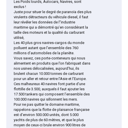
Les Poids lourds, Autocars, Navires, sont
exclus !
Juste pour situer le degré de paranoïa des plus
virulents détracteurs du véhicule diesel, il faut
leur révéler les données de l’’industrie
maritime qui a démontré qu’en considérant la
taille des moteurs et la qualité du carburant
utilisé,
Les 40 plus gros navires-cargos du monde
polluent autant que l’ensemble des 760
millions d’automobiles de la planète.
Vous savez, ces porte-conteneurs qui nous
alimentent en produits que l’on fabriquait dans
nos usines délocalisées, aujourd’hui, ils
brulent chacun 10.000 tonnes de carburant
pour un aller et retour entre l’Asie et l’Europe.
Ces malheureux 40 navires font partie d’une
flottille de 3.500, auxquels il faut ajouter les
17.500 tankers qui composent l’ensemble des
100.000 navires qui sillonnent les mers.
Pour ne pas quitter le domaine maritime,
rappelons que la flotte de plaisance française
est d’environ 500.000 unités, dont 5.000
yachts de plus de 60 mètres, et que le plus
moyen de ceux-ci brule environ 900 litres de