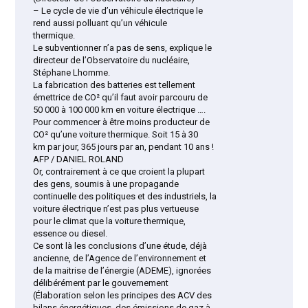
– Le cycle de vie d’un véhicule électrique le
rend aussi polluant qu’un véhicule
thermique.
Le subventionner n’a pas de sens, explique le
directeur de l’Observatoire du nucléaire,
Stéphane Lhomme.
La fabrication des batteries est tellement
émettrice de CO² qu’il faut avoir parcouru de
50 000 à 100 000 km en voiture électrique ….
Pour commencer à être moins producteur de
CO² qu’une voiture thermique. Soit 15 à 30
km par jour, 365 jours par an, pendant 10 ans !
AFP / DANIEL ROLAND
Or, contrairement à ce que croient la plupart
des gens, soumis à une propagande
continuelle des politiques et des industriels, la
voiture électrique n’est pas plus vertueuse
pour le climat que la voiture thermique,
essence ou diesel.
Ce sont là les conclusions d’une étude, déjà
ancienne, de l’Agence de l’environnement et
de la maitrise de l’énergie (ADEME), ignorées
délibérément par le gouvernement
(Élaboration selon les principes des ACV des
bilans énergétiques, des émissions de gaz à