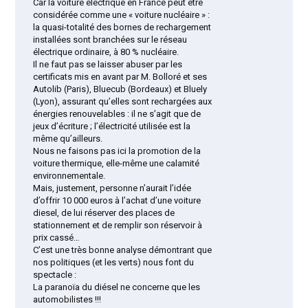
Car la voiture électrique en France peut être
considérée comme une « voiture nucléaire » :
la quasi-totalité des bornes de rechargement
installées sont branchées sur le réseau
électrique ordinaire, à 80 % nucléaire.
Il ne faut pas se laisser abuser par les
certificats mis en avant par M. Bolloré et ses
Autolib (Paris), Bluecub (Bordeaux) et Bluely
(Lyon), assurant qu’elles sont rechargées aux
énergies renouvelables : il ne s’agit que de
jeux d’écriture ; l’électricité utilisée est la
même qu’ailleurs.
Nous ne faisons pas ici la promotion de la
voiture thermique, elle-même une calamité
environnementale.
Mais, justement, personne n’aurait l’idée
d’offrir 10 000 euros à l’achat d’une voiture
diesel, de lui réserver des places de
stationnement et de remplir son réservoir à
prix cassé…
C’est une très bonne analyse démontrant que
nos politiques (et les verts) nous font du
spectacle :
La paranoïa du diésel ne concerne que les
automobilistes !!!