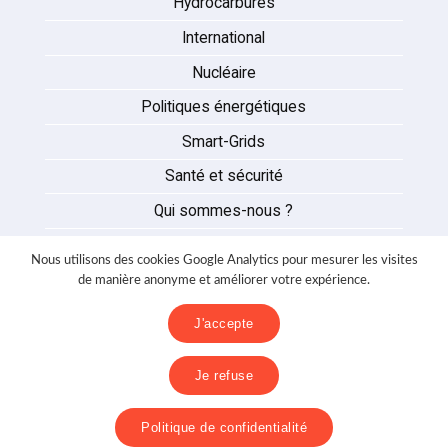
Hydrocarbures
International
Nucléaire
Politiques énergétiques
Smart-Grids
Santé et sécurité
Qui sommes-nous ?
Auteurs
Nous utilisons des cookies Google Analytics pour mesurer les visites
Partenaires
de manière anonyme et améliorer votre expérience.
Nous contacter
J'accepte
Mentions légales
Je refuse
Politique de confidentialité
Politique de confidentialité