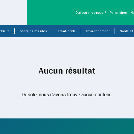
Qui sommes-nous ?
Partenaires
No
tricité
Energies Fossiles
Smart-Grids
Environnement
Santé et
Aucun résultat
Désolé, nous n'avons trouvé aucun contenu.