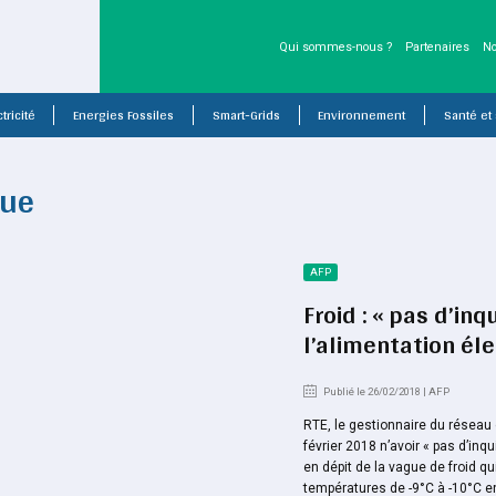
Qui sommes-nous ?
Partenaires
No
tricité
Energies Fossiles
Smart-Grids
Environnement
Santé et
que
AFP
Froid : « pas d’inq
l’alimentation él
Publié le 26/02/2018 | AFP
RTE, le gestionnaire du réseau d
février 2018 n’avoir « pas d’inqu
en dépit de la vague de froid qu
températures de -9°C à -10°C e