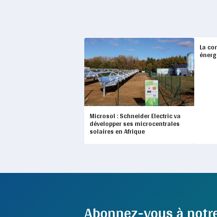
La co
énergi
Microsol : Schneider Electric va
développer ses microcentrales
solaires en Afrique
Abonnez-vous à notr