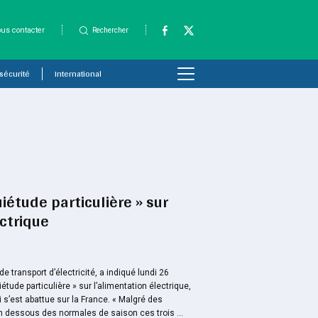
us contacter
Rechercher
 sécurité
International
uiétude particulière » sur
ectrique
e transport d’électricité, a indiqué lundi 26
iétude particulière » sur l’alimentation électrique,
i s’est abattue sur la France. « Malgré des
n dessous des normales de saison ces trois ...