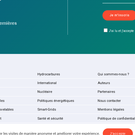
ernières
J'ai lu et j'accepte
Hydrocarbures
Qui sommes-nous ?
International
Auteurs
Nucléaire
Partenaires
les
Politiques énergétiques
Nous contacter
uvelables
Smart-Grids
Mentions légales
t
Santé et sécurité
Politique de confidential
r les visites de manière anonyme et améliorer votre expérience.
J'accepte