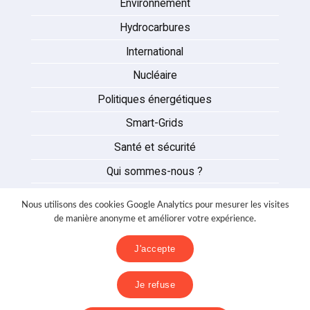
Environnement
Hydrocarbures
International
Nucléaire
Politiques énergétiques
Smart-Grids
Santé et sécurité
Qui sommes-nous ?
Auteurs
Nous utilisons des cookies Google Analytics pour mesurer les visites
Partenaires
de manière anonyme et améliorer votre expérience.
Nous contacter
J'accepte
Mentions légales
Je refuse
Politique de confidentialité