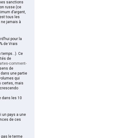
ines sanctions
ion russe (ce
ximum d’argent,
est tous les
s ne jamais à
d’hui pour la
0% de Vrais
 du temps…). Ce
ités de
cartes-comment-
 sens de
 dans une partie
 volumes qui
és certes, mais
s crescendo
e dans les 10
i un pays a une
ences de ces
e pas le terme