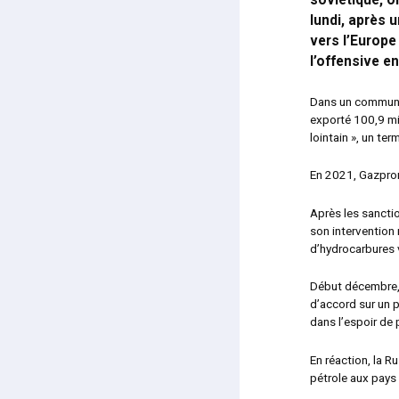
soviétique, o
lundi, après 
vers l’Europe
l’offensive en
Dans un communiq
exporté 100,9 mi
lointain », un te
En 2021, Gazprom
Après les sancti
son intervention 
d’hydrocarbures v
Début décembre, 
d’accord sur un p
dans l’espoir de
En réaction, la Ru
pétrole aux pays 