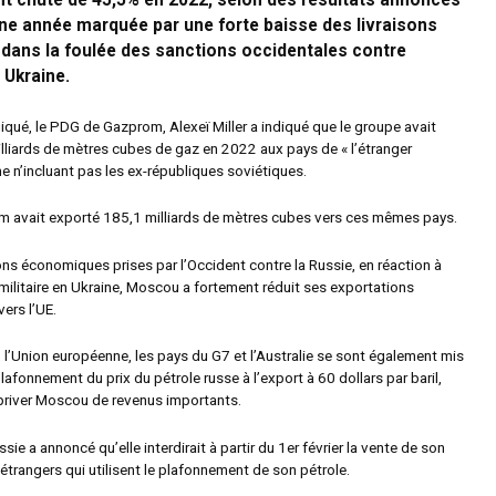
nt chuté de 45,5% en 2022, selon des résultats annoncés
une année marquée par une forte baisse des livraisons
 dans la foulée des sanctions occidentales contre
 Ukraine.
ué, le PDG de Gazprom, Alexeï Miller a indiqué que le groupe avait
lliards de mètres cubes de gaz en 2022 aux pays de « l’étranger
rme n’incluant pas les ex-républiques soviétiques.
 avait exporté 185,1 milliards de mètres cubes vers ces mêmes pays.
ons économiques prises par l’Occident contre la Russie, en réaction à
militaire en Ukraine, Moscou a fortement réduit ses exportations
ers l’UE.
l’Union européenne, les pays du G7 et l’Australie se sont également mis
lafonnement du prix du pétrole russe à l’export à 60 dollars par baril,
 priver Moscou de revenus importants.
ssie a annoncé qu’elle interdirait à partir du 1er février la vente de son
étrangers qui utilisent le plafonnement de son pétrole.