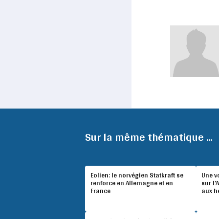
Sur la même thématique ...
Eolien: le norvégien Statkraft se
Une v
renforce en Allemagne et en
sur l’
France
aux h