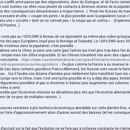
d’un conflit armé passe par des négociations, donc du Dialogue, et de Facto certa
) sont inutiles car elles nous privent de contacts à diverses strates de la populat
voir des conséquences désastreuses à moyen terme…). Priver les Russes du ma
cessaire et utile, « couper les ponts » le plus possible avec la population russe c’
ns une « cocotte » dont on ne connait pas « la soupe qui en sortira »… (Espéron
tté Poutine…)
 crois pas au 100% ENRi à Niveau de vie équivalent ou même plus sobre qu’aujour
tie des pays Européens (sauf pour la Norvège et l’Islande). Le 100% ENRi avec 5
de miséreux dans la population, c’est possible…
elines vers la Chine, je joins une carte (pas l’article qui n’est plus trop dans l’air
 simple mais loin d’être impossible. Et les Chinois travaillent vite avec des capac
 hors-norme…
https://www.courrierinternational.com/grand-format/le-monde-en-
ssoit-sa-puissance-sur-les-gazoducs
– De plus comme la France a su inverser le
 de Gaz dans certains gazoducs Franco-Allemand, les Russes vont savoir le faire
eau… Oui il faudra une dizaine d’années pour réellement faire transférer tous les
 Europe vers la Chine, mais c’est une tache possible et il y a déjà des pipes, limit
nfigurations possibles et pas si énormes à réaliser pour augmenter ces volume
nnées à venir…
 possible que l’économie chinoise se décarbone plus vite que l’économie allemand
nir (et ce pour de multiples raisons…).
ources restantes à prix technico-économique abordable sur cette planète finie, s
n forte d’approvisionnement alors d’autres auront des baisses (et les conséqu
 d’accord sur le fait que l’évolution ne se fera pas à richesse constante (je n’aim