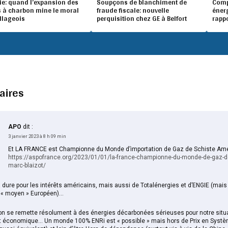
ie: quand l’expansion des
Soupçons de blanchiment de
Compé
 à charbon mine le moral
fraude fiscale: nouvelle
éner
illageois
perquisition chez GE à Belfort
rapp
aires
APO
dit :
3 janvier 2023 à 8 h 09 min
Et LA FRANCE est Championne du Monde d’importation de Gaz de Schiste Amé
https://aspofrance.org/2023/01/01/la-france-championne-du-monde-de-gaz-de
marc-blaizot/
 dure pour les intérêts américains, mais aussi de Totalénergies et d’ENGIE (mais p
« moyen » Européen)…
on se remette résolument à des énergies décarbonées sérieuses pour notre situ
t économique… Un monde 100% ENRi est « possible » mais hors de Prix en Systè