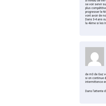
à niveau de vie 
se voir servir s
plus compétitiv
progresser le N
vont avoir de no
Dans 3-4 ans ou
la 4ème si les I
de m3 de Gaz ve
si on continue 
intermittence enr
Dans l’attente d