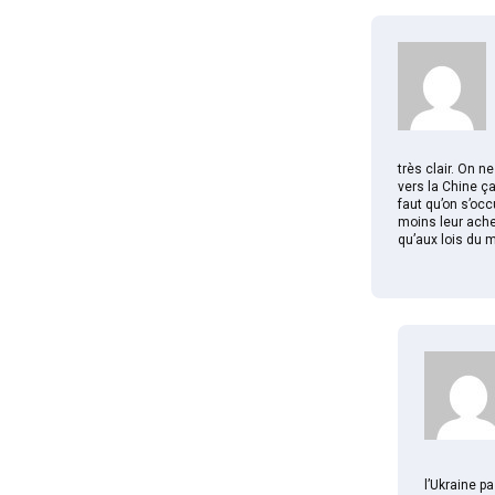
très clair. On 
vers la Chine ça
faut qu’on s’occ
moins leur achet
qu’aux lois du m
l’Ukraine p