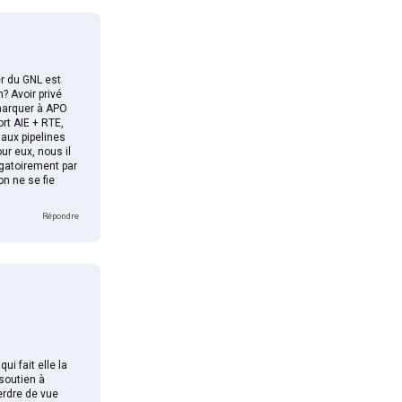
er du GNL est
? Avoir privé
emarquer à APO
rt AIE + RTE,
aux pipelines
ur eux, nous il
igatoirement par
on ne se fie
Répondre
i fait elle la
 soutien à
erdre de vue