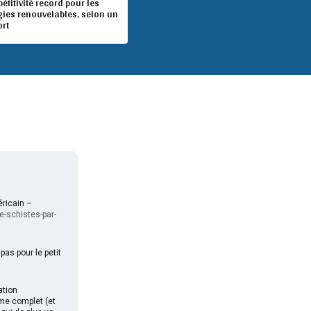
titivité record pour les
gies renouvelables, selon un
ort
ricain –
-schistes-par-
as pour le petit
ation
me complet (et