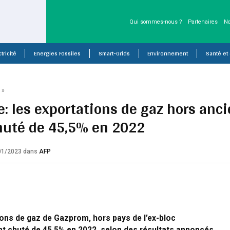
Qui sommes-nous ?
Partenaires
No
tricité
Energies Fossiles
Smart-Grids
Environnement
Santé et
P
»
e: les exportations de gaz hors anci
huté de 45,5% en 2022
/01/2023
dans
AFP
ons de gaz de Gazprom, hors pays de l’ex-bloc