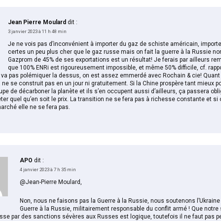
Jean Pierre Moulard
dit :
3 janvier 2023 à 11 h 48 min
Je ne vois pas d’inconvénient à importer du gaz de schiste américain, import
certes un peu plus cher que le gaz russe mais on fait la guerre à la Russie non
Gazprom de 45% de ses exportations est un résultat! Je ferais par ailleurs r
que 100% ENRi est rigoureusement impossible, et même 50% difficile, cf. rappo
ne va pas polémiquer la dessus, on est assez emmerdé avec Rochain & cie! Quant 
 ne se construit pas en un jour ni gratuitement. Si la Chine prospère tant mieux po
upe de décarboner la planète et ils s’en occupent aussi d’ailleurs, ça passera obl
er quel qu’en soit le prix. La transition ne se fera pas à richesse constante et si 
arché elle ne se fera pas.
APO
dit :
4 janvier 2023 à 7 h 35 min
@Jean-Pierre Moulard,
Non, nous ne faisons pas la Guerre à la Russie, nous soutenons l’Ukraine qu
Guerre à la Russie, militairement responsable du conflit armé ! Que notre
asse par des sanctions sévères aux Russes est logique, toutefois il ne faut pas p