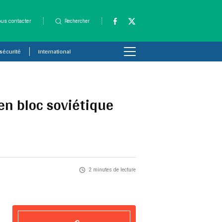
us contacter
Rechercher
 sécurité
International
en bloc soviétique
2 minutes de lecture