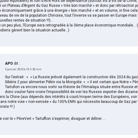
quasi équivalent) et loin d’être Hors de dépendance (surtout vis à vis de la Chine,
ur un Plateau d’Argent du Gaz Russe « très bon marché » et donc par rétroaction po
e économiquement grâce à une énergie « bon marché » et en volume, in fine cela 
iveau de vie de la population Chinoise, tout l’inverse va se passer en Europe mais
uvelles rentes de situation !!!)…
 un peu plus, l’Europe sera retrogradée à la 3ème place économique mondiale… (E
ndiens gèrent bien la situation actuelle…)
APO
dit :
3 janvier 2023 à 10 h 28 min
Sur l’extrait : « » La Russie prévoit également la construction dès 2024 du g
Sibérie 2 pour alimenter Pékin via la Mongolie. « » il est certain que Notre « Pèr
Tartufion va encore nous sortir sa théorie de l’Himalaya située entre Russie et 
donc vouloir faire croire l’impossibilité de voir les Russes exporter des dizaine
rs la Chine (aux dépends des intérêts à court/moyen terme des Européens, voir
dans notre voie « non-sensée » du 100% ENRi qui nécessite beaucoup de Gaz par
iste !!! )
e voir le « PèreVert » Tartuffion s’exprimer, divaguer et délirer …