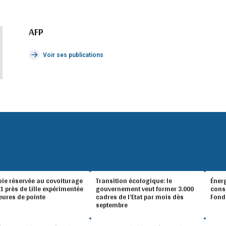
AFP
Voir ses publications
oie réservée au covoiturage
Transition écologique: le
Éner
A1 près de Lille expérimentée
gouvernement veut former 3.000
conso
eures de pointe
cadres de l’Etat par mois dès
Fond
septembre