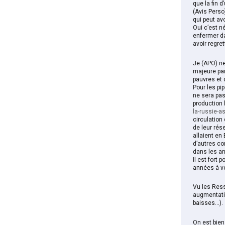
que la fin 
(Avis Perso
qui peut a
Oui c’est né
enfermer da
avoir regre
Je (APO) ne
majeure par
pauvres et 
Pour les pip
ne sera pas
production
la-russie-a
circulation
de leur rés
allaient en
d’autres co
dans les a
Il est fort
années à ve
Vu les Ress
augmentatio
baisses…).
On est bien