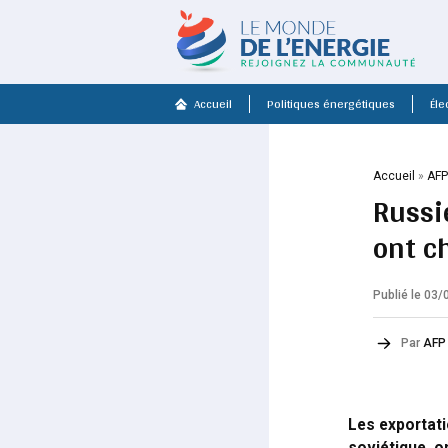
Accueil
Politiques énergétiques
Élec
Accueil
»
AF
Russi
ont c
Publié le 03
Par
AFP
Les exportati