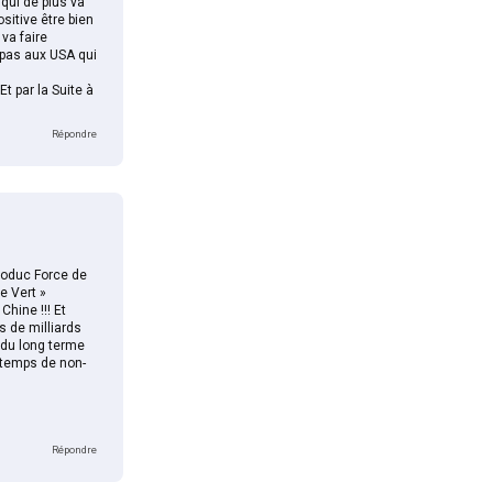
 qui de plus va
sitive être bien
va faire
 pas aux USA qui
t par la Suite à
Répondre
azoduc Force de
e Vert »
Chine !!! Et
s de milliards
 du long terme
 temps de non-
Répondre