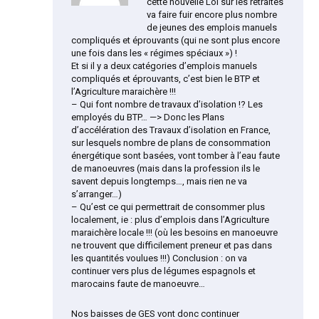
cette nouvelle Loi sur les retraites
va faire fuir encore plus nombre
de jeunes des emplois manuels
compliqués et éprouvants (qui ne sont plus encore
une fois dans les « régimes spéciaux ») !
Et si il y a deux catégories d’emplois manuels
compliqués et éprouvants, c’est bien le BTP et
l’Agriculture maraichère !!!
– Qui font nombre de travaux d’isolation !? Les
employés du BTP… —> Donc les Plans
d’accélération des Travaux d’isolation en France,
sur lesquels nombre de plans de consommation
énergétique sont basées, vont tomber à l’eau faute
de manoeuvres (mais dans la profession ils le
savent depuis longtemps…, mais rien ne va
s’arranger…)
– Qu’est ce qui permettrait de consommer plus
localement, ie : plus d’emplois dans l’Agriculture
maraichère locale !!! (où les besoins en manoeuvre
ne trouvent que difficilement preneur et pas dans
les quantités voulues !!!) Conclusion : on va
continuer vers plus de légumes espagnols et
marocains faute de manoeuvre…
Nos baisses de GES vont donc continuer