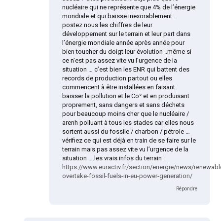
nucléaire qui ne représente que 4% de l’énergie
mondiale et qui baisse inexorablement ..
postez nous les chiffres de leur
développement sur le terrain et leur part dans
l’énergie mondiale année après année pour
bien toucher du doigt leur évolution ..même si
ce n’est pas assez vite vu l’urgence de la
situation … c’est bien les ENR qui battent des
records de production partout ou elles
commencent à être installées en faisant
baisser la pollution et le Co² et en produisant
proprement, sans dangers et sans déchets
pour beaucoup moins cher que le nucléaire /
arenh polluant à tous les stades car elles nous
sortent aussi du fossile / charbon / pétrole …
vérifiez ce qui est déjà en train de se faire sur le
terrain mais pas assez vite vu l’urgence de la
situation ….les vrais infos du terrain :
https://www.euractiv.fr/section/energie/news/renewabl
overtake-fossil-fuels-in-eu-power-generation/
Répondre