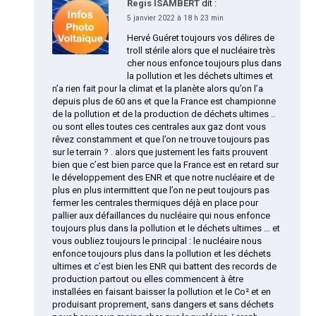
Regis ISAMBERT
dit :
5 janvier 2022 à 18 h 23 min
Hervé Guéret toujours vos délires de
troll stérile alors que el nucléaire très
cher nous enfonce toujours plus dans
la pollution et les déchets ultimes et
n’a rien fait pour la climat et la planète alors qu’on l’a
depuis plus de 60 ans et que la France est championne
de la pollution et de la production de déchets ultimes ..
ou sont elles toutes ces centrales aux gaz dont vous
rêvez constamment et que l’on ne trouve toujours pas
sur le terrain ? . alors que justement les faits prouvent
bien que c’est bien parce que la France est en retard sur
le développement des ENR et que notre nucléaire et de
plus en plus intermittent que l’on ne peut toujours pas
fermer les centrales thermiques déjà en place pour
pallier aux défaillances du nucléaire qui nous enfonce
toujours plus dans la pollution et le déchets ultimes … et
vous oubliez toujours le principal : le nucléaire nous
enfonce toujours plus dans la pollution et les déchets
ultimes et c’est bien les ENR qui battent des records de
production partout ou elles commencent à être
installées en faisant baisser la pollution et le Co² et en
produisant proprement, sans dangers et sans déchets