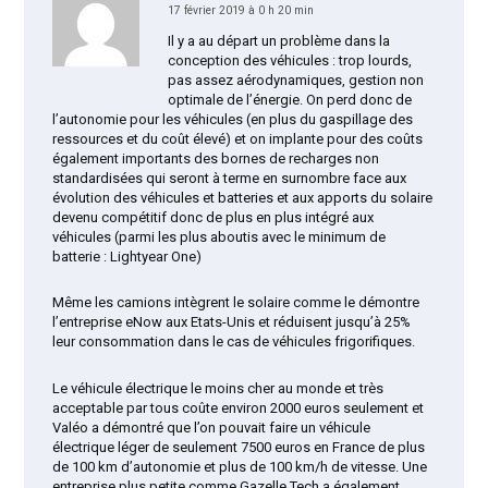
17 février 2019 à 0 h 20 min
Il y a au départ un problème dans la
conception des véhicules : trop lourds,
pas assez aérodynamiques, gestion non
optimale de l’énergie. On perd donc de
l’autonomie pour les véhicules (en plus du gaspillage des
ressources et du coût élevé) et on implante pour des coûts
également importants des bornes de recharges non
standardisées qui seront à terme en surnombre face aux
évolution des véhicules et batteries et aux apports du solaire
devenu compétitif donc de plus en plus intégré aux
véhicules (parmi les plus aboutis avec le minimum de
batterie : Lightyear One)
Même les camions intègrent le solaire comme le démontre
l’entreprise eNow aux Etats-Unis et réduisent jusqu’à 25%
leur consommation dans le cas de véhicules frigorifiques.
Le véhicule électrique le moins cher au monde et très
acceptable par tous coûte environ 2000 euros seulement et
Valéo a démontré que l’on pouvait faire un véhicule
électrique léger de seulement 7500 euros en France de plus
de 100 km d’autonomie et plus de 100 km/h de vitesse. Une
entreprise plus petite comme Gazelle Tech a également