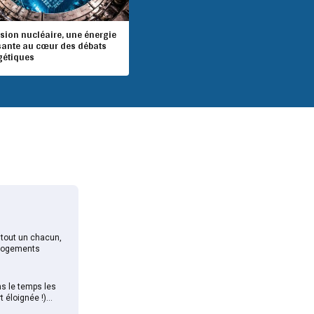
ssion nucléaire, une énergie
sante au cœur des débats
gétiques
e tout un chacun,
e logements
s le temps les
t éloignée !)…