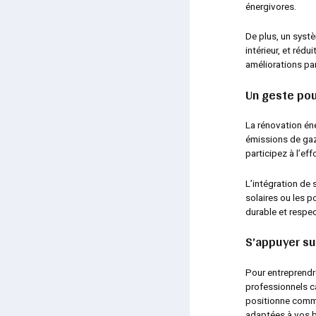
énergivores.
De plus, un systè
intérieur, et rédu
améliorations par
Un geste pou
La rénovation én
émissions de gaz
participez à l’ef
L’intégration de
solaires ou les 
durable et respe
S’appuyer su
Pour entreprend
professionnels c
positionne comm
adaptées à vos b