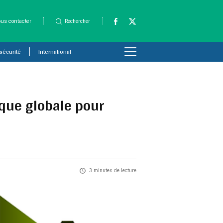
us contacter
Rechercher
 sécurité
International
que globale pour
3 minutes de lecture