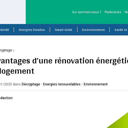
Qui sommes-nous ?
Partenaires
No
tricité
Energies Fossiles
Smart-Grids
Environnement
Santé et
ryptage
»
vantages d’une rénovation énergéti
 logement
/01/2025
dans
Décryptage
-
Energies renouvelables
-
Environnement
édaction