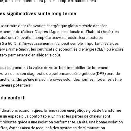
le, tous ces aspects sont pris en compte simultanément.
s significatives sur le long terme
ux attraits de la rénovation énergétique globale réside dans les
 permet de réaliser. D’après l’Agence nationale de l’habitat (Anah) les
ectué une rénovation complète peuvent réduire leurs factures
5 à 60 %. Si l’investissement initial peut sembler important, les aides
MaPrimeRénov’, les certificats d’économies d’énergie (CEE), ou encore
 zéro permettent d’en alléger le coût.
avaux augmentent la valeur de votre bien immobilier. Un logement
ivore » dans son diagnostic de performance énergétique (DPE) perd de
 marché, tandis qu’une maison rénovée selon des normes modernes attire
éreurs potentiels.
 du confort
idérations économiques, la rénovation énergétique globale transforme
 un espace plus confortable. En hiver, les pertes de chaleur sont
 réduites grâce à une isolation performante. En été, une bonne isolation
uffes, évitant ainsi de recourir à des systèmes de climatisation