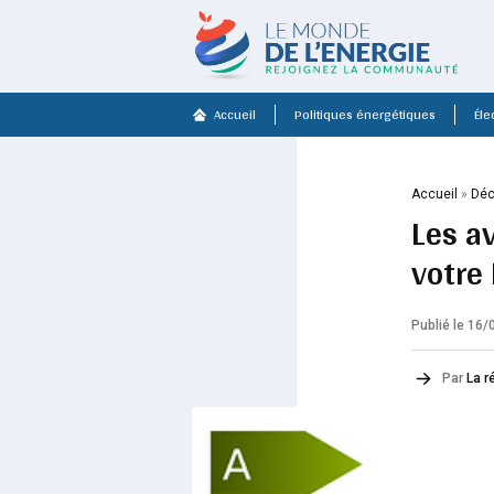
Accueil
Politiques énergétiques
Élec
Accueil
»
Déc
Les a
votre
Publié le 16
Par
La r