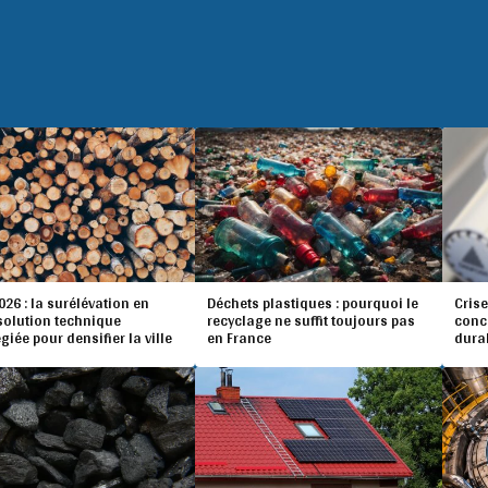
26 : la surélévation en
Déchets plastiques : pourquoi le
Crise
 solution technique
recyclage ne suffit toujours pas
conc
égiée pour densifier la ville
en France
dura