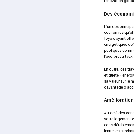
rénovation globa
Des économie
L’un des principa
économies qu’elle
foyers ayant eff
énergétiques de 3
publiques comme 
l’éco-prêt à taux
En outre, ces tr
étiqueté « énerg
sa valeur sur le
davantage d’acqu
Amélioration
Au-delà des cons
votre logement en
considérablement
limite les surcha