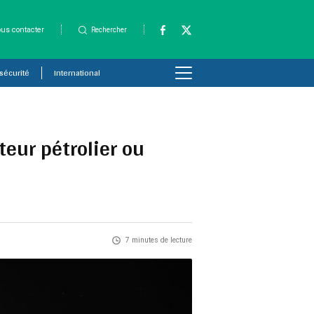
us contacter
Rechercher
 sécurité
International
teur pétrolier ou
7 minutes de lecture