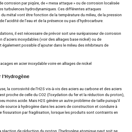
e corrosion par piqûre, de « mesa attaque » ou de corrosion localisée
es turbulences hydrodynamiques. Ces différentes attaques
du métal vont être fonction de la température du milieu, de la pression
 de l’acidité de l’eau et de la présence ou pas d’hydrocarbure.
ations, il est nécessaire de prévoir soit une surépaisseur de corrosion
tion d’aciers inoxydables (voir des alliages base nickel) ou de
t également possible d’ajouter dans le milieu des inhibiteurs de
placages en acier inoxydable voire en alliages de nickel
r l’Hydrogène
se, la corrosivité de l’H
2
S vis-à-vis des aciers au carbone et des aciers
 est proche de celle du CO
2
(l’oxydation du fer et la réduction du proton),
 peu moins acide. Mais H
2
S génère un autre problème de taille puisqu’il
e de source à hydrogène dans les aciers de construction et conduire à
fissuration par fragilisation, lorsque les produits sont contraints en
 la réaction de réduction du proton, l’hydrogène atomique peut soit se