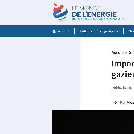
Accueil
Politiques énergétiques
Élec
Accueil
»
Déc
Impor
gazier
Publié le 18
Par
Alex