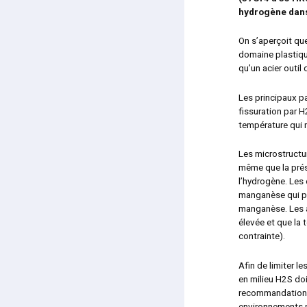
hydrogène dans
On s’aperçoit que
domaine plastique
qu’un acier outil
Les principaux pa
fissuration par H
température qui 
Les microstructu
même que la prés
l’hydrogène. Les 
manganèse qui pe
manganèse. Les a
élevée et que la 
contrainte).
Afin de limiter l
en milieu H
2
S doi
recommandations 
environnements p