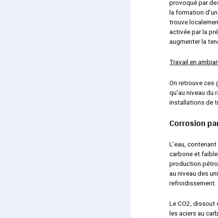
provoqué par des
la formation d’un
trouve localement
activée par la p
augmenter la tene
Travail en ambia
On retrouve ces g
qu’au niveau du 
installations de 
Corrosion pa
L’eau, contenant 
carbone et faibl
production pétro
au niveau des un
refroidissement.
Le CO
2,
dissout d
les aciers au car