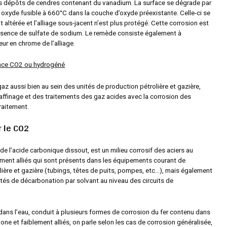
 dépôts de cendres contenant du vanadium. La surface se dégrade par
 oxyde fusible à 660°C dans la couche d’oxyde préexistante. Celle-ci se
 altérée et l’alliage sous-jacent n’est plus protégé. Cette corrosion est
résence de sulfate de sodium. Le remède consiste également à
ur en chrome de l’alliage.
nce CO
2
ou hydrogéné
az aussi bien au sein des unités de production pétrolière et gazière,
raffinage et des traitements des gaz acides avec la corrosion des
traitement.
r le CO2
de l’acide carbonique dissout, est un milieu corrosif des aciers au
ement alliés qui sont présents dans les équipements courant de
lière et gazière (tubings, têtes de puits, pompes, etc…), mais également
ités de décarbonation par solvant au niveau des circuits de
ans l’eau, conduit à plusieurs formes de corrosion du fer contenu dans
bone et faiblement alliés, on parle selon les cas de corrosion généralisée,