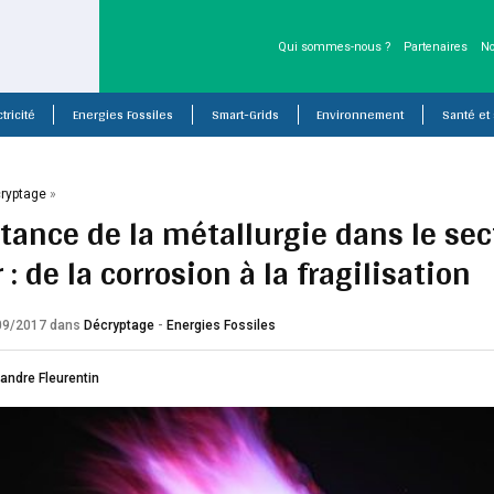
Qui sommes-nous ?
Partenaires
No
tricité
Energies Fossiles
Smart-Grids
Environnement
Santé et
ryptage
»
tance de la métallurgie dans le sec
 : de la corrosion à la fragilisation
/09/2017
dans
Décryptage
-
Energies Fossiles
andre Fleurentin