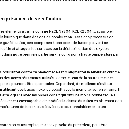
 en présence de sels fondus
 des éléments alcalins comme NaCl, NaSO
4
, KCl, K
2
SO
4
, … aussi bien
els lourds que dans des gaz de combustion. Dans des processus de
 gazéification, ces composés à bas point de fusion peuvent se
t liquide et attaquer les surfaces par la déstabilisation des oxydes
it dans notre première partie sur « la corrosion à haute température par
s pour lutter contre ce phénomène est d’augmenter la teneur en chrome
n des aciers réfractaires utilisés. Compte tenu de la haute teneur en
ages ne pourront être que moulés. Cependant, de meilleurs résultats
 utilisant des bases nickel ou cobalt avec la même teneur en chrome. Il
 être vigilant avec les bases cobalt qui ont une moins bonne tenue à
st également envisageable de modifier la chimie du milieu en obtenant des
empératures de fusion plus élevés que ceux préalablement cités
 corrosion catastrophique, assez proche du précédent, peut être