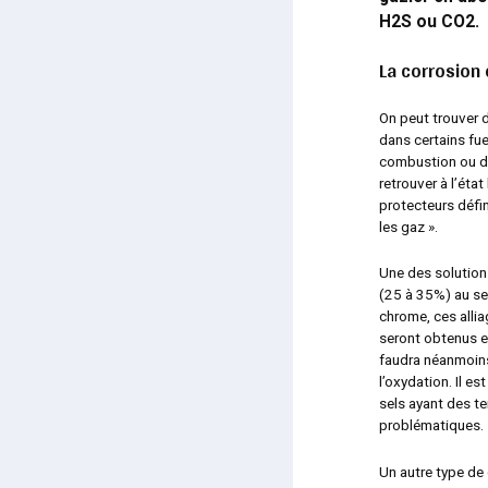
H
2
S ou CO
2
.
La corrosion
On peut trouver
dans certains fu
combustion ou de
retrouver à l’éta
protecteurs défin
les gaz ».
Une des solution
(25 à 35%) au sei
chrome, ces alli
seront obtenus en
faudra néanmoins
l’oxydation. Il e
sels ayant des t
problématiques.
Un autre type de