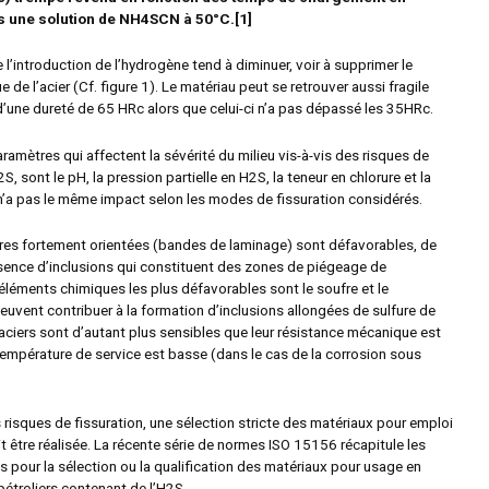
 une solution de NH
4
SCN à 50°C.[1]
 l’introduction de l’hydrogène tend à diminuer, voir à supprimer le
 de l’acier (Cf. figure 1). Le matériau peut se retrouver aussi fragile
 d’une dureté de 65 HRc alors que celui-ci n’a pas dépassé les 35HRc.
ramètres qui affectent la sévérité du milieu vis-à-vis des risques de
2S, sont le pH, la pression partielle en H
2
S, la teneur en chlorure et la
n’a pas le même impact selon les modes de fissuration considérés.
res fortement orientées (bandes de laminage) sont défavorables, de
ence d’inclusions qui constituent des zones de piégeage de
éléments chimiques les plus défavorables sont le soufre et le
uvent contribuer à la formation d’inclusions allongées de sulfure de
ciers sont d’autant plus sensibles que leur résistance mécanique est
température de service est basse (dans le cas de la corrosion sous
es risques de fissuration, une sélection stricte des matériaux pour emploi
t être réalisée. La récente série de normes ISO 15156 récapitule les
pour la sélection ou la qualification des matériaux pour usage en
étroliers contenant de l’H
2
S.