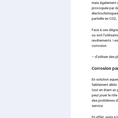
mais également d
provoquée par d
électrochimiques 
partielle en CO2,
Face à ces dégrad
ou soit l’utilisa
revêtements. I es
corrosion.
– d’utiliser des 
Corrosion pa
En solution aqueu
faiblement alliés
tout en étant un
peut jouer le rôl
des problèmes de 
service.
En effet, suite à