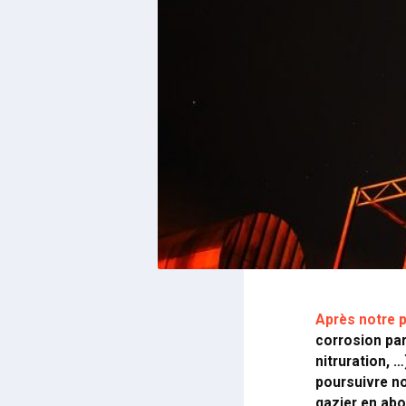
Après notre p
corrosion par
nitruration, 
poursuivre no
gazier en ab