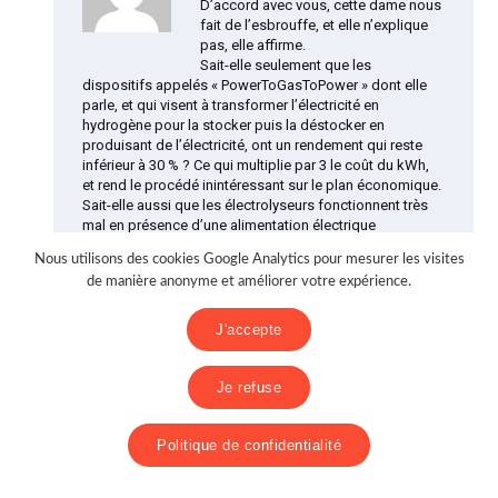
D’accord avec vous, cette dame nous
fait de l’esbrouffe, et elle n’explique
pas, elle affirme.
Sait-elle seulement que les
dispositifs appelés « PowerToGasToPower » dont elle
parle, et qui visent à transformer l’électricité en
hydrogène pour la stocker puis la déstocker en
produisant de l’électricité, ont un rendement qui reste
inférieur à 30 % ? Ce qui multiplie par 3 le coût du kWh,
et rend le procédé inintéressant sur le plan économique.
Sait-elle aussi que les électrolyseurs fonctionnent très
mal en présence d’une alimentation électrique
intermittente ?
Nous utilisons des cookies Google Analytics pour mesurer les visites
Bref, comme la réponse est probablement négative, ce
de manière anonyme et améliorer votre expérience.
n’est pas un article informatif mais de la publicité voire
du prosélytisme.
J'accepte
Répondre
Je refuse
Regis ISAMBERT
dit :
Politique de confidentialité
4 août 2022 à 7 h 50 min
Jean Pierre Moulard oui suite à la