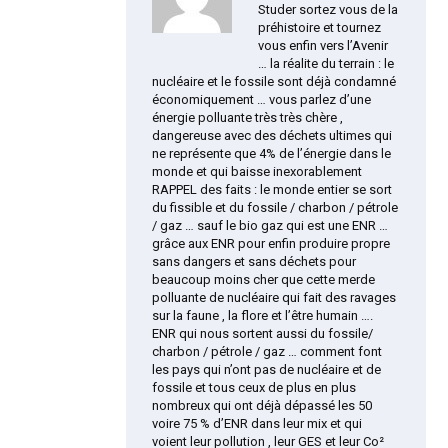
Studer sortez vous de la
préhistoire et tournez
vous enfin vers l’Avenir
… la réalite du terrain : le
nucléaire et le fossile sont déjà condamné
économiquement … vous parlez d’une
énergie polluante très très chère ,
dangereuse avec des déchets ultimes qui
ne représente que 4% de l’énergie dans le
monde et qui baisse inexorablement
RAPPEL des faits : le monde entier se sort
du fissible et du fossile / charbon / pétrole
/ gaz … sauf le bio gaz qui est une ENR …
grâce aux ENR pour enfin produire propre
sans dangers et sans déchets pour
beaucoup moins cher que cette merde
polluante de nucléaire qui fait des ravages
sur la faune , la flore et l’être humain ….
ENR qui nous sortent aussi du fossile/
charbon / pétrole / gaz … comment font
les pays qui n’ont pas de nucléaire et de
fossile et tous ceux de plus en plus
nombreux qui ont déjà dépassé les 50
voire 75 % d’ENR dans leur mix et qui
voient leur pollution , leur GES et leur Co²