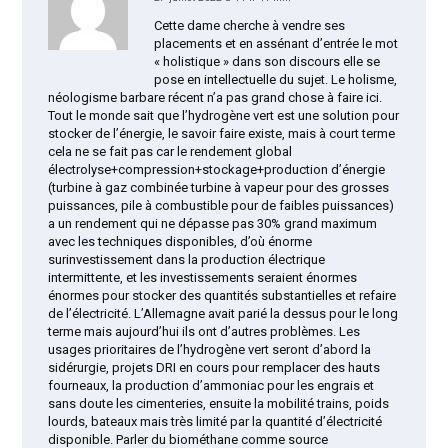
Cette dame cherche à vendre ses
placements et en assénant d’entrée le mot
« holistique » dans son discours elle se
pose en intellectuelle du sujet. Le holisme,
néologisme barbare récent n’a pas grand chose à faire ici.
Tout le monde sait que l’hydrogène vert est une solution pour
stocker de l’énergie, le savoir faire existe, mais à court terme
cela ne se fait pas car le rendement global
électrolyse+compression+stockage+production d’énergie
(turbine à gaz combinée turbine à vapeur pour des grosses
puissances, pile à combustible pour de faibles puissances)
a un rendement qui ne dépasse pas 30% grand maximum
avec les techniques disponibles, d’où énorme
surinvestissement dans la production électrique
intermittente, et les investissements seraient énormes
énormes pour stocker des quantités substantielles et refaire
de l’électricité. L’Allemagne avait parié la dessus pour le long
terme mais aujourd’hui ils ont d’autres problèmes. Les
usages prioritaires de l’hydrogène vert seront d’abord la
sidérurgie, projets DRI en cours pour remplacer des hauts
fourneaux, la production d’ammoniac pour les engrais et
sans doute les cimenteries, ensuite la mobilité trains, poids
lourds, bateaux mais très limité par la quantité d’électricité
disponible. Parler du biométhane comme source