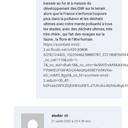
baisser au fur et à mesure du
développement des ENR sur le terrain …
alors que la France s’enfonce toujours
plus dans la pollution et les déchets
ultimes avec notre merde polluante à tous
les stades, avec des déchets ultimes, très
très chère , qui fait des ravages sur la
faune , la flore et l’être humain.
https://scontent-mrs2-
2.xx.fbcdn.net/v/t39.30808-
6/292124423_10229446258885787_5721808760934
_nc_cat=110&ccb=1-
7&_nc_sid=dbeb18&_nc_ohc=9e5MYDviM9AAX9
FYhMrEUF06FADQX4eiQKpKMEYVifAVXw-
kD_nVMTL8gy3&_nc_ht=scontent-mrs2-
2.xx&oh=00_AT-
b2PcaeZ6PXZDjEXW3cKBTLzTUHJko4Qfnlu4hybX
studer
dit :
27 juillet 2022 à 23 h 09 min