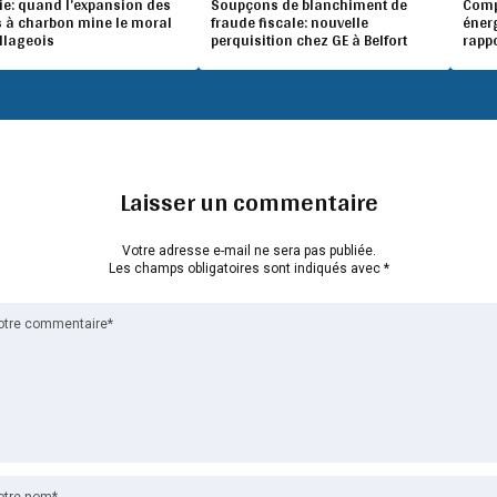
ie: quand l’expansion des
Soupçons de blanchiment de
Compé
 à charbon mine le moral
fraude fiscale: nouvelle
éner
illageois
perquisition chez GE à Belfort
rapp
Laisser un commentaire
Votre adresse e-mail ne sera pas publiée.
Les champs obligatoires sont indiqués avec
*