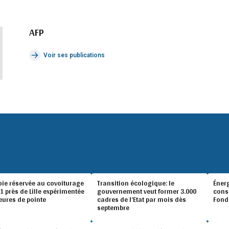
AFP
Voir ses publications
oie réservée au covoiturage
Transition écologique: le
Éner
A1 près de Lille expérimentée
gouvernement veut former 3.000
conso
eures de pointe
cadres de l’Etat par mois dès
Fond
septembre