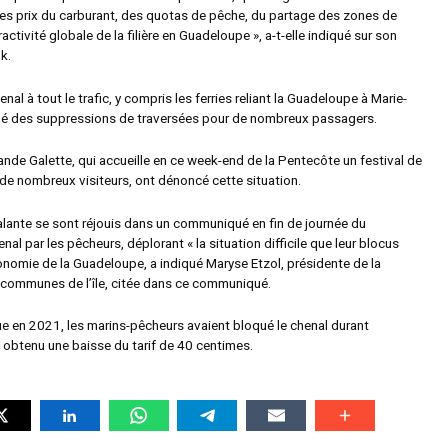
es prix du carburant, des quotas de pêche, du partage des zones de
activité globale de la filière en Guadeloupe », a-t-elle indiqué sur son
k.
nal à tout le trafic, y compris les ferries reliant la Guadeloupe à Marie-
îné des suppressions de traversées pour de nombreux passagers.
ande Galette, qui accueille en ce week-end de la Pentecôte un festival de
 de nombreux visiteurs, ont dénoncé cette situation.
lante se sont réjouis dans un communiqué en fin de journée du
al par les pêcheurs, déplorant « la situation difficile que leur blocus
conomie de la Guadeloupe, a indiqué Maryse Etzol, présidente de la
ommunes de l’île, citée dans ce communiqué.
 en 2021, les marins-pêcheurs avaient bloqué le chenal durant
t obtenu une baisse du tarif de 40 centimes.