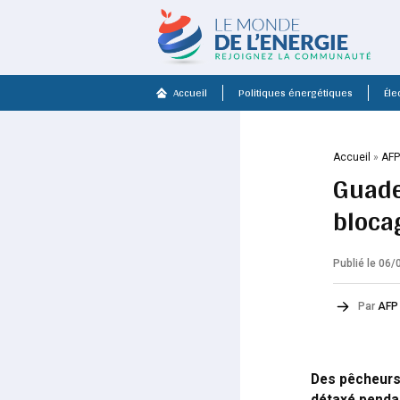
Accueil
Politiques énergétiques
Élec
Accueil
»
AF
Guade
bloca
Publié le 06
Par
AFP
Des pêcheurs 