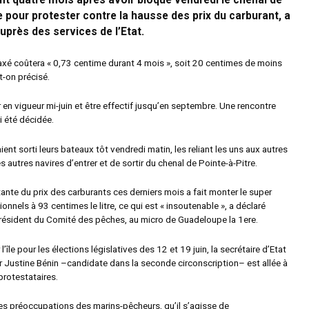
t quatre mois après avoir bloqué vendredi le chenal de
e pour protester contre la hausse des prix du carburant, a
auprès des services de l’Etat.
axé coûtera « 0,73 centime durant 4 mois », soit 20 centimes de moins
-t-on précisé.
r en vigueur mi-juin et être effectif jusqu’en septembre. Une rencontre
i été décidée.
ent sorti leurs bateaux tôt vendredi matin, les reliant les uns aux autres
 autres navires d’entrer et de sortir du chenal de Pointe-à-Pitre.
ante du prix des carburants ces derniers mois a fait monter le super
onnels à 93 centimes le litre, ce qui est « insoutenable », a déclaré
président du Comité des pêches, au micro de Guadeloupe la 1ere.
île pour les élections législatives des 12 et 19 juin, la secrétaire d’Etat
r Justine Bénin –candidate dans la seconde circonscription– est allée à
protestataires.
des préoccupations des marins-pêcheurs, qu’il s’agisse de