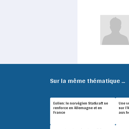
Sur la même thématique ...
Eolien: le norvégien Statkraft se
Une v
renforce en Allemagne et en
sur l’
France
aux h