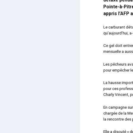
détaxé pendan
Pointe-à-Pitr
appris l’AFP 
Le carburant dét
qu’aujourd’hui, a
Ce gel doit entre
mensuelle a auss
Les pêcheurs avai
pour empêcher les
La hausse import
pour ces professi
Charly Vincent, 
En campagne sur l’
chargée de la Me
la rencontre des 
Elle a discuté « 