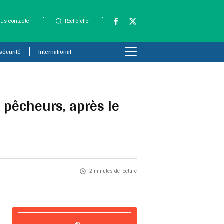
us contacter
Rechercher
 sécurité
International
 pêcheurs, après le
2 minutes de lecture