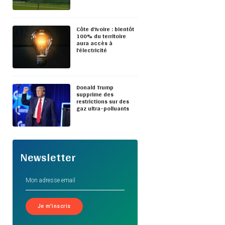
Côte d’Ivoire : bientôt
100% du territoire
aura accès à
l’électricité
Donald Trump
supprime des
restrictions sur des
gaz ultra-polluants
Newsletter