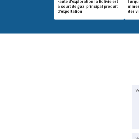
Faute d’exploration la Bolivie est
Turqu
à court de gaz, principal produit
mines
d’exportation
des v