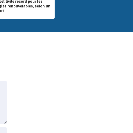
titivité record pour les
gies renouvelables, selon un
ort