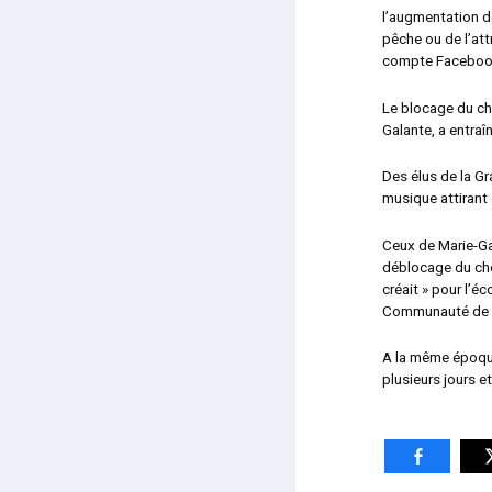
l’augmentation d
pêche ou de l’attr
compte Faceboo
Le blocage du che
Galante, a entra
Des élus de la Gr
musique attirant
Ceux de Marie-Ga
déblocage du chen
créait » pour l’é
Communauté de c
A la même époque
plusieurs jours e