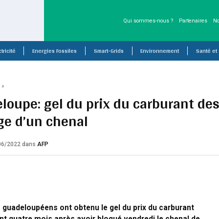
Qui sommes-nous ?
Partenaires
No
tricité
Energies Fossiles
Smart-Grids
Environnement
Santé et
P
»
loupe: gel du prix du carburant des
ge d’un chenal
/06/2022
dans
AFP
guadeloupéens ont obtenu le gel du prix du carburant