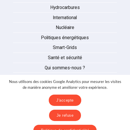
Hydrocarbures
International
Nucléaire
Politiques énergétiques
Smart-Grids
Santé et sécurité
Qui sommes-nous ?
Auteurs
Nous utilisons des cookies Google Analytics pour mesurer les visites
Partenaires
de manière anonyme et améliorer votre expérience.
Nous contacter
J'accepte
Mentions légales
Je refuse
Politique de confidentialité