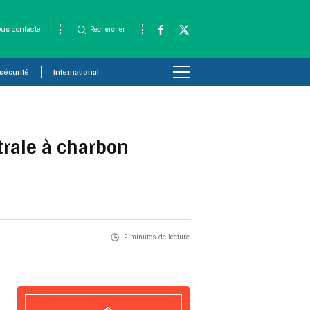
us contacter
Rechercher
 sécurité
International
trale à charbon
2 minutes de lecture