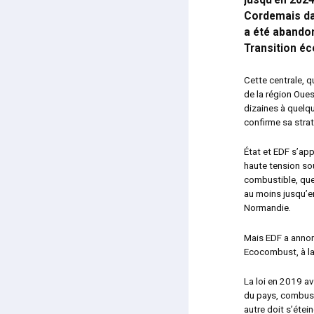
jusqu’en 2024
Cordemais dan
a été abandon
Transition éc
Cette centrale, q
de la région Oue
dizaines à quelqu
confirme sa strat
État et EDF s’app
haute tension sou
combustible, que
au moins jusqu’en
Normandie.
Mais EDF a annon
Ecocombust, à la 
La loi en 2019 av
du pays, combusti
autre doit s’étein