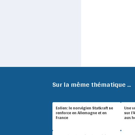
Sur la même thématique ...
Eolien: le norvégien Statkraft se
Une v
renforce en Allemagne et en
sur l’
France
aux h