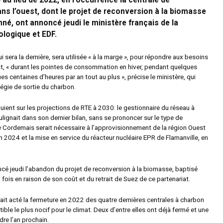
 au lieu de 2022, en l’occurrence la centrale de
s l’ouest, dont le projet de reconversion à la biomasse
né, ont annoncé jeudi le ministère français de la
ologique et EDF.
ui sera la dernière, sera utilisée « à la marge », pour répondre aux besoins
st, « durant les pointes de consommation en hiver, pendant quelques
es centaines d’heures par an tout au plus », précise le ministère, qui
égie de sortie du charbon.
uient sur les projections de RTE à 2030: le gestionnaire du réseau à
lignait dans son dernier bilan, sans se prononcer sur le type de
 Cordemais serait nécessaire à l’approvisionnement de la région Ouest
 2024 et la mise en service du réacteur nucléaire EPR de Flamanville, en
cé jeudi l’abandon du projet de reconversion à la biomasse, baptisé
fois en raison de son coût et du retrait de Suez de ce partenariat.
ait acté la fermeture en 2022 des quatre dernières centrales à charbon
ble le plus nocif pour le climat. Deux d’entre elles ont déjà fermé et une
dre l’an prochain.