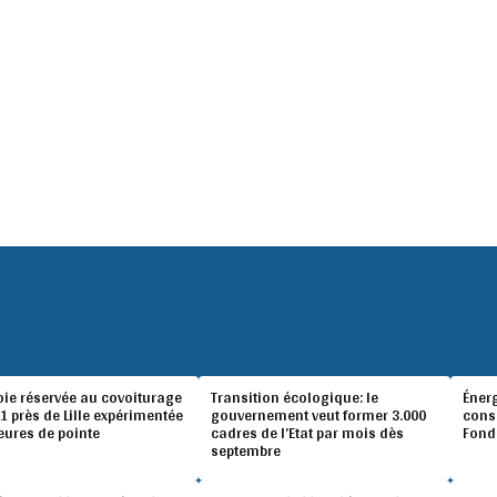
oie réservée au covoiturage
Transition écologique: le
Éner
A1 près de Lille expérimentée
gouvernement veut former 3.000
conso
eures de pointe
cadres de l’Etat par mois dès
Fond
septembre