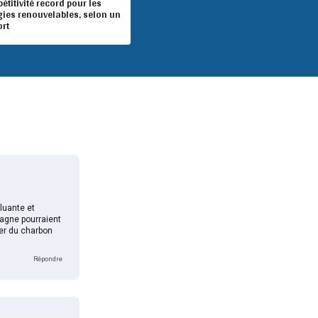
titivité record pour les
gies renouvelables, selon un
ort
luante et
tagne pourraient
ler du charbon
Répondre