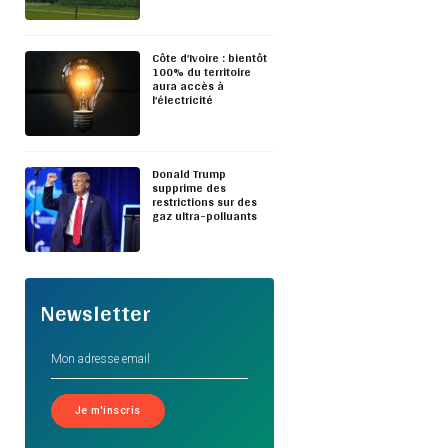
Côte d’Ivoire : bientôt
100% du territoire
aura accès à
l’électricité
Donald Trump
supprime des
restrictions sur des
gaz ultra-polluants
Newsletter