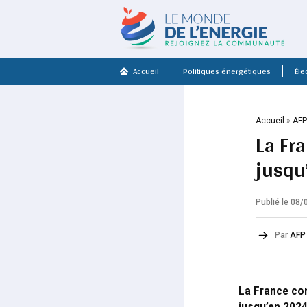
Accueil
Politiques énergétiques
Élec
Accueil
»
AF
La Fr
jusqu
Publié le 08
Par
AFP
La France con