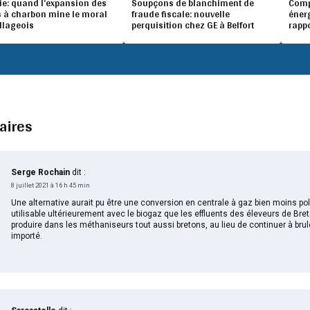
ie: quand l’expansion des
Soupçons de blanchiment de
Compé
 à charbon mine le moral
fraude fiscale: nouvelle
éner
illageois
perquisition chez GE à Belfort
rapp
aires
Serge Rochain
dit :
8 juillet 2021 à 16 h 45 min
Une alternative aurait pu être une conversion en centrale à gaz bien moins pol
utilisable ultérieurement avec le biogaz que les effluents des éleveurs de Bre
produire dans les méthaniseurs tout aussi bretons, au lieu de continuer à bru
importé.