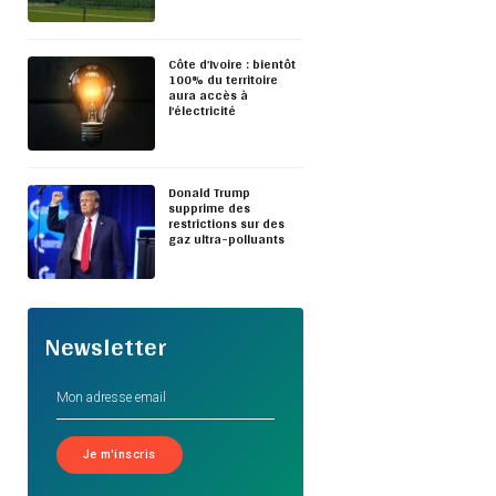
Côte d’Ivoire : bientôt
100% du territoire
aura accès à
l’électricité
Donald Trump
supprime des
restrictions sur des
gaz ultra-polluants
Newsletter