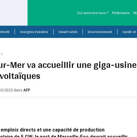
Qui sommes-nous ?
Partenaires
No
tricité
Energies Fossiles
Smart-Grids
Environnement
Santé et
P
»
ur-Mer va accueillir une giga-usine
voltaïques
/03/2023
dans
AFP
 emplois directs et une capacité de production