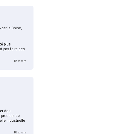
 par la Chine,
té plus
st pas faire des
Répondre
ser des
» process de
lle industrielle
Répondre