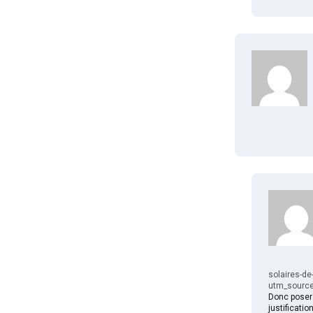
solaires-d
utm_sourc
Donc poser 
justificatio