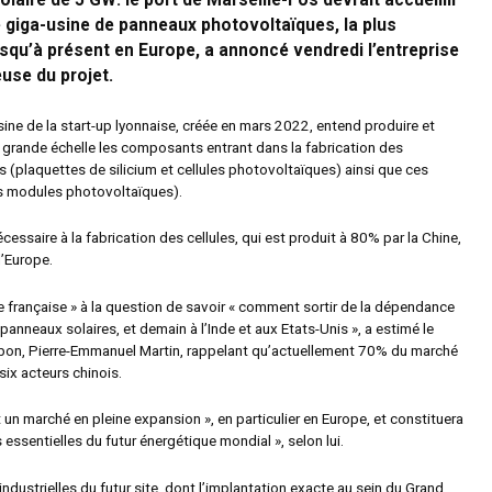
solaire de 5 GW: le port de Marseille-Fos devrait accueillir
e giga-usine de panneaux photovoltaïques, la plus
squ’à présent en Europe, a annoncé vendredi l’entreprise
use du projet.
ine de la start-up lyonnaise, créée en mars 2022, entend produire et
 grande échelle les composants entrant dans la fabrication des
 (plaquettes de silicium et cellules photovoltaïques) ainsi que ces
es modules photovoltaïques).
écessaire à la fabrication des cellules, qui est produit à 80% par la Chine,
d’Europe.
e française » à la question de savoir « comment sortir de la dépendance
s panneaux solaires, et demain à l’Inde et aux Etats-Unis », a estimé le
bon, Pierre-Emmanuel Martin, rappelant qu’actuellement 70% du marché
six acteurs chinois.
est un marché en pleine expansion », en particulier en Europe, et constituera
 essentielles du futur énergétique mondial », selon lui.
 industrielles du futur site, dont l’implantation exacte au sein du Grand