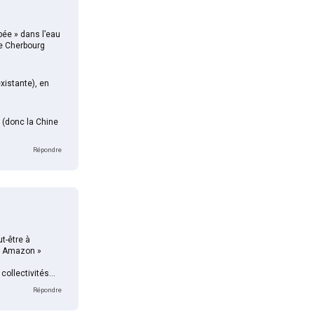
pée » dans l’eau
e Cherbourg
existante), en
 (donc la Chine
Répondre
t-être à
 « Amazon »
 collectivités…
Répondre