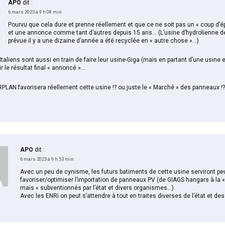
APO
dit :
6 mars 2023 à 9 h 08 min
Pourvu que cela dure et prenne réellement et que ce ne soit pas un « coup d’é
et une annonce comme tant d’autres depuis 15 ans… (L’usine d’hydrolienne d
prévue il y a une dizaine d’année a été recyclée en « autre chose »…)
Italiens sont aussi en train de faire leur usine-Giga (mais en partant d’une usine 
r le résultat final « annoncé »…
PLAN favorisera réellement cette usine !? ou juste le « Marché » des panneaux !?
APO
dit :
6 mars 2023 à 9 h 53 min
Avec un peu de cynisme, les futurs batiments de cette usine serviront peu
favoriser/optimiser l’importation de panneaux PV (de GIAGS hangars à la
mais « subventionnés par l’état et divers organismes…).
Avec les ENRi on peut s’attendre à tout en traites diverses de l’état et des