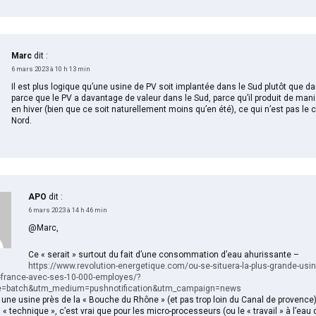
Marc
dit :
6 mars 2023 à 10 h 13 min
Il est plus logique qu’une usine de PV soit implantée dans le Sud plutôt que da
parce que le PV a davantage de valeur dans le Sud, parce qu’il produit de maniè
en hiver (bien que ce soit naturellement moins qu’en été), ce qui n’est pas le 
Nord.
APO
dit :
6 mars 2023 à 14 h 46 min
@Marc,
Ce « serait » surtout du fait d’une consommation d’eau ahurissante –
https://www.revolution-energetique.com/ou-se-situera-la-plus-grande-usi
e-france-avec-ses-10-000-employes/?
e=batch&utm_medium=pushnotification&utm_campaign=news
une usine près de la « Bouche du Rhône » (et pas trop loin du Canal de provence
n « technique », c’est vrai que pour les micro-processeurs (ou le « travail » à l’eau 