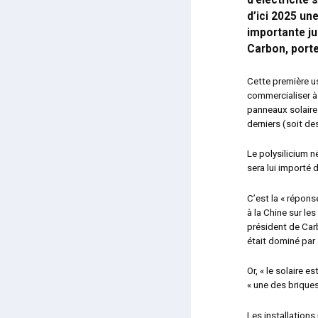
d’électricité 
d’ici 2025 un
importante ju
Carbon, porte
Cette première us
commercialiser à
panneaux solaires
derniers (soit d
Le polysilicium n
sera lui importé 
C’est la « répons
à la Chine sur le
président de Car
était dominé par 
Or, « le solaire 
« une des briques
Les installations