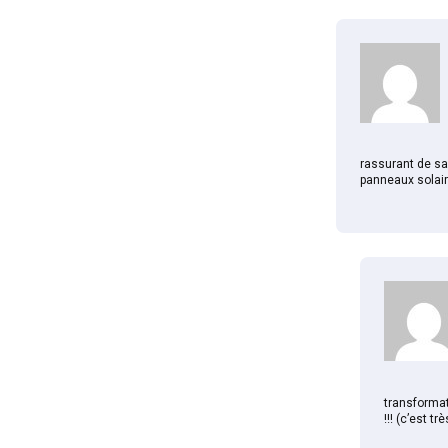
rassurant de sav
panneaux solair
transformat
!!! (c’est t