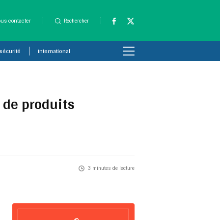
us contacter
Rechercher
 sécurité
International
 de produits
3 minutes de lecture