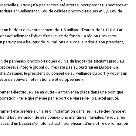
 Marseille (GPMM) n’a pas encore été arrêtée, occuperont 60 hectares et
roduire annuellement 5 GW de cellules photovoltaïques et 3,5 GW de
t un budget d’investissement de 1,5 milliard d’euros, dont 120 à 140
font actuellement l’objet d’une levée de fonds. La région Provence-
 participera à hauteur de 70 millions d’euros, a indiqué son président,
on de panneaux photovoltaïques qui va du lingot (de silicium) jusqu’au
processus intégré global qui n’existe pas aujourd’hui en Europe », a
he Castaner, le président du conseil de surveillance du port, y voyant un
quête de souveraineté nationale et européenne ».
rement électrique vise en outre « à trouver sa place dans une politique
onation » telle que menée par le port de Marseille-Fos, a-t-il ajouté.
amment été préféré à un site d’implantation dans les Hauts-de-France et
Grand Est, en raison de ses connexions maritimes, fluviales, ferroviaires
 aussi d’un bassin d’emploi attractif bénéficiant d’une offre de formation