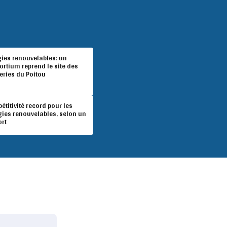
gies renouvelables: un
rtium reprend le site des
eries du Poitou
titivité record pour les
gies renouvelables, selon un
ort