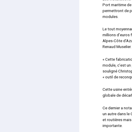
Port maritime de
permettront de p
modules.
Le tout moyennan
millions d’euros 
Alpes-Côte d’Azur
Renaud Muselier.
« Cette fabricati
module, c’est un 
souligné Christop
« outil de recon
Cette usine entiè
globale de décarb
Ce dernier a not
un autre dans le 
et routières mais
importante.