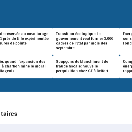
oie réservée au covoiturage
Transition écologique: le
Éner
A1 près de Lille expérimentée
gouvernement veut former 3.000
conso
eures de pointe
cadres de l’Etat par mois dès
Fond
septembre
ie: quand l’expansion des
Soupçons de blanchiment de
Compé
 à charbon mine le moral
fraude fiscale: nouvelle
éner
illageois
perquisition chez GE à Belfort
rapp
taires