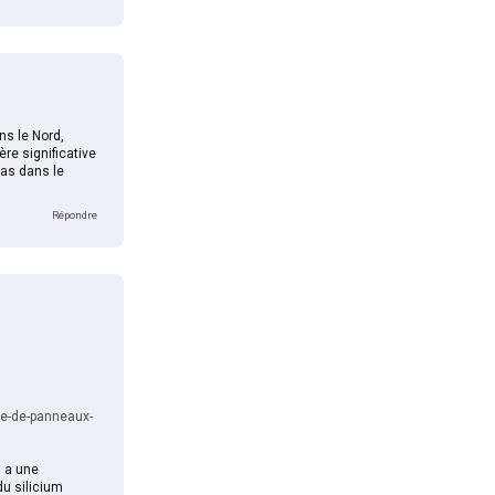
ns le Nord,
re significative
cas dans le
Répondre
ne-de-panneaux-
) a une
du silicium