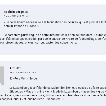
Rochain Serge
dit :
6 mars 2023 à 9 h 55 min
« Le polysilicium nécessaire à la fabrication des cellules, qui est produit à 80%
sera lui importé d’Europe. »
Le caractère plutôt vague de cette information n’a rien de rassurant. Il aurait é
oir d’où en Europe et produit par quelle entreprise ? Faire de l’assemblage, ce n’e
e photovoltaïques, et c’est surtout capter des subventions.
APO
dit :
6 mars 2023 à 10 h 10 min
@ »Père Vert » Serge,
Le Luxembourg (voir l’Irlande ou Malte) doit bien être capable de faire pas
étiquettes « Made in china » en « Made in Luxembourg » avec des « gros 
ion locaux, ne vous inquiétez pas, ils font cela pour bien des destinations à l’éche
rès bonpour leur PIB et leur Industrie … financière…)