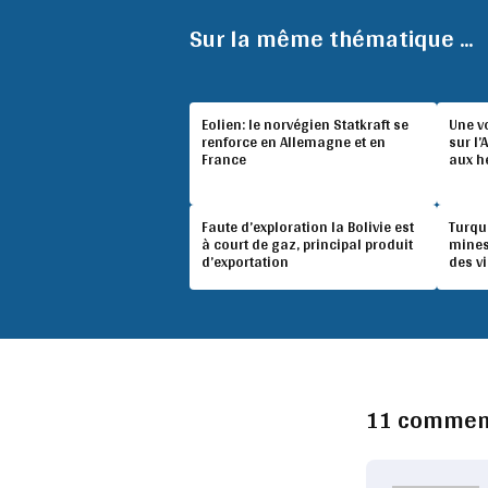
Sur la même thématique ...
Eolien: le norvégien Statkraft se
Une v
renforce en Allemagne et en
sur l’
France
aux h
Faute d’exploration la Bolivie est
Turqu
à court de gaz, principal produit
mines
d’exportation
des v
11 commen