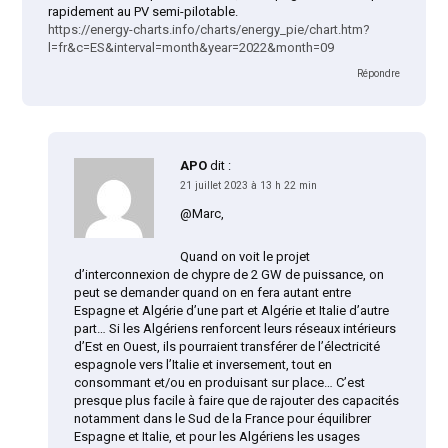
rapidement au PV semi-pilotable.
https://energy-charts.info/charts/energy_pie/chart.htm?
l=fr&c=ES&interval=month&year=2022&month=09
Répondre
APO
dit :
21 juillet 2023 à 13 h 22 min
@Marc,
Quand on voit le projet
d’interconnexion de chypre de 2 GW de puissance, on
peut se demander quand on en fera autant entre
Espagne et Algérie d’une part et Algérie et Italie d’autre
part… Si les Algériens renforcent leurs réseaux intérieurs
d’Est en Ouest, ils pourraient transférer de l’électricité
espagnole vers l’Italie et inversement, tout en
consommant et/ou en produisant sur place… C’est
presque plus facile à faire que de rajouter des capacités
notamment dans le Sud de la France pour équilibrer
Espagne et Italie, et pour les Algériens les usages