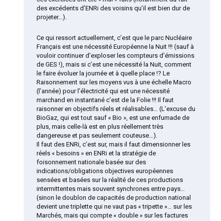
des excédents d’ENRi des voisins qu’il est bien dur de
projeter…).
Ce qui ressort actuellement, c’est que le parc Nucléaire
Français est une nécessité Européenne la Nuit !!! (sauf à
vouloir continuer d’exploser les compteurs d’émissions
de GES !), mais si c’est une nécessité la Nuit, comment
le faire évoluer la journée et à quelle place !? Le
Raisonnement sur les moyens vus à une échelle Macro
(l’année) pour l’électricité qui est une nécessité
marchand en instantané c’est de la Folie !!! Il faut
raisonner en objectifs réels et réalisables… (L’excuse du
BioGaz, qui est tout sauf « Bio », est une enfumade de
plus, mais celle-là est en plus réellement très
dangereuse et pas seulement couteuse…).
Il faut des ENRi, c’est sur, mais il faut dimensionner les
réels « besoins » en ENRi et la stratégie de
foisonnement nationale basée sur des
indications/obligations objectives européennes
sensées et basées sur la réalité de ces productions
intermittentes mais souvent synchrones entre pays…
(sinon le doublon de capacités de production national
devient une triplette qui ne vaut pas « tripette »… sur les
Marchés, mais qui compte « double » sur les factures