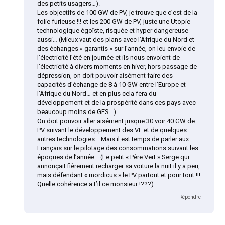
des petits usagers…).
Les objectifs de 100 GW de PV, je trouve que c’est de la
folie furieuse !!! et les 200 GW de PV, juste une Utopie
technologique égoïste, risquée et hyper dangereuse
aussi… (Mieux vaut des plans avec l’Afrique du Nord et
des échanges « garantis » sur l’année, on leu envoie de
l’électricité l’été en journée et ils nous envoient de
l’électricité à divers moments en hiver, hors passage de
dépression, on doit pouvoir aisément faire des
capacités d’échange de 8 à 10 GW entre l’Europe et
l’Afrique du Nord… et en plus cela fera du
développement et de la prospérité dans ces pays avec
beaucoup moins de GES…).
On doit pouvoir aller aisément jusque 30 voir 40 GW de
PV suivant le développement des VE et de quelques
autres technologies… Mais il est temps de parler aux
Français sur le pilotage des consommations suivant les
époques de l’année… (Le petit « Père Vert » Serge qui
annonçait fièrement recharger sa voiture la nuit il y a peu,
mais défendant « mordicus » le PV partout et pour tout !!!
Quelle cohérence a t’il ce monsieur !???)
Répondre