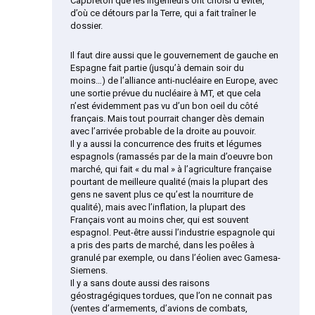
Capbreton que les ingénieurs ont choisi d’éviter,
d’où ce détours par la Terre, qui a fait traîner le
dossier.
Il faut dire aussi que le gouvernement de gauche en
Espagne fait partie (jusqu’à demain soir du
moins…) de l’alliance anti-nucléaire en Europe, avec
une sortie prévue du nucléaire à MT, et que cela
n’est évidemment pas vu d’un bon oeil du côté
français. Mais tout pourrait changer dès demain
avec l’arrivée probable de la droite au pouvoir.
Il y a aussi la concurrence des fruits et légumes
espagnols (ramassés par de la main d’oeuvre bon
marché, qui fait « du mal » à l’agriculture française
pourtant de meilleure qualité (mais la plupart des
gens ne savent plus ce qu’est la nourriture de
qualité), mais avec l’inflation, la plupart des
Français vont au moins cher, qui est souvent
espagnol. Peut-être aussi l’industrie espagnole qui
a pris des parts de marché, dans les poêles à
granulé par exemple, ou dans l’éolien avec Gamesa-
Siemens.
Il y a sans doute aussi des raisons
géostragégiques tordues, que l’on ne connait pas
(ventes d’armements, d’avions de combats,