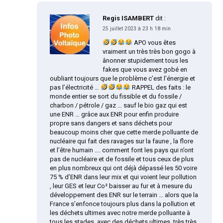
Regis ISAMBERT
dit :
25 juillet 2023 à 23 h 18 min
APO vous êtes
vraiment un très très bon gogo à
ânonner stupidement tous les
fakes que vous avez gobé en
oubliant toujours que le problème c’est l’énergie et
pas l’électricité …
RAPPEL des faits : le
monde entier se sort du fissible et du fossile /
charbon / pétrole / gaz … sauf le bio gaz qui est
une ENR … grâce aux ENR pour enfin produire
propre sans dangers et sans déchets pour
beaucoup moins cher que cette merde polluante de
nucléaire qui fait des ravages sur la faune , la flore
et l’être humain …. comment font les pays qui n’ont
pas de nucléaire et de fossile et tous ceux de plus
en plus nombreux qui ont déjà dépassé les 50 voire
75 % d’ENR dans leur mix et qui voient leur pollution
, leur GES et leur Co² baisser au fur et à mesure du
développement des ENR sur le terrain … alors que la
France s’enfonce toujours plus dans la pollution et
les déchets ultimes avec notre merde polluante à
tous les stades, avec des déchets ultimes, très très