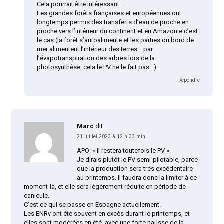
Cela pourrait être intéressant…
Les grandes forêts françaises et européennes ont
longtemps permis des transferts d’eau de proche en
proche vers l’intérieur du continent et en Amazonie c’est
le cas (la forêt s’autoalimente et les parties du bord de
mer alimentent l’intérieur des terres… par
l’évapotranspiration des arbres lors de la
photosynthèse, cela le PV ne le fait pas…).
Répondre
Marc
dit :
21 juillet 2023 à 12 h 33 min
APO: « il restera toutefois le PV ».
Je dirais plutôt le PV semi-pilotable, parce
que la production sera très excédentaire
au printemps. Il faudra donc la limiter à ce
moment-là, et elle sera légèrement réduite en période de
canicule.
C’est ce qui se passe en Espagne actuellement.
Les ENRv ont été souvent en excès durant le printemps, et
elles sont modérées en été, avec une forte hausse de la