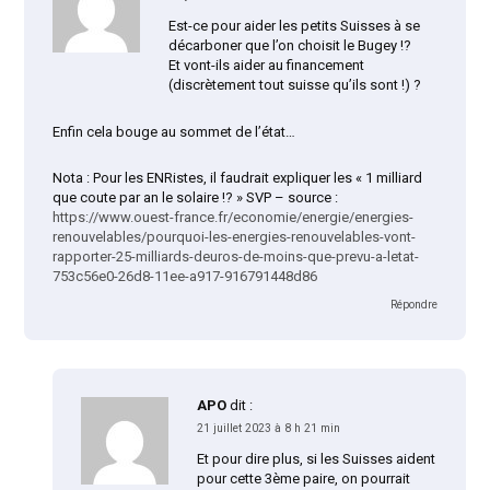
Est-ce pour aider les petits Suisses à se
décarboner que l’on choisit le Bugey !?
Et vont-ils aider au financement
(discrètement tout suisse qu’ils sont !) ?
Enfin cela bouge au sommet de l’état…
Nota : Pour les ENRistes, il faudrait expliquer les « 1 milliard
que coute par an le solaire !? » SVP – source :
https://www.ouest-france.fr/economie/energie/energies-
renouvelables/pourquoi-les-energies-renouvelables-vont-
rapporter-25-milliards-deuros-de-moins-que-prevu-a-letat-
753c56e0-26d8-11ee-a917-916791448d86
Répondre
APO
dit :
21 juillet 2023 à 8 h 21 min
Et pour dire plus, si les Suisses aident
pour cette 3ème paire, on pourrait