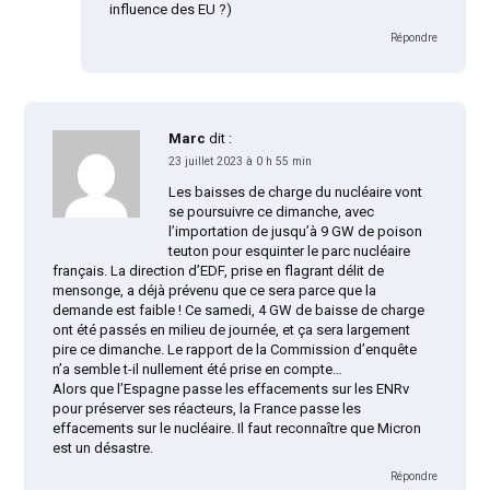
influence des EU ?)
Répondre
Marc
dit :
23 juillet 2023 à 0 h 55 min
Les baisses de charge du nucléaire vont
se poursuivre ce dimanche, avec
l’importation de jusqu’à 9 GW de poison
teuton pour esquinter le parc nucléaire
français. La direction d’EDF, prise en flagrant délit de
mensonge, a déjà prévenu que ce sera parce que la
demande est faible ! Ce samedi, 4 GW de baisse de charge
ont été passés en milieu de journée, et ça sera largement
pire ce dimanche. Le rapport de la Commission d’enquête
n’a semble t-il nullement été prise en compte…
Alors que l’Espagne passe les effacements sur les ENRv
pour préserver ses réacteurs, la France passe les
effacements sur le nucléaire. Il faut reconnaître que Micron
est un désastre.
Répondre