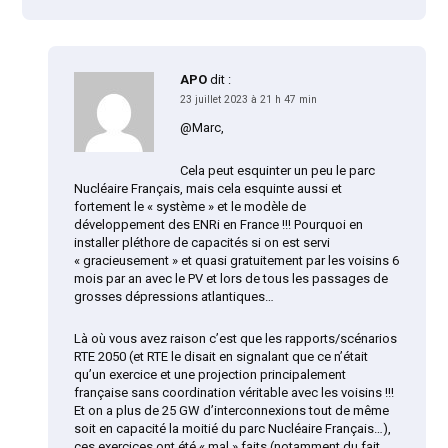
APO
dit :
23 juillet 2023 à 21 h 47 min
@Marc,
Cela peut esquinter un peu le parc
Nucléaire Français, mais cela esquinte aussi et
fortement le « système » et le modèle de
développement des ENRi en France !!! Pourquoi en
installer pléthore de capacités si on est servi
« gracieusement » et quasi gratuitement par les voisins 6
mois par an avec le PV et lors de tous les passages de
grosses dépressions atlantiques…
Là où vous avez raison c’est que les rapports/scénarios
RTE 2050 (et RTE le disait en signalant que ce n’était
qu’un exercice et une projection principalement
française sans coordination véritable avec les voisins !!!
Et on a plus de 25 GW d’interconnexions tout de même
soit en capacité la moitié du parc Nucléaire Français…),
ces exercices ont été « mal » faits (notamment du fait