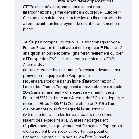
Entre le non développement des
STEPs et un développement assez lent des
interconnexions, je me demande à quoi joue l’Europe !?
C’est assez suicidaire de mettre les outils de production
à fond avant que les moyens de distribution soient en
place…
Je n’ai pas compris Pourquoi la liaison transgascogne
France-Espagne trainait autant en longueur !!! Plus de 15
ans qu’on en parle et cette ligne ferait réellement du bien
à l’Europe des ENRi… et beaucoup de bien aux ENRi
Allemandes !
(le Tunnel du Perthus, un tunnel ferroviaire devrait aussi
pouvoir être équipé entre Perpignan et
Figueiras/Barcelone par un ligne d’interconnexion…)
La relation France-Espagne est assez « bizarre » depuis
20-25 ans et rarement « chaleureuse » à haut niveau !
Pourquoi !??? (la faute aux Allemands !? Est-ce depuis le
mondial 98, ou 2006 !? la 2ème étoile de 2018 a l’air
d’avoir encore plus fait dégradé la situation !!!)
(Même du temps ou les indépendantistes bretons
filaient des explosifs à l’ETA et les hébergeaient
régulièrement, les gouvernement Français et Espagnols
s’entendaient bien mieux et pourtant ça pétait en
Espagne ! exemple : Liaison TGV à l’est (Tunnel du