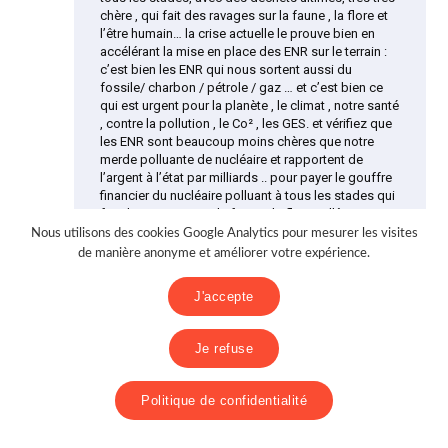
chère , qui fait des ravages sur la faune , la flore et
l’être humain… la crise actuelle le prouve bien en
accélérant la mise en place des ENR sur le terrain :
c’est bien les ENR qui nous sortent aussi du
fossile/ charbon / pétrole / gaz … et c’est bien ce
qui est urgent pour la planète , le climat , notre santé
, contre la pollution , le Co² , les GES. et vérifiez que
les ENR sont beaucoup moins chères que notre
merde polluante de nucléaire et rapportent de
l’argent à l’état par milliards .. pour payer le gouffre
financier du nucléaire polluant à tous les stades qui
fait des ravages sur la faune , la flore et l’être
humain …
Nous utilisons des cookies Google Analytics pour mesurer les visites
de manière anonyme et améliorer votre expérience.
Répondre
J'accepte
Laisser un commentaire
Je refuse
Politique de confidentialité
Votre adresse e-mail ne sera pas publiée.
Les champs obligatoires sont indiqués avec
*