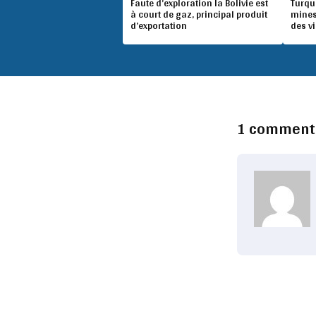
Faute d’exploration la Bolivie est
Turqu
à court de gaz, principal produit
mines
d’exportation
des v
1 comment