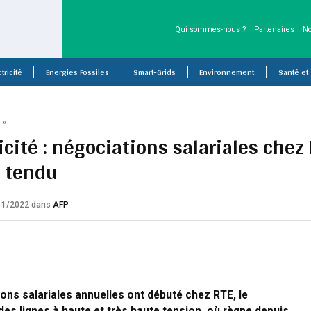
Qui sommes-nous ?
Partenaires
No
tricité
Energies Fossiles
Smart-Grids
Environnement
Santé et
P
»
icité : négociations salariales chez
l tendu
/11/2022
dans
AFP
ons salariales annuelles ont débuté chez RTE, le