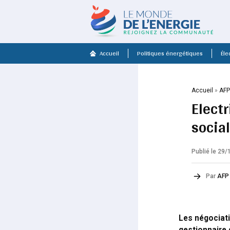
Accueil
Politiques énergétiques
Élec
Accueil
»
AF
Electr
socia
Publié le 29
Par
AFP
Les négociati