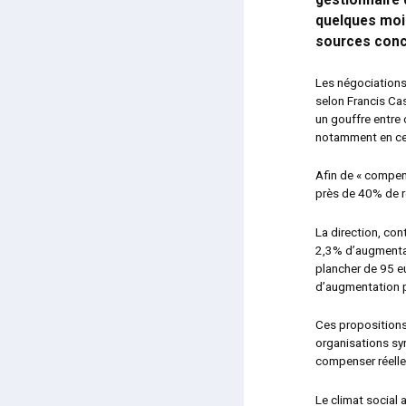
gestionnaire 
quelques mois
sources conc
Les négociations,
selon Francis Ca
un gouffre entre 
notamment en ce 
Afin de « compen
près de 40% de r
La direction, con
2,3% d’augmentat
plancher de 95 e
d’augmentation p
Ces propositions 
organisations syn
compenser réellem
Le climat social