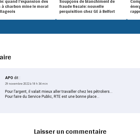
ie: quand l’expansion des
Soupçons de blanchiment de
Compé
 à charbon mine le moral
fraude fiscale: nouvelle
éner
illageois
perquisition chez GE à Belfort
rapp
aire
APO
dit :
29 novembre 2022 à 18 h 34 min
Pour l’argent, il valait mieux aller travailler chez les pétroliers…
Pour faire du Service Public, RTE est une bonne place…
Laisser un commentaire