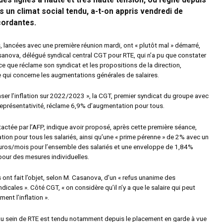
des lignes à haute et très haute tension, où règne depuis
 un climat social tendu, a-t-on appris vendredi de
ordantes.
 lancées avec une première réunion mardi, ont « plutôt mal » démarré,
sanova, délégué syndical central CGT pour RTE, qui n’a pu que constater
ce que réclame son syndicat et les propositions de la direction,
qui concerne les augmentations générales de salaires.
ser l’inflation sur 2022/2023 », la CGT, premier syndicat du groupe avec
eprésentativité, réclame 6,9% d’augmentation pour tous.
tactée par l’AFP, indique avoir proposé, après cette première séance,
ion pour tous les salariés, ainsi qu’une « prime pérenne » de 2% avec un
uros/mois pour l’ensemble des salariés et une enveloppe de 1,84%
our des mesures individuelles.
ont fait l’objet, selon M. Casanova, d’un « refus unanime des
dicales ». Côté CGT, « on considère qu’il n’y a que le salaire qui peut
ent l’inflation ».
 au sein de RTE est tendu notamment depuis le placement en garde à vue