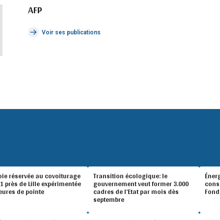
AFP
Voir ses publications
oie réservée au covoiturage
Transition écologique: le
Éner
A1 près de Lille expérimentée
gouvernement veut former 3.000
conso
eures de pointe
cadres de l’Etat par mois dès
Fond
septembre