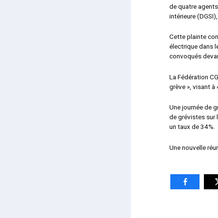
de quatre agents 
intérieure (DGSI),
Cette plainte co
électrique dans l
convoqués devant 
La Fédération CGT
grève », visant à 
Une journée de g
de grévistes sur 
un taux de 34%.
Une nouvelle réu