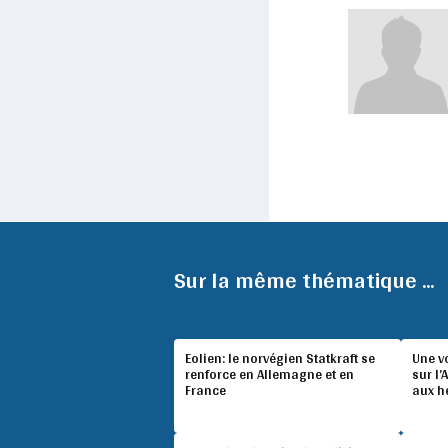
Sur la même thématique ...
Eolien: le norvégien Statkraft se
Une v
renforce en Allemagne et en
sur l’
France
aux h