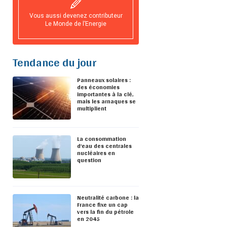
Vous aussi devenez contributeur
Le Monde de l’Energie
Tendance du jour
Panneaux solaires :
des économies
importantes à la clé,
mais les arnaques se
multiplient
La consommation
d’eau des centrales
nucléaires en
question
Neutralité carbone : la
France fixe un cap
vers la fin du pétrole
en 2045