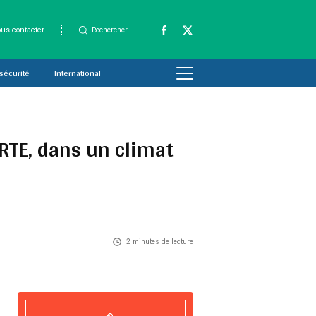
us contacter
Rechercher
 sécurité
International
 RTE, dans un climat
2 minutes de lecture