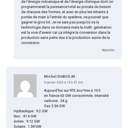
de l’énergie mécanique et de l’énergie chimique dont on
programmerait la puissance total au prorata du besoin
de chacune des formes, et avec en plus les intrants à
portée de main à l’entrée du système, ne pourrait que
gagner le gros lot. Je ne sais pas jusqu’où ira la
technologie dans ce domaine mais la multi- génération
est la voie d’avenir car ça intègre la conversion dans la
production sans perte due à la production suivie de la
conversion.
Répondre
Michel DUBUS
dit :
6 janvier 2023 à 10 h 47 min
Aujourd’hui sur RTE éco²mix à 10 h
en france 63 GW consommés. Intensité
carbone : 54 g
Gaz 3.36 GW
Hydraulique : 9.2 GW
Nuc : 41.6 GW
éolien : 9.12 GW
Solaire : 1.59 GW