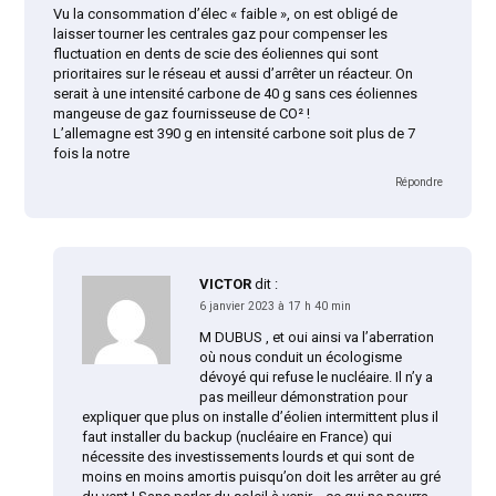
Vu la consommation d’élec « faible », on est obligé de
laisser tourner les centrales gaz pour compenser les
fluctuation en dents de scie des éoliennes qui sont
prioritaires sur le réseau et aussi d’arrêter un réacteur. On
serait à une intensité carbone de 40 g sans ces éoliennes
mangeuse de gaz fournisseuse de CO² !
L’allemagne est 390 g en intensité carbone soit plus de 7
fois la notre
Répondre
VICTOR
dit :
6 janvier 2023 à 17 h 40 min
M DUBUS , et oui ainsi va l’aberration
où nous conduit un écologisme
dévoyé qui refuse le nucléaire. Il n’y a
pas meilleur démonstration pour
expliquer que plus on installe d’éolien intermittent plus il
faut installer du backup (nucléaire en France) qui
nécessite des investissements lourds et qui sont de
moins en moins amortis puisqu’on doit les arrêter au gré