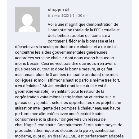
choppin
dit :
6 janvier 2023 à 9 h 30 min
Voilà une magnifique démonstration de
l’inadaptation totale de la PPE actuelle et
de la bêtise absolue qui consiste à
continuer à flécher la biomasse et les
déchets vers la seule production de chaleur et à de ce fait
concentrer les aides gouvernementales généreuses
accordées vers une chaleur dont nous avons beaucoup
moins besoin. Ceci ne veut pas dire que nous n’en avons
plus besoin du tout et donc la bonne mesure, et ça fait
maintenant plus de 3 années (en partie perdues) que mes
collègues et moi l’affirmons haut et parfois même tres fort,
n’en déplaise à Mr Jancoviici dont la neutralité est à
géométrie variable), en militant pour le retour de la
cogénération voire même la trigénération et cerise sur le
gâteau en y ajoutant selon les opportunités des projets une
utilisation intelligente des pompes à chaleur eau/eau haute
performance alimentées avec une électricité auto-
consommée et la chaleur dirigée vers un réseau de
chauffage à construire. Contrairement à tout autre moyen de
production thermique ou électrique la pyro-gazéïfication
moderne, quoi qu’en dise l’ADEME, est parfaitement adaptée