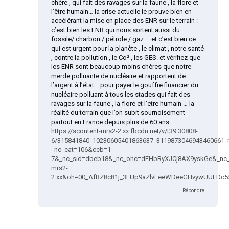
chère , qui fait des ravages sur la faune , la flore et
l’être humain… la crise actuelle le prouve bien en
accélérant la mise en place des ENR sur le terrain :
c’est bien les ENR qui nous sortent aussi du
fossile/ charbon / pétrole / gaz … et c’est bien ce
qui est urgent pour la planète , le climat , notre santé
, contre la pollution , le Co² , les GES. et vérifiez que
les ENR sont beaucoup moins chères que notre
merde polluante de nucléaire et rapportent de
l’argent à l’état .. pour payer le gouffre financier du
nucléaire polluant à tous les stades qui fait des
ravages sur la faune , la flore et l’etre humain … la
réalité du terrain que l’on subit sournoisement
partout en France depuis plus de 60 ans …
https://scontent-mrs2-2.xx.fbcdn.net/v/t39.30808-
6/315841840_10230605401863637_3119873046943460661_n
_nc_cat=106&ccb=1-
7&_nc_sid=dbeb18&_nc_ohc=dFHbRyXJCj8AX9yskGe&_nc_h
mrs2-
2.xx&oh=00_AfBZ8c81j_3FUp9aZlvFeeWDeeGHvywUUFDc
Répondre