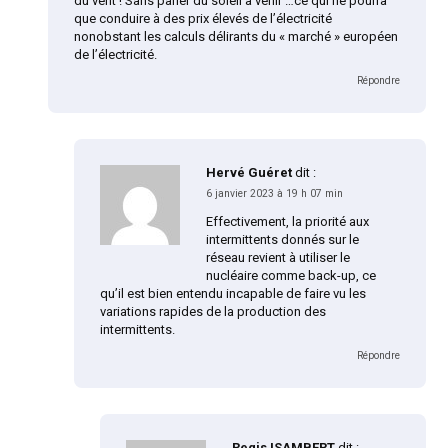
du vent ! Sans parler du soleil à venir …ce qui ne pourra
que conduire à des prix élevés de l’électricité
nonobstant les calculs délirants du « marché » européen
de l’électricité.
Répondre
Hervé Guéret
dit :
6 janvier 2023 à 19 h 07 min
Effectivement, la priorité aux
intermittents donnés sur le
réseau revient à utiliser le
nucléaire comme back-up, ce
qu’il est bien entendu incapable de faire vu les
variations rapides de la production des
intermittents.
Répondre
Regis ISAMBERT
dit :