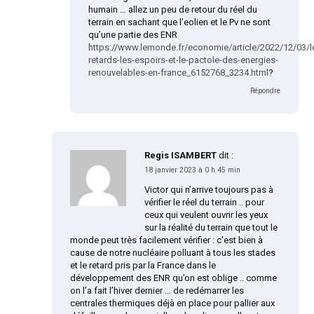
humain … allez un peu de retour du réel du
terrain en sachant que l’eolien et le Pv ne sont
qu’une partie des ENR
https://www.lemonde.fr/economie/article/2022/12/03/l
retards-les-espoirs-et-le-pactole-des-energies-
renouvelables-en-france_6152768_3234.html
?
Répondre
Regis ISAMBERT
dit :
18 janvier 2023 à 0 h 45 min
Victor qui n’arrive toujours pas à
vérifier le réel du terrain .. pour
ceux qui veulent ouvrir les yeux
sur la réalité du terrain que tout le
monde peut très facilement vérifier : c’est bien à
cause de notre nucléaire polluant à tous les stades
et le retard pris par la France dans le
développement des ENR qu’on est oblige .. comme
on l’a fait l’hiver dernier … de redémarrer les
centrales thermiques déjà en place pour pallier aux