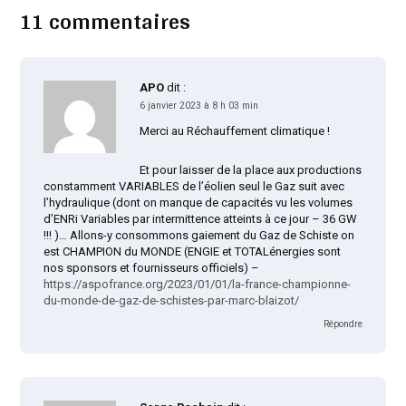
11 commentaires
APO
dit :
6 janvier 2023 à 8 h 03 min
Merci au Réchauffement climatique !
Et pour laisser de la place aux productions
constamment VARIABLES de l’éolien seul le Gaz suit avec
l’hydraulique (dont on manque de capacités vu les volumes
d’ENRi Variables par intermittence atteints à ce jour – 36 GW
!!! )… Allons-y consommons gaiement du Gaz de Schiste on
est CHAMPION du MONDE (ENGIE et TOTALénergies sont
nos sponsors et fournisseurs officiels) –
https://aspofrance.org/2023/01/01/la-france-championne-
du-monde-de-gaz-de-schistes-par-marc-blaizot/
Répondre