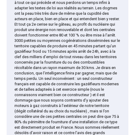
à tout ce qui précède et nous perdons un temps infini à
adapter les textes de loi aux réalités au terrain. Les dogmes
ont la peau très très dure de même que la cupidité des
acteurs en place, bien en place et qui entendent bien y rester.
Et tout ça 2e cerise sur le gâteau, au profit du nucléaire qui
produit une énergie non renouvelable et dont les centrales
doivent fonctionner entre 80 et 100¨% ou être mise à l’arrêt.
3000 petites ou moyennes cogénérations disséminées sur le
territoire capables de produire en 45 minutes partant qu’un
gazéïfieur froid ou 15 minutes après arrêt de 24h, avec à la
clef des milliers d’emploi de tout niveau dans les territoires
concernés par la fourniture du ou des combustibles
récoltable dans un rayon maximum de 30 kms. Je dirais en
conclusion, que l’intelligence finira par gagner, mais que de
temps perdu. Un seul inconvénient : un seul constructeur
français est capable de construire les gazéïfieurs modernes
et de tailles adapteés à cet exercice simple (nous le
connaissons vraiment bien ce constructeur ) et il est
dommage que nous soyons contraints d’y ajouter des
moteurs à gaz construits à l’extérieur de notre territoire
(dégât collatéral du au choix du nucléaire) , mais si l’on
considère une de ces petites centrales on peut dire que 75 à
80% du périmètre de fourniture d’une installation de ce type
est directement produit en France. Nous sommes réellement
désolés d’avoir raison et ce contre l’avis des grands