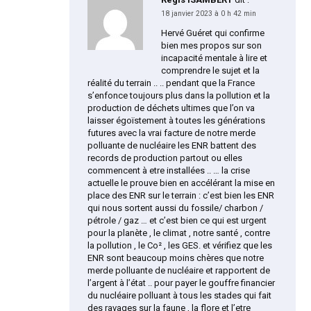
18 janvier 2023 à 0 h 42 min
Hervé Guéret qui confirme
bien mes propos sur son
incapacité mentale à lire et
comprendre le sujet et la
réalité du terrain .. .. pendant que la France
s’enfonce toujours plus dans la pollution et la
production de déchets ultimes que l’on va
laisser égoïstement à toutes les générations
futures avec la vrai facture de notre merde
polluante de nucléaire les ENR battent des
records de production partout ou elles
commencent à etre installées .. … la crise
actuelle le prouve bien en accélérant la mise en
place des ENR sur le terrain : c’est bien les ENR
qui nous sortent aussi du fossile/ charbon /
pétrole / gaz … et c’est bien ce qui est urgent
pour la planète , le climat , notre santé , contre
la pollution , le Co² , les GES. et vérifiez que les
ENR sont beaucoup moins chères que notre
merde polluante de nucléaire et rapportent de
l’argent à l’état .. pour payer le gouffre financier
du nucléaire polluant à tous les stades qui fait
des ravages sur la faune , la flore et l’etre