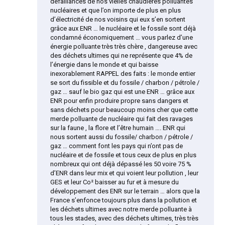
défaillances de nos vielles chaudieres polluantes
nucléaires et que l’on importe de plus en plus
d’électricité de nos voisins qui eux s’en sortent
grâce aux ENR … le nucléaire et le fossile sont déjà
condamné économiquement … vous parlez d’une
énergie polluante très très chère , dangereuse avec
des déchets ultimes qui ne représente que 4% de
l’énergie dans le monde et qui baisse
inexorablement RAPPEL des faits : le monde entier
se sort du fissible et du fossile / charbon / pétrole /
gaz … sauf le bio gaz qui est une ENR … grâce aux
ENR pour enfin produire propre sans dangers et
sans déchets pour beaucoup moins cher que cette
merde polluante de nucléaire qui fait des ravages
sur la faune , la flore et l’être humain …. ENR qui
nous sortent aussi du fossile/ charbon / pétrole /
gaz … comment font les pays qui n’ont pas de
nucléaire et de fossile et tous ceux de plus en plus
nombreux qui ont déjà dépassé les 50 voire 75 %
d’ENR dans leur mix et qui voient leur pollution , leur
GES et leur Co² baisser au fur et à mesure du
développement des ENR sur le terrain … alors que la
France s’enfonce toujours plus dans la pollution et
les déchets ultimes avec notre merde polluante à
tous les stades, avec des déchets ultimes, très très