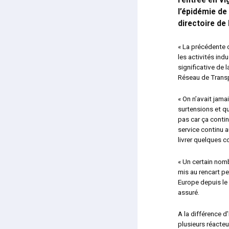
l’entrée en v
l’épidémie de
directoire de
« La précédente 
les activités indu
significative de 
Réseau de Transpo
« On n’avait jama
surtensions et qu’
pas car ça conti
service continu a
livrer quelques 
« Un certain nom
mis au rencart pe
Europe depuis le 
assuré.
A la différence d
plusieurs réacteu