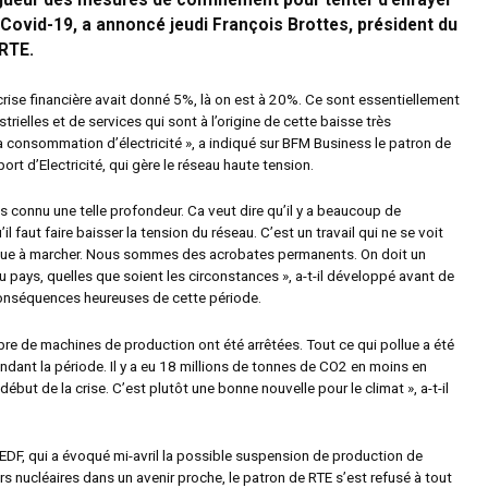
igueur des mesures de confinement pour tenter d’enrayer
 Covid-19, a annoncé jeudi François Brottes, président du
 RTE.
crise financière avait donné 5%, là on est à 20%. Ce sont essentiellement
strielles et de services qui sont à l’origine de cette baisse très
la consommation d’électricité », a indiqué sur BFM Business le patron de
rt d’Electricité, qui gère le réseau haute tension.
is connu une telle profondeur. Ca veut dire qu’il y a beaucoup de
il faut faire baisser la tension du réseau. C’est un travail qui ne se voit
nue à marcher. Nous sommes des acrobates permanents. On doit un
u pays, quelles que soient les circonstances », a-t-il développé avant de
conséquences heureuses de cette période.
bre de machines de production ont été arrêtées. Tout ce qui pollue a été
ndant la période. Il y a eu 18 millions de tonnes de CO2 en moins en
début de la crise. C’est plutôt une bonne nouvelle pour le climat », a-t-il
’EDF, qui a évoqué mi-avril la possible suspension de production de
rs nucléaires dans un avenir proche, le patron de RTE s’est refusé à tout