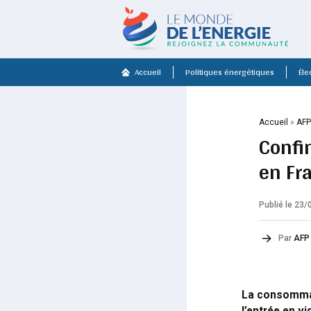
Accueil
Politiques énergétiques
Élec
Accueil
»
AF
Confi
en Fr
Publié le 23
Par
AFP
La consommat