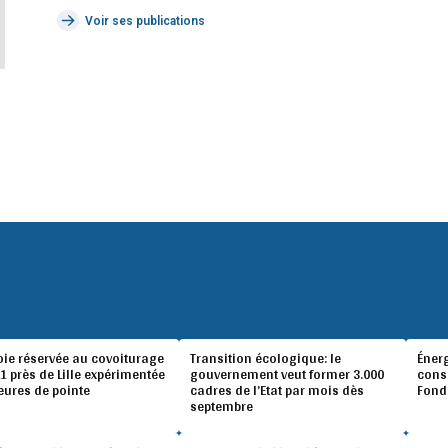
Voir ses publications
oie réservée au covoiturage
Transition écologique: le
Éner
A1 près de Lille expérimentée
gouvernement veut former 3.000
conso
eures de pointe
cadres de l’Etat par mois dès
Fond
septembre