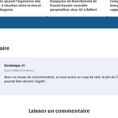
ie: quand l’expansion des
Soupçons de blanchiment de
Compé
 à charbon mine le moral
fraude fiscale: nouvelle
éner
illageois
perquisition chez GE à Belfort
rapp
aire
Dominique
dit :
23 avril 2020 à 12 h 26 min
Avec ce niveau de consommation, si nous avons un coup de vent, le prix de l’é
pourrait bien devenir négatif…
Laisser un commentaire