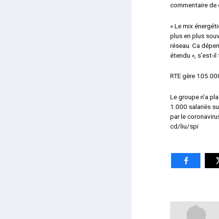
commentaire de c
« Le mix énergéti
plus en plus souv
réseau. Ca dépen
étendu », s’est-il 
RTE gère 105.000
Le groupe n’a pl
1.000 salariés su
par le coronaviru
cd/liu/spi