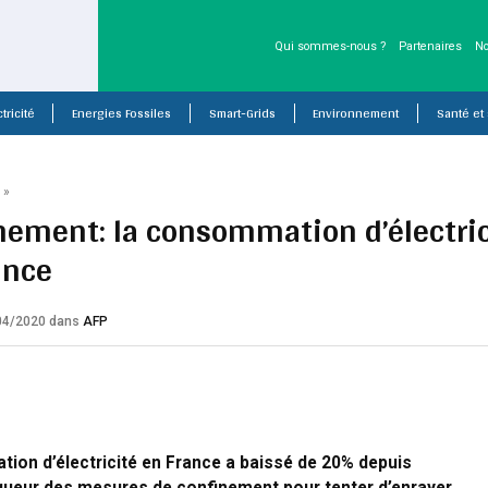
Qui sommes-nous ?
Partenaires
No
tricité
Energies Fossiles
Smart-Grids
Environnement
Santé et
P
»
nement: la consommation d’électric
ance
/04/2020
dans
AFP
ion d’électricité en France a baissé de 20% depuis