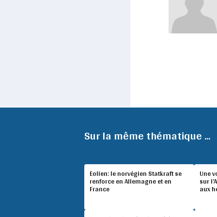
Sur la même thématique ...
Eolien: le norvégien Statkraft se
Une v
renforce en Allemagne et en
sur l’
France
aux h