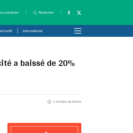
us contacter
Rechercher
 sécurité
International
ité a baissé de 20%
2 minutes de lecture