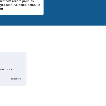
titivité record pour les
gies renouvelables, selon un
ort
lectricité
Répondre