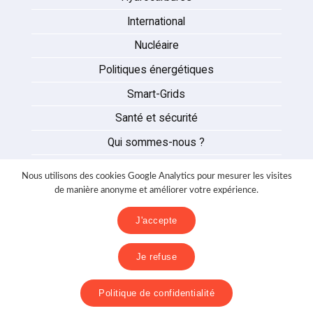
International
Nucléaire
Politiques énergétiques
Smart-Grids
Santé et sécurité
Qui sommes-nous ?
Auteurs
Nous utilisons des cookies Google Analytics pour mesurer les visites
Partenaires
de manière anonyme et améliorer votre expérience.
Nous contacter
J'accepte
Mentions légales
Je refuse
Politique de confidentialité
Politique de confidentialité