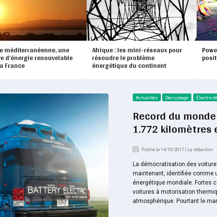
te méditerranéenne, une
Afrique : les mini-réseaux pour
Power
ve d’énergie renouvelable
résoudre le problème
posit
la France
énergétique du continent
Actualités
Décryptage
Électricit
Record du monde :
1.772 kilomètres 
Publié le 16/10/2017 | La rédaction
La démocratisation des voiture
maintenant, identifiée comme u
énergétique mondiale. Fortes c
voitures à motorisation thermi
atmosphérique. Pourtant le marc