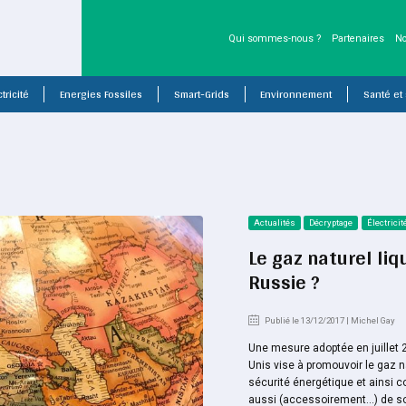
Qui sommes-nous ?
Partenaires
No
tricité
Energies Fossiles
Smart-Grids
Environnement
Santé et
Actualités
Décryptage
Électricit
Le gaz naturel liq
Russie ?
Publié le 13/12/2017 | Michel Gay
Une mesure adoptée en juillet 
Unis vise à promouvoir le gaz n
sécurité énergétique et ainsi co
aussi (accessoirement…) de sou