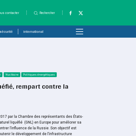
us contacter
Rechercher
 sécurité
International
é
Nucléaire
Politiques énergétiques
uéfié, rempart contre la
2017 par la Chambre des représentants des États-
aturel liquéfié (GNL) en Europe pour améliorer sa
ntrer l’influence de la Russie. Son objectif est
tenir le développement de l’infrastructure