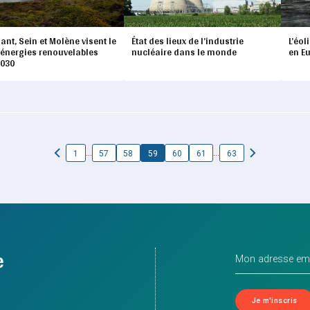
nt, Sein et Molène visent le
État des lieux de l’industrie
L’éol
énergies renouvelables
nucléaire dans le monde
en E
2030
…
…
1
57
58
59
60
61
63
e