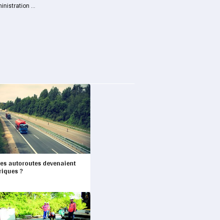
nistration ...
 les autoroutes devenaient
riques ?