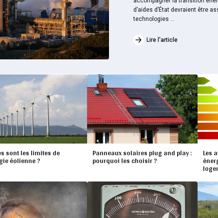
accompagner la transition énerg
d’aides d’État devraient être as
technologies ...
Lire l'article
s sont les limites de
Panneaux solaires plug and play :
Les 
gie éolienne ?
pourquoi les choisir ?
énerg
loge