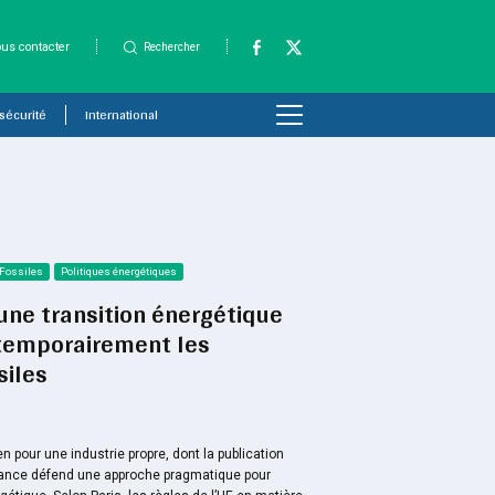
us contacter
Rechercher
 sécurité
International
 Fossiles
Politiques énergétiques
 une transition énergétique
t temporairement les
siles
 pour une industrie propre, dont la publication
France défend une approche pragmatique pour