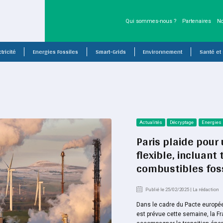
Qui sommes-nous ?
Partenaires
No
tricité
Energies Fossiles
Smart-Grids
Environnement
Santé et
Actualités
Décryptage
Energies
Paris plaide pour
flexible, incluan
combustibles fos
Publié le 25/02/2025 | La rédaction
Dans le cadre du Pacte européen
est prévue cette semaine, la 