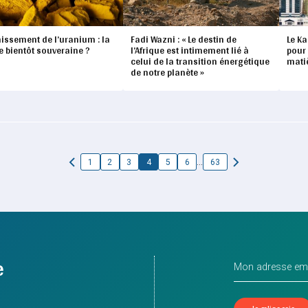
hissement de l’uranium : la
Fadi Wazni : « Le destin de
Le K
e bientôt souveraine ?
l’Afrique est intimement lié à
pour
celui de la transition énergétique
mati
de notre planète »
…
1
2
3
4
5
6
63
e