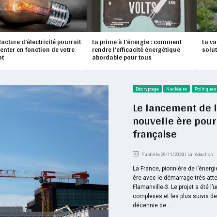
facture d’électricité pourrait
La prime à l’énergie : comment
La va
nter en fonction de votre
rendre l’efficacité énergétique
solu
at
abordable pour tous
Décryptage
Nucléaire
Politiques
Le lancement de l
nouvelle ère pour 
française
Publié le 29/11/2024 | La rédaction
La France, pionnière de l’énergi
ère avec le démarrage très att
Flamanville-3. Le projet a été 
complexes et les plus suivis d
décennie de ...