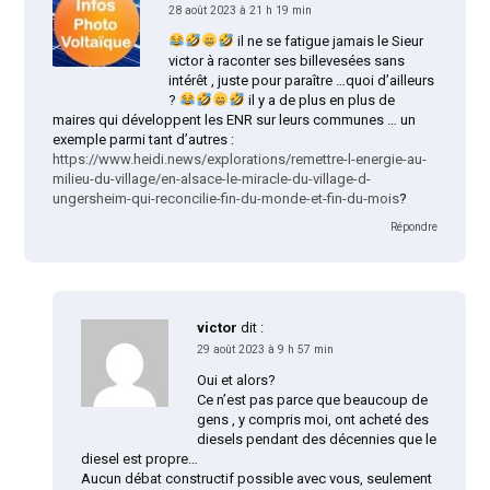
28 août 2023 à 21 h 19 min
il ne se fatigue jamais le Sieur
victor à raconter ses billevesées sans
intérêt , juste pour paraître …quoi d’ailleurs
?
il y a de plus en plus de
maires qui développent les ENR sur leurs communes … un
exemple parmi tant d’autres :
https://www.heidi.news/explorations/remettre-l-energie-au-
milieu-du-village/en-alsace-le-miracle-du-village-d-
ungersheim-qui-reconcilie-fin-du-monde-et-fin-du-mois
?
Répondre
victor
dit :
29 août 2023 à 9 h 57 min
Oui et alors?
Ce n’est pas parce que beaucoup de
gens , y compris moi, ont acheté des
diesels pendant des décennies que le
diesel est propre…
Aucun débat constructif possible avec vous, seulement