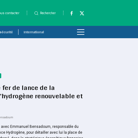
us contacter
Rechercher
 sécurité
International
e fer de lance de la
l’hydrogène renouvelable et
Bensadoum
ien avec Emmanuel Bensadoum, responsable du
ce Hydrogène, pour détailler avec lui la place de