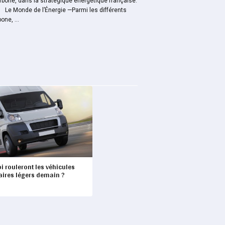
arboné, dans la stratégique énergétique française.
i. Le Monde de l’Énergie —Parmi les différents
ne, ...
i rouleront les véhicules
taires légers demain ?