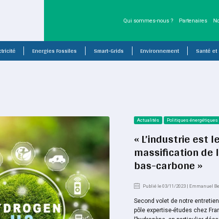
Qui sommes-nous ?
Partenaires
No
tricité
Energies Fossiles
Smart-Grids
Environnement
Santé et
Actualités
Politiques énergétiques
« L’industrie est l
massification de 
bas-carbone »
Publié le 03/11/2023 | Emmanuel 
Second volet de notre entret
pôle expertise-études chez Fran