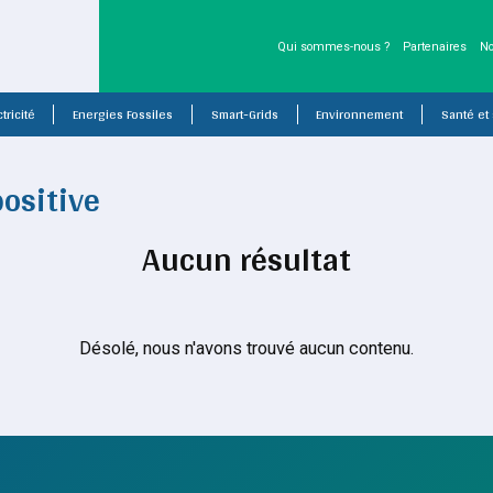
Qui sommes-nous ?
Partenaires
No
tricité
Energies Fossiles
Smart-Grids
Environnement
Santé et
positive
Aucun résultat
Désolé, nous n'avons trouvé aucun contenu.