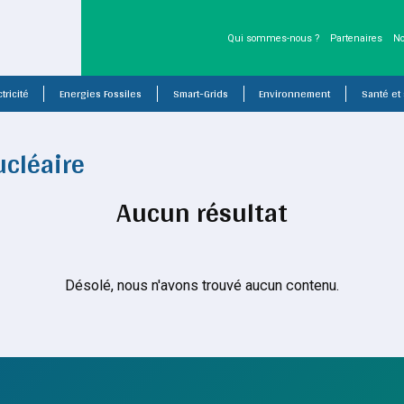
Qui sommes-nous ?
Partenaires
No
tricité
Energies Fossiles
Smart-Grids
Environnement
Santé et
ucléaire
Aucun résultat
Désolé, nous n'avons trouvé aucun contenu.