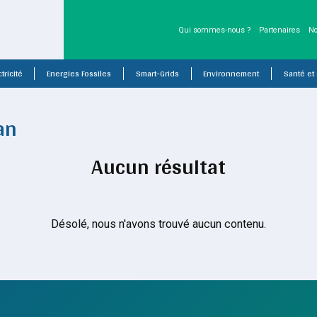
Qui sommes-nous ?
Partenaires
No
tricité
Energies Fossiles
Smart-Grids
Environnement
Santé et
an
Aucun résultat
Désolé, nous n'avons trouvé aucun contenu.