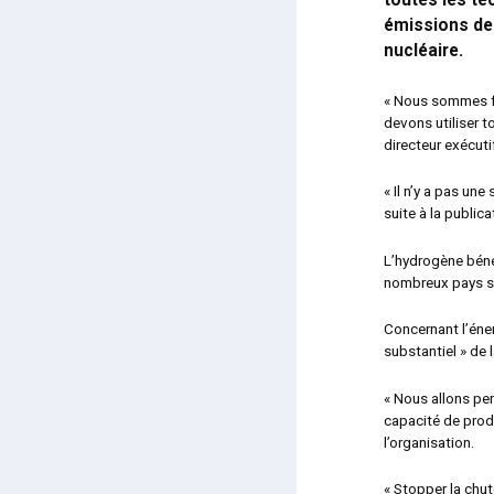
toutes les te
émissions de 
nucléaire.
« Nous sommes fa
devons utiliser t
directeur exécutif
« Il n’y a pas une
suite à la public
L’hydrogène béné
nombreux pays sou
Concernant l’énerg
substantiel » de 
« Nous allons per
capacité de produ
l’organisation.
« Stopper la chute