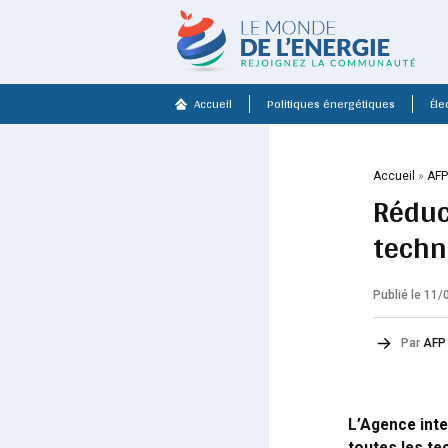
Accueil
Politiques énergétiques
Élec
Accueil
»
AF
Réduct
techn
Publié le 11
Par
AFP
L’Agence inter