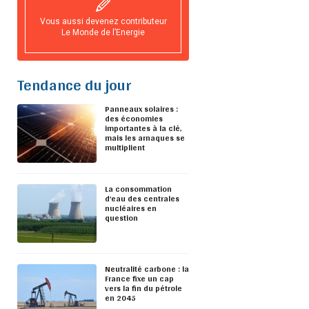
Vous aussi devenez contributeur
Le Monde de l’Energie
Tendance du jour
Panneaux solaires :
des économies
importantes à la clé,
mais les arnaques se
multiplient
La consommation
d’eau des centrales
nucléaires en
question
Neutralité carbone : la
France fixe un cap
vers la fin du pétrole
en 2045