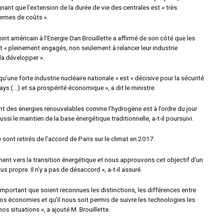
ignant que l’extension de la durée de vie des centrales est « très
ermes de coûts ».
oint américain à l’Energie Dan Brouillette a affirmé de son côté que les
t « pleinement engagés, non seulement à relancer leur industrie
 la développer ».
’une forte industrie nucléaire nationale » est « décisive pour la sécurité
ys (…) et sa prospérité économique », a dit le ministre.
 des énergies renouvelables comme l’hydrogène est à l’ordre du jour
ussi le maintien de la base énergétique traditionnelle, a-t-il poursuivi.
 sont retirés de l’accord de Paris sur le climat en 2017.
ment vers la transition énergétique et nous approuvons cet objectif d’un
s propre. Il n’y a pas de désaccord », a-t-il assuré.
s important que soient reconnues les distinctions, les différences entre
os économies et qu’il nous soit permis de suivre les technologies les
os situations », a ajouté M. Brouillette.