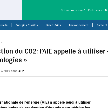
Qui sommes-nous ?
Partenaires
No
tricité
Energies Fossiles
Smart-Grids
Environnement
Santé et
P
»
ion du CO2: l’AIE appelle à utiliser 
ologies »
/07/2019
dans
AFP
nationale de l’énergie (AIE) a appelé jeudi à utiliser