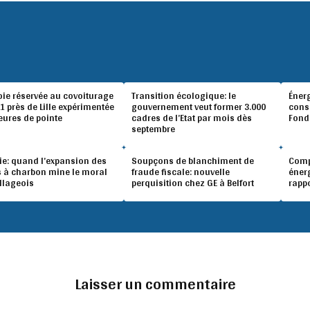
oie réservée au covoiturage
Transition écologique: le
Éner
A1 près de Lille expérimentée
gouvernement veut former 3.000
conso
eures de pointe
cadres de l’Etat par mois dès
Fond
septembre
ie: quand l’expansion des
Soupçons de blanchiment de
Compé
 à charbon mine le moral
fraude fiscale: nouvelle
éner
illageois
perquisition chez GE à Belfort
rapp
Laisser un commentaire