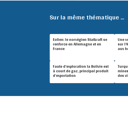
Sur la même thématique ...
Eolien: le norvégien Statkraft se
Une v
renforce en Allemagne et en
sur l’
France
aux h
Faute d’exploration la Bolivie est
Turqu
à court de gaz, principal produit
mines
d’exportation
des v