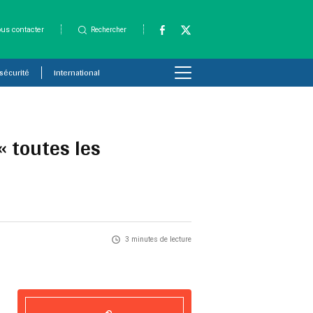
us contacter
Rechercher
 sécurité
International
« toutes les
3 minutes de lecture