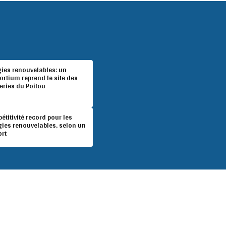
gies renouvelables: un
rtium reprend le site des
eries du Poitou
titivité record pour les
gies renouvelables, selon un
ort