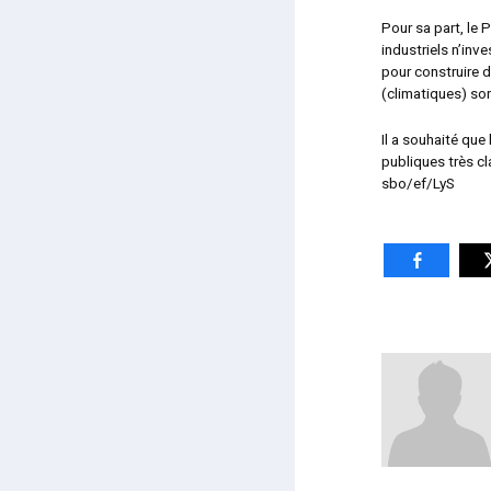
Pour sa part, le 
industriels n’inv
pour construire d
(climatiques) so
Il a souhaité que
publiques très cla
sbo/ef/LyS