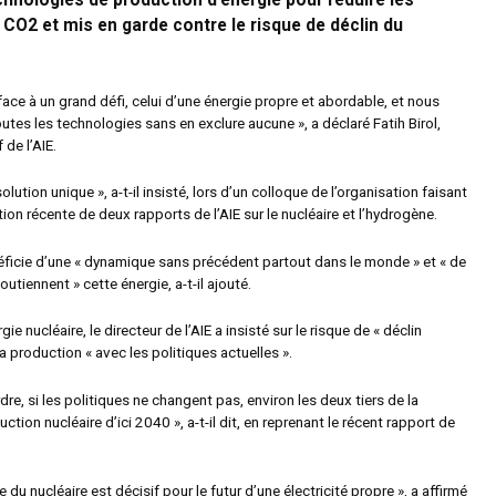
chnologies de production d’énergie pour réduire les
CO2 et mis en garde contre le risque de déclin du
ce à un grand défi, celui d’une énergie propre et abordable, et nous
outes les technologies sans en exclure aucune », a déclaré Fatih Birol,
 de l’AIE.
 solution unique », a-t-il insisté, lors d’un colloque de l’organisation faisant
ation récente de deux rapports de l’AIE sur le nucléaire et l’hydrogène.
ficie d’une « dynamique sans précédent partout dans le monde » et « de
tiennent » cette énergie, a-t-il ajouté.
ie nucléaire, le directeur de l’AIE a insisté sur le risque de « déclin
la production « avec les politiques actuelles ».
dre, si les politiques ne changent pas, environ les deux tiers de la
ction nucléaire d’ici 2040 », a-t-il dit, en reprenant le récent rapport de
 du nucléaire est décisif pour le futur d’une électricité propre », a affirmé