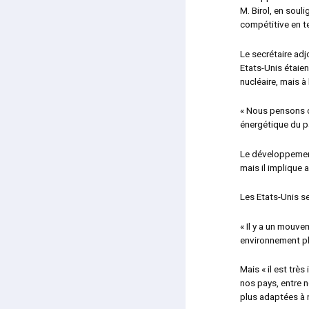
M. Birol, en soul
compétitive en t
Le secrétaire adj
Etats-Unis étaien
nucléaire, mais à
« Nous pensons qu
énergétique du pa
Le développement
mais il implique a
Les Etats-Unis se
« Il y a un mouve
environnement plu
Mais « il est trè
nos pays, entre n
plus adaptées à n