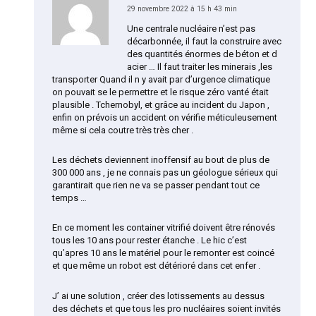
29 novembre 2022 à 15 h 43 min
Une centrale nucléaire n’est pas
décarbonnée, il faut la construire avec
des quantités énormes de béton et d
acier … Il faut traiter les minerais ,les
transporter Quand il n y avait par d’urgence climatique
on pouvait se le permettre et le risque zéro vanté était
plausible . Tchernobyl, et grâce au incident du Japon ,
enfin on prévois un accident on vérifie méticuleusement
même si cela coutre très très cher .
Les déchets deviennent inoffensif au bout de plus de
300 000 ans , je ne connais pas un géologue sérieux qui
garantirait que rien ne va se passer pendant tout ce
temps …
En ce moment les container vitrifié doivent être rénovés
tous les 10 ans pour rester étanche . Le hic c’est
qu’apres 10 ans le matériel pour le remonter est coincé
et que même un robot est détérioré dans cet enfer .
J’ ai une solution , créer des lotissements au dessus
des déchets et que tous les pro nucléaires soient invités