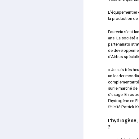
L’équipementier 
la production de 
Faurecia s’est la
ans. La société a
partenariats stra
de développement 
d’Airbus spécial
« Je suis très he
un leader mondial
complémentarité 
sur le marché de
d’usage. En outre
l’hydrogène en F
félicité Patrick K
L’hydrogène,
?