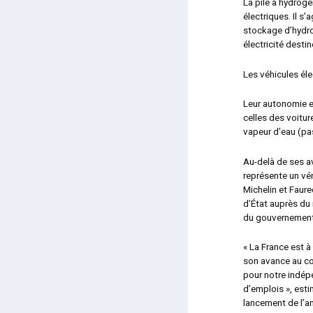
La pile à hydrog
électriques. Il s’
stockage d’hydrog
électricité desti
Les véhicules él
Leur autonomie e
celles des voitur
vapeur d’eau (pas
Au-delà de ses a
représente un vé
Michelin et Faure
d’État auprès du 
du gouvernement
« La France est à
son avance au cœ
pour notre indé
d’emplois »
, est
lancement de l’a