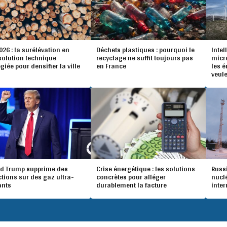
26 : la surélévation en
Déchets plastiques : pourquoi le
Intel
 solution technique
recyclage ne suffit toujours pas
micr
égiée pour densifier la ville
en France
les 
veule
d Trump supprime des
Crise énergétique : les solutions
Russi
ctions sur des gaz ultra-
concrètes pour alléger
nucl
ants
durablement la facture
inte