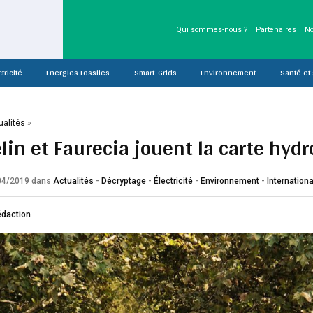
Qui sommes-nous ?
Partenaires
No
tricité
Energies Fossiles
Smart-Grids
Environnement
Santé et
ualités
»
lin et Faurecia jouent la carte hyd
/04/2019
dans
Actualités
-
Décryptage
-
Électricité
-
Environnement
-
Internationa
édaction