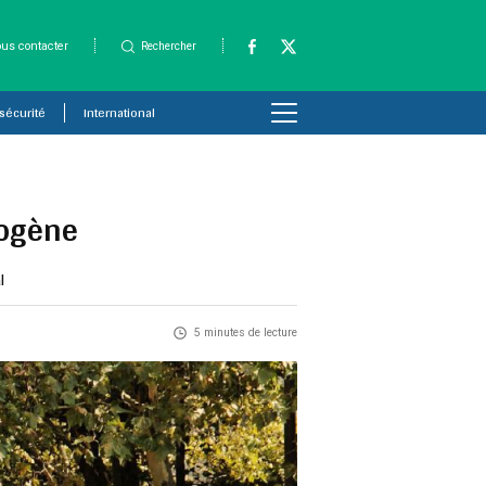
us contacter
Rechercher
 sécurité
International
rogène
l
5 minutes de lecture