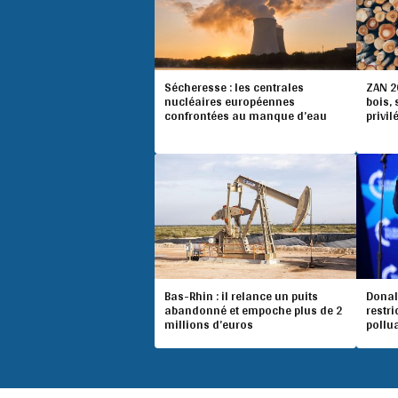
Sécheresse : les centrales
ZAN 20
nucléaires européennes
bois,
confrontées au manque d’eau
privil
Bas-Rhin : il relance un puits
Donal
abandonné et empoche plus de 2
restri
millions d’euros
pollu