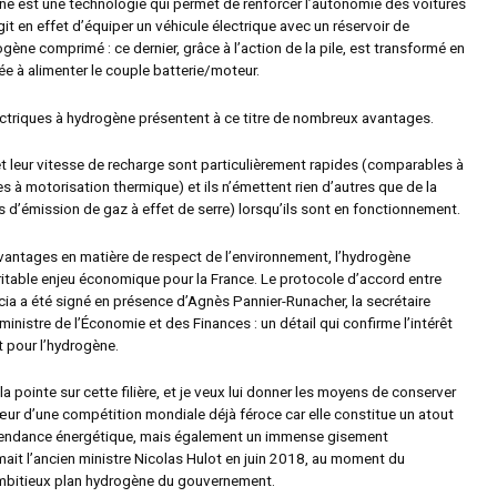
ène est une technologie qui permet de renforcer l’autonomie des voitures
agit en effet d’équiper un véhicule électrique avec un réservoir de
ène comprimé : ce dernier, grâce à l’action de la pile, est transformé en
née à alimenter le couple batterie/moteur.
ectriques à hydrogène présentent à ce titre de nombreux avantages.
t leur vitesse de recharge sont particulièrement rapides (comparables à
es à motorisation thermique) et ils n’émettent rien d’autres que de la
 d’émission de gaz à effet de serre) lorsqu’ils sont en fonctionnement.
vantages en matière de respect de l’environnement, l’hydrogène
ritable enjeu économique pour la France. Le protocole d’accord entre
cia a été signé en présence d’Agnès Pannier-Runacher, la secrétaire
ministre de l’Économie et des Finances : un détail qui confirme l’intérêt
 pour l’hydrogène.
 la pointe sur cette filière, et je veux lui donner les moyens de conserver
ur d’une compétition mondiale déjà féroce car elle constitue un atout
pendance énergétique, mais également un immense gisement
imait l’ancien ministre Nicolas Hulot en juin 2018, au moment du
mbitieux plan hydrogène du gouvernement.