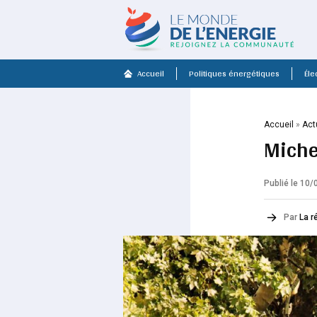
Accueil
Politiques énergétiques
Élec
Accueil
»
Act
Miche
Publié le 10
Par
La r