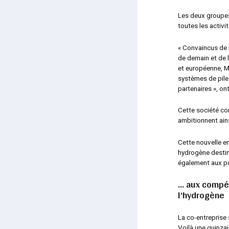
Les deux groupes
toutes les activi
« Convaincus de 
de demain et de l
et européenne, M
systèmes de pile
partenaires »
, on
Cette société co
ambitionnent ain
Cette nouvelle e
hydrogène destiné
également aux po
… aux compé
l’hydrogène
La co-entreprise
Voilà une quinzai