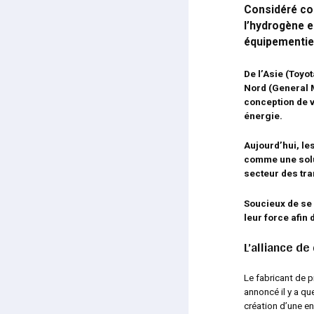
Considéré co
l’hydrogène e
équipementie
De l’Asie (Toyo
Nord (General M
conception de v
énergie.
Aujourd’hui, le
comme une solut
secteur des tra
Soucieux de se 
leur force afin
L’alliance d
Le fabricant de 
annoncé il y a qu
création d’une e