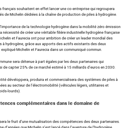
 français souhaitent en effet lancer une co-entreprise qui regroupera
tés de Michelin dédiées à la chaîne de production de piles à hydrogène.
l’importance de la technologie hydrogène dans la mobilité zéro émission
a nécessité de créer une véritable filière industrielle hydrogène française
ichelin et Faurecia ont pour ambition de créer un leader mondial des
s à hydrogène, grâce aux apports des actifs existants des deux
t expliqué Michelin et Faurecia dans un communiqué commun.
mmune sera détenue à part égales par les deux partenaires qui
si de capter 25% de ce marché estimé à 15 milliards d’euros en 2030.
ntité développera, produira et commercialisera des systèmes de piles à
es au secteur de l’électromobilité (véhicules légers, utilitaires et
ids-lourds).
tences complémentaires dans le domaine de
 sera le fruit d’une mutualisation des compétences des deux partenaires.
ne d’années que Michelin s’est lancé dans l’aventure de l’hydrogène.