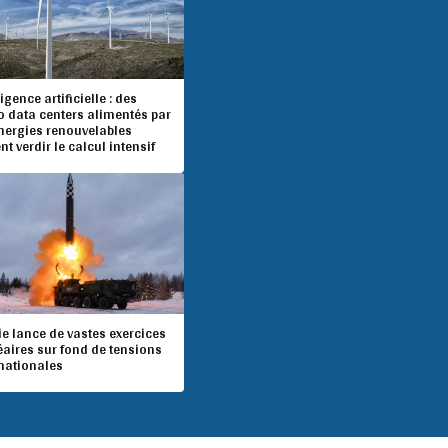
ligence artificielle : des
o data centers alimentés par
énergies renouvelables
nt verdir le calcul intensif
e lance de vastes exercices
éaires sur fond de tensions
rnationales