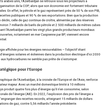
s arabes unis, l’Azerbaïdjan se retrouve sous les projecteurs à
rganisation de la COP, alors que son économie est fortement tributaire
iles. En effet, le pétrole et le gaz représentent près de 50 % de son PIB,
 recettes publiques et 90 % de ses exportations. Bien que la production
n déclin, celle de gaz continue de croître, alimentée par des réserves
nviron 7 milliards de barils de pétrole et 2 500 milliards de mètres cubes
nant l’Azerbaïdjan parmi les vingt plus grands producteurs mondiaux.
ouvertes, notamment en mer Caspienne par BP, viennent encore
ntiel.
gie affichée pour les énergies renouvelables – l’objectif étant
d’énergies solaires et éoliennes dans la production électrique d’ici 2030
 aux hydrocarbures ne semble pas prête de s’estomper.
ratégique pour l’Europe
aphique de l’Azerbaïdjan, à la croisée de l’Europe et de l’Asie, renforce
tateur majeur. Avec un marché domestique limité à 10 millions
ays produit quatre fois plus d’énergie qu’il n’en consomme, selon
ionale de l’énergie (AIE). En 2022, l’explosion des prix de l’énergie a
’engranger des recettes records, atteignant 15 milliards de dollars
tions de gaz, contre 5,56 milliards l’année précédente.