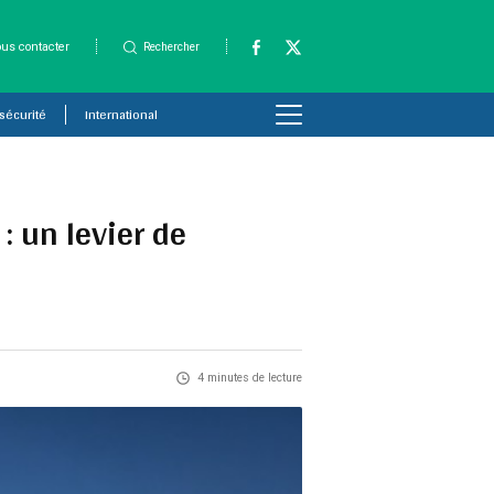
us contacter
Rechercher
 sécurité
International
: un levier de
4 minutes de lecture