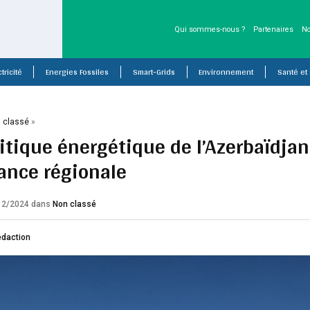
Qui sommes-nous ?
Partenaires
No
tricité
Energies Fossiles
Smart-Grids
Environnement
Santé et
 classé
»
itique énergétique de l’Azerbaïdjan 
ance régionale
/12/2024
dans
Non classé
édaction