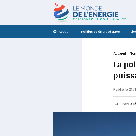
Accueil
Politiques énergétiques
Élec
Accueil
»
Non
La pol
puiss
Publié le 21
Par
La r