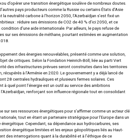
kou d’opérer une transition énergétique soulève de nombreux doutes.
d’autres pays producteurs comme la Russie ou certains États d’Asie
nt la neutralité carbone à l’horizon 2050, l’Azerbaïdjan s’est fixé un
mbitieux : réduire ses émissions de CO2 de 40 % d’ici 2050, et ce
ondition d’une aide internationale. Par ailleurs, le pays refuse de
fres sur ses émissions de méthane, pourtant estimées en augmentation
2018.
oppement des énergies renouvelables, présenté comme une solution,
bjet de critiques. Selon la Fondation Heinrich-Böll, liée au parti Vert
rité des infrastructures prévues seront construites dans les territoires
, récupérés à l’Arménie en 2020. Le gouvernement y a déjà lancé de
ont 28 centrales hydrauliques et plusieurs fermes solaires. Ces
rent à quel point l’énergie est un outil au service des ambitions
l’Azerbaïdjan, renforçant son influence régionale tout en consolidant
se sur ses ressources énergétiques pour s’affirmer comme un acteur clé
rnationale, tout en étant un partenaire stratégique pour l’Europe dans un
e énergétique. Cependant, sa dépendance aux hydrocarbures, ses
sition énergétique limitées et les enjeux géopolitiques liés au Haut-
t des interrogations quant à la durabilité et à l’éthique de ce