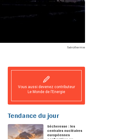
l'aérothermie
Vous aussi devenez contributeur
Le Monde de l’Energie
Tendance du jour
Sécheresse : les
centrales nucléaires
européennes