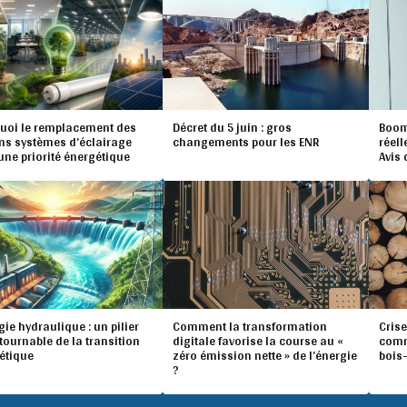
uoi le remplacement des
Décret du 5 juin : gros
Boom 
ns systèmes d’éclairage
changements pour les ENR
réell
une priorité énergétique
Avis
gie hydraulique : un pilier
Comment la transformation
Crise
tournable de la transition
digitale favorise la course au «
comm
étique
zéro émission nette » de l’énergie
bois
?