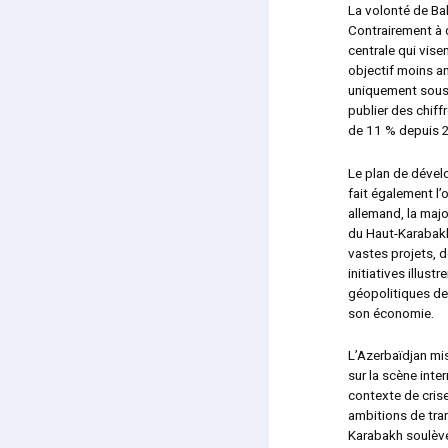
La volonté de Ba
Contrairement à 
centrale qui vise
objectif moins a
uniquement sous c
publier des chif
de 11 % depuis 
Le plan de dével
fait également l’o
allemand, la majo
du Haut-Karabakh
vastes projets, d
initiatives illust
géopolitiques de 
son économie.
L’Azerbaïdjan mi
sur la scène inte
contexte de cris
ambitions de tran
Karabakh soulèven