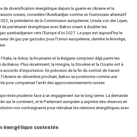
e de diversification énergétique depuis la guerre en Ukraine et la
raisons russes, considère l’Azerbaïdjan comme un fournisseur alternatif
et 2022, la présidente de la Commission européenne, Ursula von der Leyen,
d de partenariat énergétique avec Bakou visant à doubler les
az azerbaïdjanais vers l’Europe d’ici 2027. Le pays est aujourd’hui le
sseur de gaz par gazoduc pour l’Union européenne, derrière la Norvège,
sie.
Italie, la Grèce, la Roumanie et la Bulgarie comptent déjà parmi les
s de Bakou. Plus récemment, la Hongrie, la Slovénie et la Croatie ont à
es accords d’importation. En prévision de la fin du contrat de transit
et l’Ukraine en décembre prochain, Bakou se positionne comme une
ible pour compenser l’arrêt des approvisionnements russes.
ope reste prudente face à un engagement sur le long terme. La demande
lin sur le continent, et le Parlement européen a exprimé des réserves en
olution non contraignante pour réévaluer les relations énergétiques avec
on énergétique contestée