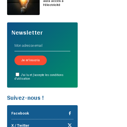
aura accès à
l’électricité
Newsletter
J'ai lu et j'accepte les conditions
d'utilisation
Suivez-nous !
Facebook
X / Twitter