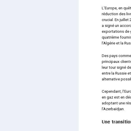
L’Europe, en quêt
réduction des liv
crucial. En juill
a signé un accor
exportations de g
quatrième fourni
l’Algérie et la Rus
Des pays comme l’
principaux client
leur tour signé d
entre la Russie 
alternative poss
Cependant, l’Eur
en gaz est en déc
adoptant une rés
l’Azerbaïdjan.
Une transiti