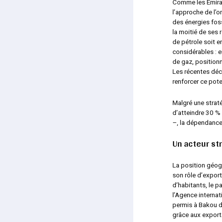
Comme les Émirat
l’approche de l’o
des énergies foss
la moitié de ses
de pétrole soit e
considérables : e
de gaz, position
Les récentes déc
renforcer ce pote
Malgré une straté
d’atteindre 30 % 
–, la dépendance
Un acteur st
La position géogr
son rôle d’expor
d’habitants, le p
l’Agence internat
permis à Bakou d
grâce aux exporta