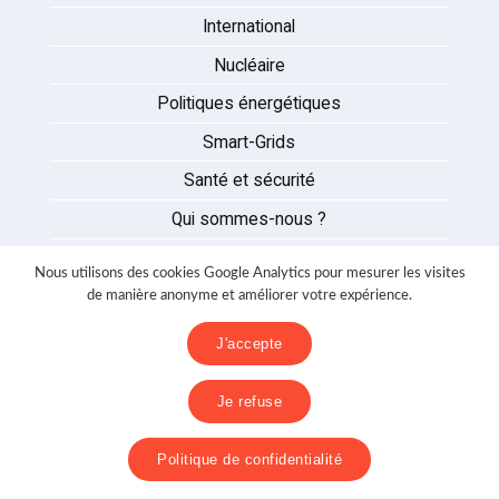
International
Nucléaire
Politiques énergétiques
Smart-Grids
Santé et sécurité
Qui sommes-nous ?
Auteurs
Nous utilisons des cookies Google Analytics pour mesurer les visites
Partenaires
de manière anonyme et améliorer votre expérience.
Nous contacter
J'accepte
Mentions légales
Je refuse
Politique de confidentialité
Politique de confidentialité